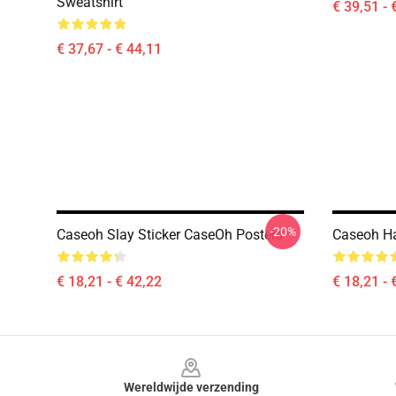
Sweatshirt
€ 39,51 - 
€ 37,67 - € 44,11
-20%
Caseoh Slay Sticker CaseOh Posters
Caseoh H
€ 18,21 - € 42,22
€ 18,21 - 
Footer
Wereldwijde verzending