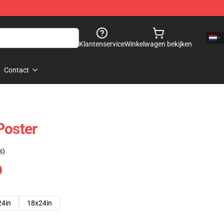
Klantenservice
Winkelwagen bekijken
Contact
Poster
s)
24in
18x24in