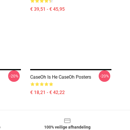
€ 39,51 - € 45,95
-20%
-20%
CaseOh Is He CaseOh Posters
€ 18,21 - € 42,22
e
100% veilige afhandeling