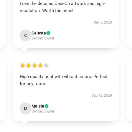
Love the detailed CaseOh artwork and high-
resolution. Worth the price!
Dec 3, 2024
Celeste
C
Verified owner
High-quality print with vibrant colors. Perfect
for any room.
Sep 18, 2024
Maisie
M
Verified owner