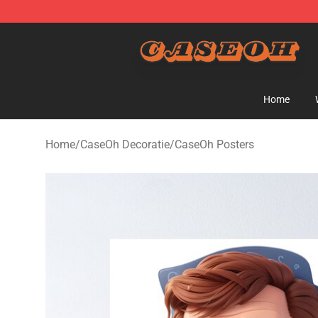
CaseOh Shop - Official CaseOh Merchandise Store
Home
Home
/
CaseOh Decoratie
/
CaseOh Posters