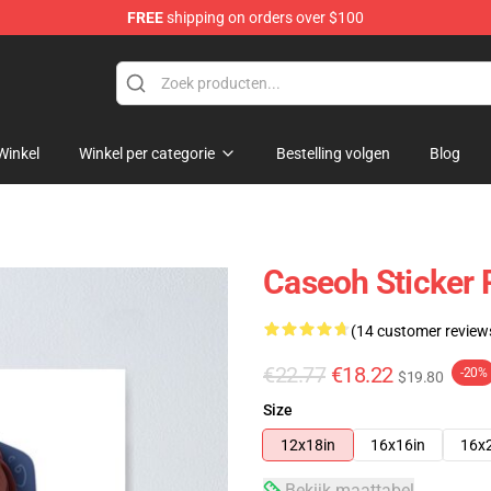
FREE
shipping on orders over $100
Winkel
Winkel per categorie
Bestelling volgen
Blog
Caseoh Sticker 
(14 customer review
€22.77
€18.22
-20%
$19.80
Size
12x18in
16x16in
16x
Bekijk maattabel