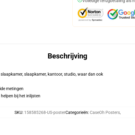
Volledige terugbetaling als 
Beschrijving
e slaapkamer, slaapkamer, kantoor, studio, waar dan ook
oide metingen
elpen bij het inlijsten
SKU
:
158585268-US-poster
Categorieën
:
CaseOh Posters
,