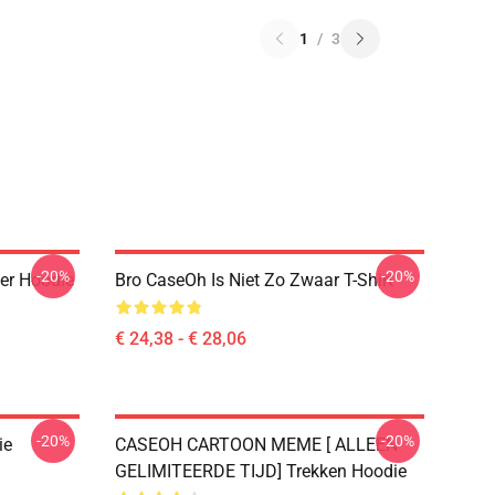
1
/
3
-20%
-20%
er Hoodie
Bro CaseOh Is Niet Zo Zwaar T-Shirt
€ 24,38 - € 28,06
-20%
-20%
ie
CASEOH CARTOON MEME [ ALLEEN
GELIMITEERDE TIJD] Trekken Hoodie