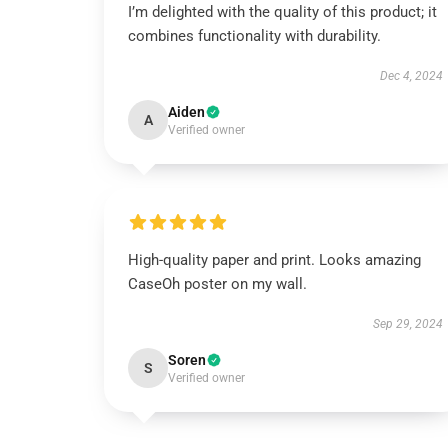
I’m delighted with the quality of this product; it
combines functionality with durability.
Dec 4, 2024
Aiden
A
Verified owner
High-quality paper and print. Looks amazing
CaseOh poster on my wall.
Sep 29, 2024
Soren
S
Verified owner