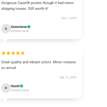
Gorgeous CaseOh poster, though it had minor
shipping issues. Still worth it!
Dec 1, 2024
Genevieve
G
Verified owner
Great quality and vibrant colors. Minor creases
on arrival.
Sep 12, 2024
Hazel
H
Verified owner