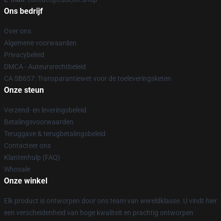
Ons bedrijf
Over ons
Algemene voorwaarden
Privacybeleid
DMCA - Auteursrechtbeleid
CA SB657: Transparantiewet voor de toeleveringsketen
Onze steun
Verzend- en leveringsbeleid
Betalingsvoorwaarden
Teruggave & terugbetalingsbeleid
Contacteer ons
Klantenhulp (FAQ)
Whosale
Onze winkel
Elk product is ontworpen door ons team van wereldklasse. U vindt hier
een verscheidenheid van hoge kwaliteit en prachtig ontworpen