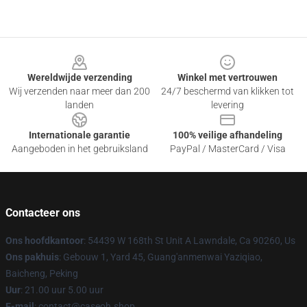
Footer
Wereldwijde verzending
Winkel met vertrouwen
Wij verzenden naar meer dan 200
24/7 beschermd van klikken tot
landen
levering
Internationale garantie
100% veilige afhandeling
Aangeboden in het gebruiksland
PayPal / MasterCard / Visa
Contacteer ons
Ons hoofdkantoor
: 54439 W 168th St Unit A Lawndale, Ca 90260, Us
Ons pakhuis
: Gebouw 1, Yard 45, Guang'anmenwai Yaziqiao,
Baicheng, Peking
Uur
: 21.00 uur 5.00 uur
E-mail
: contact@caseoh.shop