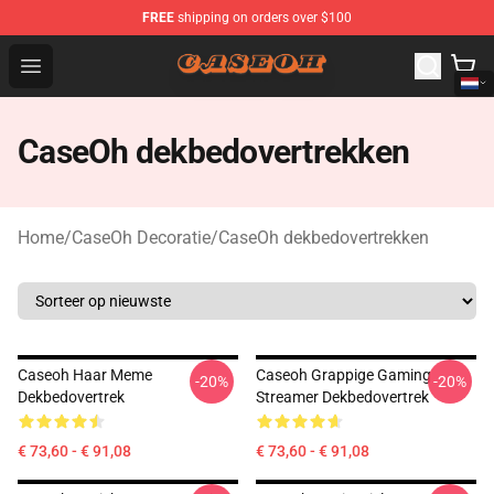
FREE
shipping on orders over $100
CaseOh Shop - Official CaseOh Merchandise Store
Open menu
CaseOh dekbedovertrekken
Home
/
CaseOh Decoratie
/
CaseOh dekbedovertrekken
Caseoh Haar Meme
Caseoh Grappige Gaming
-20%
-20%
Dekbedovertrek
Streamer Dekbedovertrek
€ 73,60 - € 91,08
€ 73,60 - € 91,08