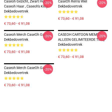
Caseoh Gezicht, Zwart Houtig ,
CaseOh Rerris Wiel
-20%
-20%
Caseoh Haar , Caseoh's Kitty
Dekbedovertrek
Dekbedovertrek
€ 73,60 - € 91,08
€ 73,60 - € 91,08
Caseoh Merch CaseOh Games
CASEOH CARTOON MEME [
-20%
-20%
Dekbedovertrek
ALLEEN GELIMITEERDE TIJD]
Dekbedovertrek
€ 73,60 - € 91,08
€ 73,60 - € 91,08
Caseoh Merch CaseOh Games
-20%
Dekbedovertrek
€ 73,60 - € 91,08