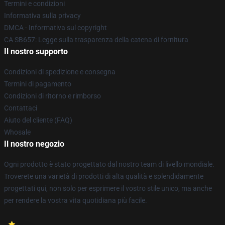
Termini e condizioni
Informativa sulla privacy
DMCA - Informativa sul copyright
CA SB657: Legge sulla trasparenza della catena di fornitura
Il nostro supporto
Condizioni di spedizione e consegna
Termini di pagamento
Condizioni di ritorno e rimborso
Contattaci
Aiuto del cliente (FAQ)
Whosale
Il nostro negozio
Ogni prodotto è stato progettato dal nostro team di livello mondiale.
Troverete una varietà di prodotti di alta qualità e splendidamente
progettati qui, non solo per esprimere il vostro stile unico, ma anche
per rendere la vostra vita quotidiana più facile.