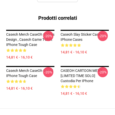
Prodotti correlati
Caseoh Merch CaseOh Games
Caseoh Slay Sticker CaseOh
-20%
-20%
Design , Caseoh Game T-Shirt
IPhone Cases
IPhone Tough Case
14,81 € - 16,10 €
14,81 € - 16,10 €
Caseoh Merch CaseOh Giochi
CASEOH CARTOON MEME
-20%
-20%
IPhone Tough Case
[LIMITED TIME SOLO]
Custodia Per IPhone
14,81 € - 16,10 €
14,81 € - 16,10 €
Footer