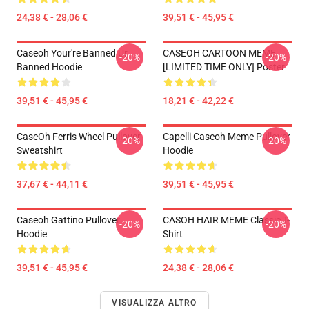
24,38 € - 28,06 €
39,51 € - 45,95 €
Caseoh Your're Banned Ur
CASEOH CARTOON MEME
-20%
-20%
Banned Hoodie
[LIMITED TIME ONLY] Poster
39,51 € - 45,95 €
18,21 € - 42,22 €
CaseOh Ferris Wheel Pullover
Capelli Caseoh Meme Pullover
-20%
-20%
Sweatshirt
Hoodie
37,67 € - 44,11 €
39,51 € - 45,95 €
Caseoh Gattino Pullover
CASOH HAIR MEME Classic T-
-20%
-20%
Hoodie
Shirt
39,51 € - 45,95 €
24,38 € - 28,06 €
VISUALIZZA ALTRO