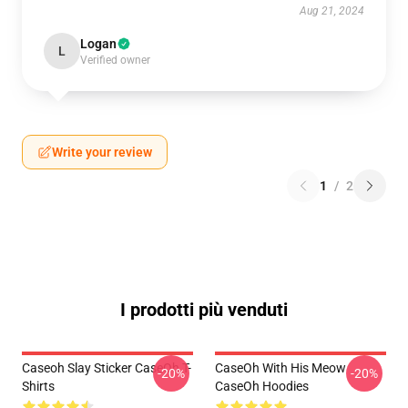
Aug 21, 2024
Logan
L
Verified owner
Write your review
1
/
2
I prodotti più venduti
Caseoh Slay Sticker CaseOh T-
CaseOh With His Meow
-20%
-20%
Shirts
CaseOh Hoodies