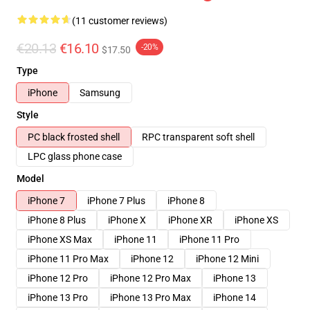
(11 customer reviews)
€20.13
€16.10
-20%
$17.50
Type
iPhone
Samsung
Style
PC black frosted shell
RPC transparent soft shell
LPC glass phone case
Model
iPhone 7
iPhone 7 Plus
iPhone 8
iPhone 8 Plus
iPhone X
iPhone XR
iPhone XS
iPhone XS Max
iPhone 11
iPhone 11 Pro
iPhone 11 Pro Max
iPhone 12
iPhone 12 Mini
iPhone 12 Pro
iPhone 12 Pro Max
iPhone 13
iPhone 13 Pro
iPhone 13 Pro Max
iPhone 14