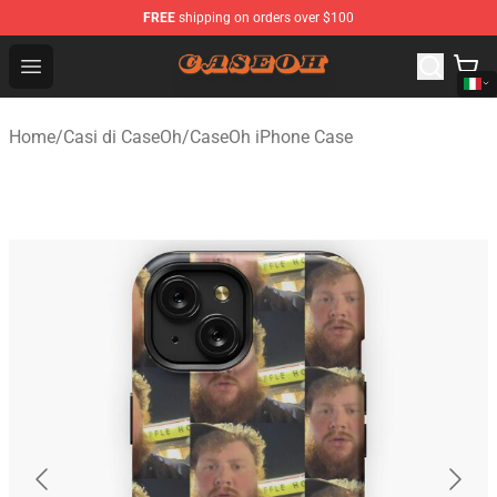
FREE
shipping on orders over $100
CaseOh Shop - Official CaseOh Merchandise Store
Open menu
Home
/
Casi di CaseOh
/
CaseOh iPhone Case