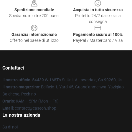
Spedizione mondiale
Acquista in tutta sicurezza
Spediamo in oltre 200 paesi
Protetto 24/7 dai clic alla
consegna
Garanzia internazionale
Pagamento sicuro al 100%
Offerto nel paese di utilizzo
PayPal / MasterCard / Visa
Contattaci
Il nostro ufficio
: 54439 W 168Th St Unit A Lawndale, Ca 90260, Us
Il nostro magazzino
: Edificio 1, Yard 45, Guang'anmenwai Yaziqiao,
Baicheng, Pechino
Orario
: 9AM – 5PM (Mon – Fri)
Email
: contact@caseoh.shop
La nostra azienda
Su di noi