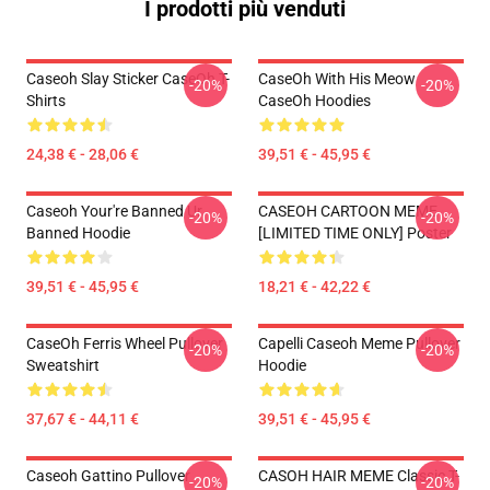
I prodotti più venduti
Caseoh Slay Sticker CaseOh T-
CaseOh With His Meow
-20%
-20%
Shirts
CaseOh Hoodies
24,38 € - 28,06 €
39,51 € - 45,95 €
Caseoh Your're Banned Ur
CASEOH CARTOON MEME
-20%
-20%
Banned Hoodie
[LIMITED TIME ONLY] Poster
39,51 € - 45,95 €
18,21 € - 42,22 €
CaseOh Ferris Wheel Pullover
Capelli Caseoh Meme Pullover
-20%
-20%
Sweatshirt
Hoodie
37,67 € - 44,11 €
39,51 € - 45,95 €
Caseoh Gattino Pullover
CASOH HAIR MEME Classic T-
-20%
-20%