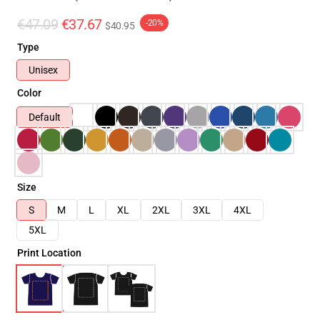
€47.09
€37.67
-20%
$40.95
Type
Unisex
Color
Default
Size
S
M
L
XL
2XL
3XL
4XL
5XL
Print Location