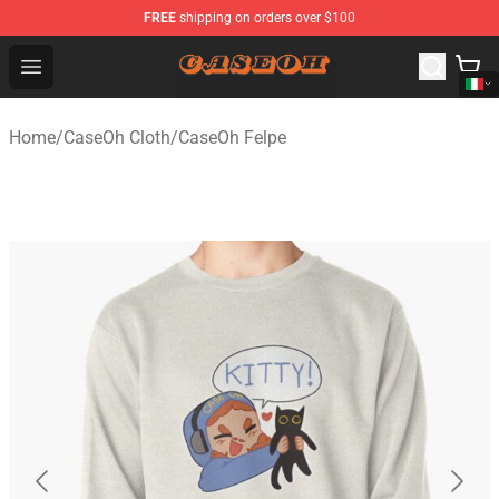
FREE
shipping on orders over $100
CaseOh Shop - Official CaseOh Merchandise Store
Open menu
Home
/
CaseOh Cloth
/
CaseOh Felpe