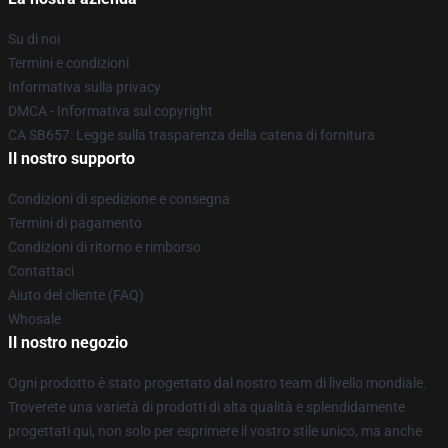
Su di noi
Termini e condizioni
Informativa sulla privacy
DMCA - Informativa sul copyright
CA SB657: Legge sulla trasparenza della catena di fornitura
Il nostro supporto
Condizioni di spedizione e consegna
Termini di pagamento
Condizioni di ritorno e rimborso
Contattaci
Aiuto del cliente (FAQ)
Whosale
Il nostro negozio
Ogni prodotto è stato progettato dal nostro team di livello mondiale.
Troverete una varietà di prodotti di alta qualità e splendidamente
progettati qui, non solo per esprimere il vostro stile unico, ma anche