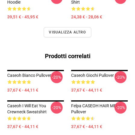
Hoodie
Shirt
39,51 € - 45,95 €
24,38 € - 28,06 €
VISUALIZZA ALTRO
Prodotti correlati
Caseoh Bianco Pullover Felpa
Caseoh Giochi Pullover Felpa
-20%
-20%
37,67 € - 44,11 €
37,67 € - 44,11 €
Caseoh I Will Eat You
Felpa CASEOH HAIR MEME
-20%
-20%
Crewneck Sweatshirt
Pullover
37,67 € - 44,11 €
37,67 € - 44,11 €