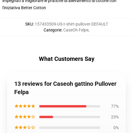
impegnati a migliorare le pratiche di allevamento di cotone con
l'iniziativa Better Cotton
SKU
:
157433509-US-t-shirt-pullover-DEFAULT
Categorie
:
CaseOh Felpe
,
What Customers Say
13 reviews for Caseoh gattino Pullover
Felpa
★★★★★
77%
★★★★☆
23%
★★★☆☆
0%