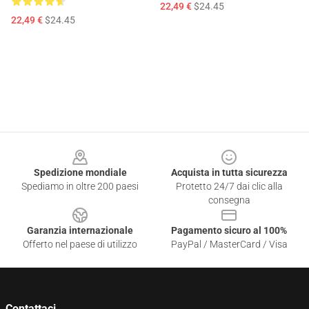
22,49 €
$24.45
22,49 €
$24.45
Footer
Spedizione mondiale
Acquista in tutta sicurezza
Spediamo in oltre 200 paesi
Protetto 24/7 dai clic alla
consegna
Garanzia internazionale
Pagamento sicuro al 100%
Offerto nel paese di utilizzo
PayPal / MasterCard / Visa
Contattaci