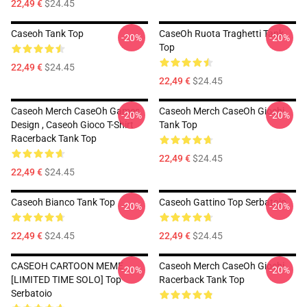
22,49 €
$24.45
Caseoh Tank Top
CaseOh Ruota Traghetti Tank
-20%
-20%
Top
22,49 €
$24.45
22,49 €
$24.45
Caseoh Merch CaseOh Games
Caseoh Merch CaseOh Giochi
-20%
-20%
Design , Caseoh Gioco T-Shirt
Tank Top
Racerback Tank Top
22,49 €
$24.45
22,49 €
$24.45
Caseoh Bianco Tank Top
Caseoh Gattino Top Serbatoio
-20%
-20%
22,49 €
$24.45
22,49 €
$24.45
CASEOH CARTOON MEME
Caseoh Merch CaseOh Giochi
-20%
-20%
[LIMITED TIME SOLO] Top
Racerback Tank Top
Serbatoio