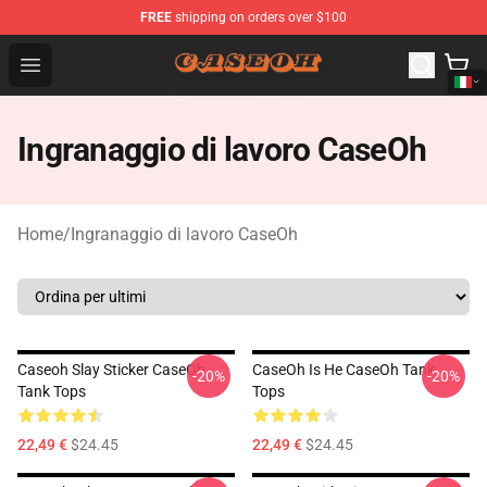
FREE
shipping on orders over $100
CaseOh Shop - Official CaseOh Merchandise Store
Open menu
Ingranaggio di lavoro CaseOh
Home
/
Ingranaggio di lavoro CaseOh
Caseoh Slay Sticker CaseOh
CaseOh Is He CaseOh Tank
-20%
-20%
Tank Tops
Tops
22,49 €
$24.45
22,49 €
$24.45