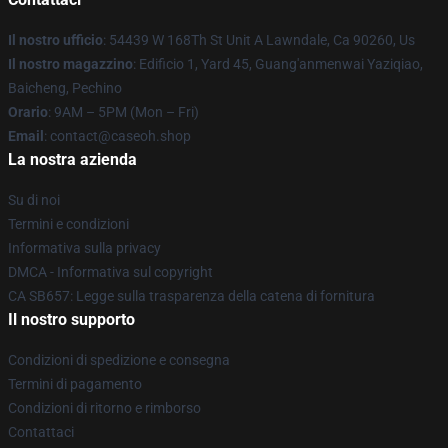
Il nostro ufficio
: 54439 W 168Th St Unit A Lawndale, Ca 90260, Us
Il nostro magazzino
: Edificio 1, Yard 45, Guang'anmenwai Yaziqiao,
Baicheng, Pechino
Orario
: 9AM – 5PM (Mon – Fri)
Email
: contact@caseoh.shop
La nostra azienda
Su di noi
Termini e condizioni
Informativa sulla privacy
DMCA - Informativa sul copyright
CA SB657: Legge sulla trasparenza della catena di fornitura
Il nostro supporto
Condizioni di spedizione e consegna
Termini di pagamento
Condizioni di ritorno e rimborso
Contattaci