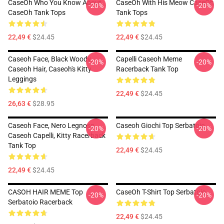
CaseOh Who You Know About
CaseOh With His Meow CaseOh
-20%
-20%
CaseOh Tank Tops
Tank Tops
22,49 €
$24.45
22,49 €
$24.45
Caseoh Face, Black Woody,
Capelli Caseoh Meme
-20%
-20%
Caseoh Hair, Caseoh's Kitty
Racerback Tank Top
Leggings
22,49 €
$24.45
26,63 €
$28.95
Caseoh Face, Nero Legnoso,
Caseoh Giochi Top Serbatoio
-20%
-20%
Caseoh Capelli, Kitty Racerback
Tank Top
22,49 €
$24.45
22,49 €
$24.45
CASOH HAIR MEME Top
CaseOh T-Shirt Top Serbatoio
-20%
-20%
Serbatoio Racerback
22,49 €
$24.45