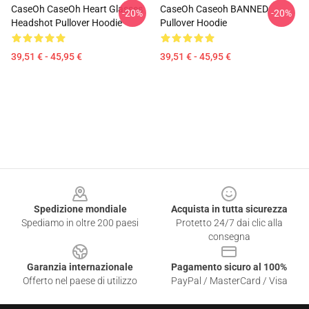
CaseOh CaseOh Heart Glasses
CaseOh Caseoh BANNED
-20%
-20%
Headshot Pullover Hoodie
Pullover Hoodie
39,51 € - 45,95 €
39,51 € - 45,95 €
Footer
Spedizione mondiale
Acquista in tutta sicurezza
Spediamo in oltre 200 paesi
Protetto 24/7 dai clic alla
consegna
Garanzia internazionale
Pagamento sicuro al 100%
Offerto nel paese di utilizzo
PayPal / MasterCard / Visa