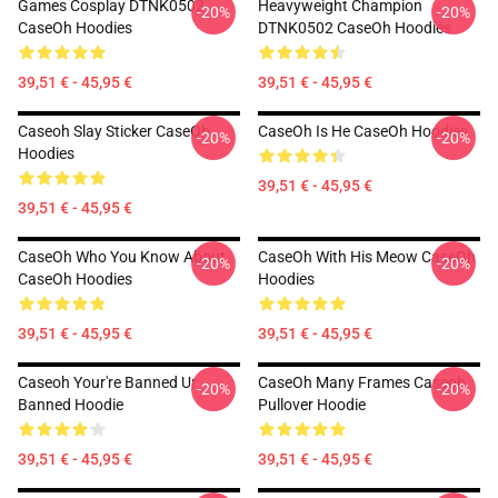
Games Cosplay DTNK0502
Heavyweight Champion
-20%
-20%
CaseOh Hoodies
DTNK0502 CaseOh Hoodies
39,51 € - 45,95 €
39,51 € - 45,95 €
Caseoh Slay Sticker CaseOh
CaseOh Is He CaseOh Hoodies
-20%
-20%
Hoodies
39,51 € - 45,95 €
39,51 € - 45,95 €
CaseOh Who You Know About
CaseOh With His Meow CaseOh
-20%
-20%
CaseOh Hoodies
Hoodies
39,51 € - 45,95 €
39,51 € - 45,95 €
Caseoh Your're Banned Ur
CaseOh Many Frames Caseoh
-20%
-20%
Banned Hoodie
Pullover Hoodie
39,51 € - 45,95 €
39,51 € - 45,95 €