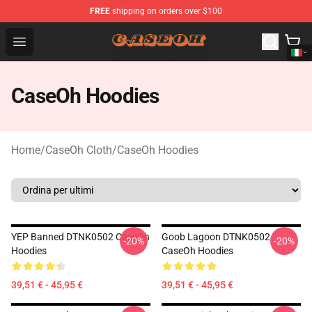
FREE
shipping on orders over $100
CaseOh Shop - Official CaseOh Merchandise Store
Open menu
CaseOh Hoodies
Home
/
CaseOh Cloth
/
CaseOh Hoodies
YEP Banned DTNK0502 CaseOh
Goob Lagoon DTNK0502
-20%
-20%
Hoodies
CaseOh Hoodies
39,51 € - 45,95 €
39,51 € - 45,95 €