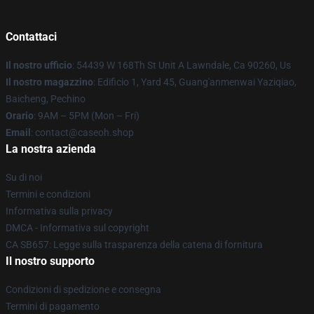
Contattaci
Il nostro ufficio
: 54439 W 168Th St Unit A Lawndale, Ca 90260, Us
Il nostro magazzino
: Edificio 1, Yard 45, Guang'anmenwai Yaziqiao,
Baicheng, Pechino
Orario
: 9AM – 5PM (Mon – Fri)
Email
: contact@caseoh.shop
La nostra azienda
Su di noi
Termini e condizioni
Informativa sulla privacy
DMCA - Informativa sul copyright
CA SB657: Legge sulla trasparenza della catena di fornitura
Il nostro supporto
Condizioni di spedizione e consegna
Termini di pagamento