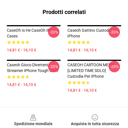
Prodotti correlati
CaseOh Is He CaseOh IPhone
Caseoh Gattino Custodia Per
-20%
-20%
Cases
IPhone
14,81 € - 16,10 €
14,81 € - 16,10 €
Caseoh Gioco Divertente
CASEOH CARTOON MEME
-20%
-20%
Streamer IPhone Tough Case
[LIMITED TIME SOLO]
Custodia Per IPhone
14,81 € - 16,10 €
14,81 € - 16,10 €
Footer
Spedizione mondiale
Acquista in tutta sicurezza