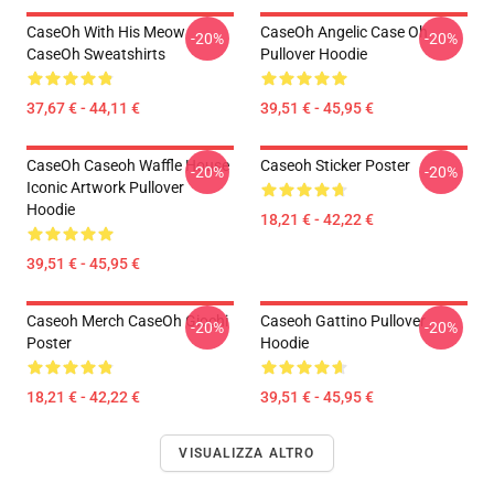
CaseOh With His Meow
CaseOh Angelic Case Oh
-20%
-20%
CaseOh Sweatshirts
Pullover Hoodie
37,67 € - 44,11 €
39,51 € - 45,95 €
CaseOh Caseoh Waffle House
Caseoh Sticker Poster
-20%
-20%
Iconic Artwork Pullover
Hoodie
18,21 € - 42,22 €
39,51 € - 45,95 €
Caseoh Merch CaseOh Giochi
Caseoh Gattino Pullover
-20%
-20%
Poster
Hoodie
18,21 € - 42,22 €
39,51 € - 45,95 €
VISUALIZZA ALTRO