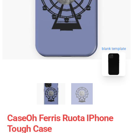
blank template
CaseOh Ferris Ruota IPhone
Tough Case