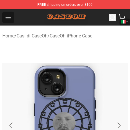
FREE
shipping on orders over $100
CaseOh Shop - Official CaseOh Merchandise Store
Open menu
Home
/
Casi di CaseOh
/
CaseOh iPhone Case