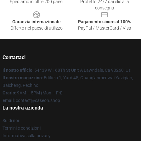
Spediamo in oltre 200 paesi
Protetto 24/7 dai clic alla
consegna
Garanzia internazionale
Pagamento sicuro al 100%
Offerto nel paese di utilizzo
PayPal / MasterCard / Visa
Contattaci
Il nostro ufficio
: 54439 W 168Th St Unit A Lawndale, Ca 90260, Us
Il nostro magazzino
: Edificio 1, Yard 45, Guang'anmenwai Yaziqiao,
Baicheng, Pechino
Orario
: 9AM – 5PM (Mon – Fri)
Email
: contact@caseoh.shop
La nostra azienda
Su di noi
Termini e condizioni
Informativa sulla privacy