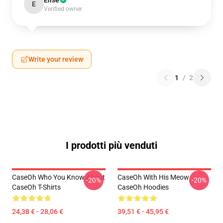
Elise
E
Verified owner
Write your review
1
/
2
I prodotti più venduti
CaseOh Who You Know About
CaseOh With His Meow
-20%
-20%
CaseOh T-Shirts
CaseOh Hoodies
24,38 € - 28,06 €
39,51 € - 45,95 €