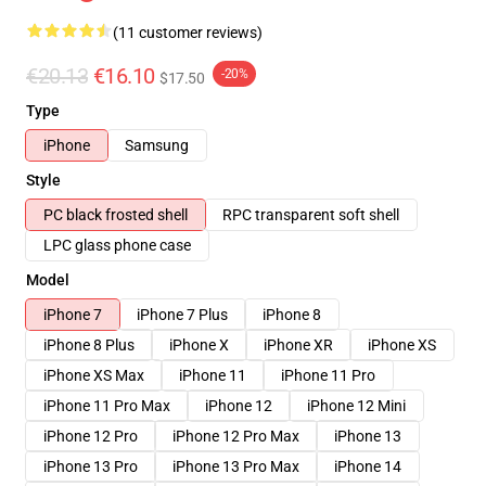
(11 customer reviews)
€20.13
€16.10
-20%
$17.50
Type
iPhone
Samsung
Style
PC black frosted shell
RPC transparent soft shell
LPC glass phone case
Model
iPhone 7
iPhone 7 Plus
iPhone 8
iPhone 8 Plus
iPhone X
iPhone XR
iPhone XS
iPhone XS Max
iPhone 11
iPhone 11 Pro
iPhone 11 Pro Max
iPhone 12
iPhone 12 Mini
iPhone 12 Pro
iPhone 12 Pro Max
iPhone 13
iPhone 13 Pro
iPhone 13 Pro Max
iPhone 14