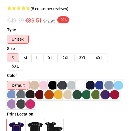
(8 customer reviews)
€49.39
€39.51
-20%
$42.95
Type
Unisex
Size
S
M
L
XL
2XL
3XL
4XL
5XL
Color
Default
Print Location