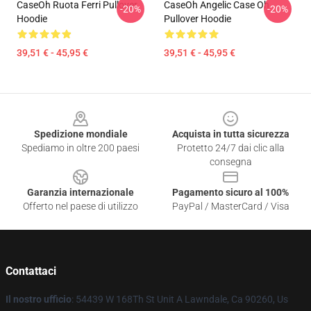
CaseOh Ruota Ferri Pullover
CaseOh Angelic Case Oh
-20%
-20%
Hoodie
Pullover Hoodie
39,51 € - 45,95 €
39,51 € - 45,95 €
Footer
Spedizione mondiale
Acquista in tutta sicurezza
Spediamo in oltre 200 paesi
Protetto 24/7 dai clic alla
consegna
Garanzia internazionale
Pagamento sicuro al 100%
Offerto nel paese di utilizzo
PayPal / MasterCard / Visa
Contattaci
Il nostro ufficio
: 54439 W 168Th St Unit A Lawndale, Ca 90260, Us