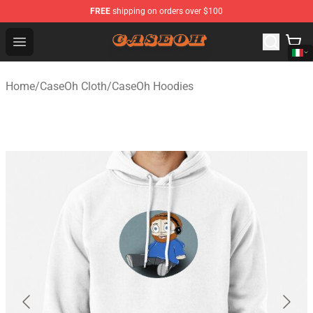
FREE
shipping on orders over $100
CaseOh Shop - Official CaseOh Merchandise Store
Open menu
Home
/
CaseOh Cloth
/
CaseOh Hoodies