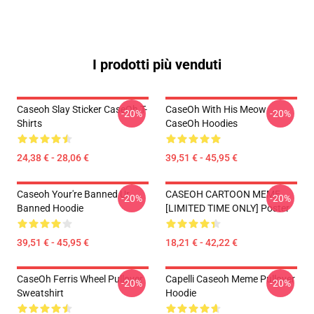
I prodotti più venduti
Caseoh Slay Sticker CaseOh T-
CaseOh With His Meow
-20%
-20%
Shirts
CaseOh Hoodies
24,38 € - 28,06 €
39,51 € - 45,95 €
Caseoh Your're Banned Ur
CASEOH CARTOON MEME
-20%
-20%
Banned Hoodie
[LIMITED TIME ONLY] Poster
39,51 € - 45,95 €
18,21 € - 42,22 €
CaseOh Ferris Wheel Pullover
Capelli Caseoh Meme Pullover
-20%
-20%
Sweatshirt
Hoodie