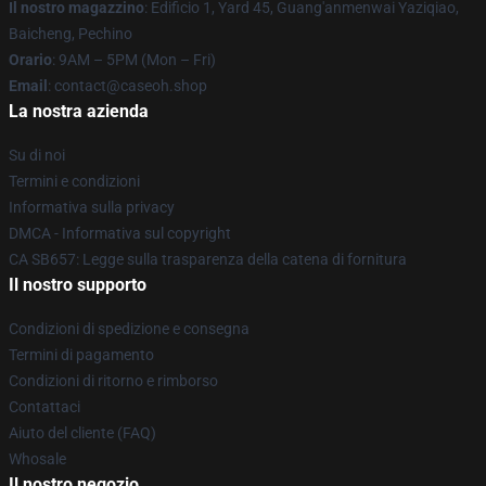
Il nostro magazzino
: Edificio 1, Yard 45, Guang'anmenwai Yaziqiao,
Baicheng, Pechino
Orario
: 9AM – 5PM (Mon – Fri)
Email
: contact@caseoh.shop
La nostra azienda
Su di noi
Termini e condizioni
Informativa sulla privacy
DMCA - Informativa sul copyright
CA SB657: Legge sulla trasparenza della catena di fornitura
Il nostro supporto
Condizioni di spedizione e consegna
Termini di pagamento
Condizioni di ritorno e rimborso
Contattaci
Aiuto del cliente (FAQ)
Whosale
Il nostro negozio