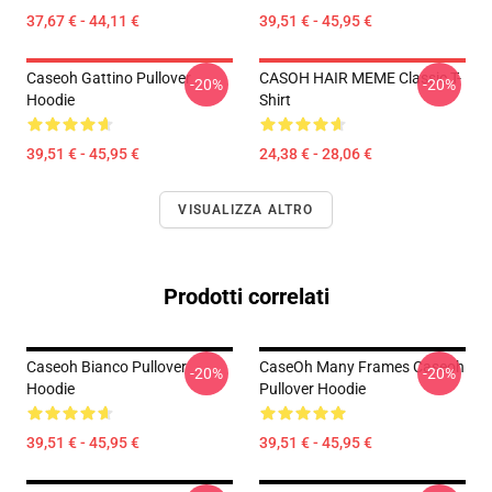
37,67 € - 44,11 €
39,51 € - 45,95 €
Caseoh Gattino Pullover
CASOH HAIR MEME Classic T-
-20%
-20%
Hoodie
Shirt
39,51 € - 45,95 €
24,38 € - 28,06 €
VISUALIZZA ALTRO
Prodotti correlati
Caseoh Bianco Pullover
CaseOh Many Frames Caseoh
-20%
-20%
Hoodie
Pullover Hoodie
39,51 € - 45,95 €
39,51 € - 45,95 €