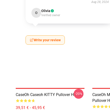
Aug 28, 2024
Olivia
O
Verified owner
Write your review
-20%
CaseOh Caseoh KITTY Pullover Hoodie
CaseOh M
Pullover 
39,51 € - 45,95 €