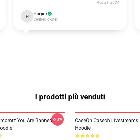
Aug 21, 2024
Harper
H
Verified owner
I prodotti più venduti
-20%
momtz You Are Banned
CaseOh Caseoh Livestreams 
Hoodie
Hoodie