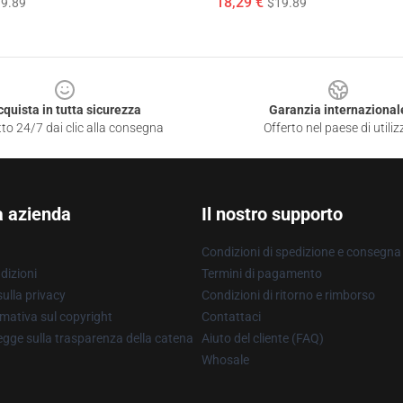
18,29 €
9.89
$19.89
cquista in tutta sicurezza
Garanzia internazional
to 24/7 dai clic alla consegna
Offerto nel paese di utiliz
a azienda
Il nostro supporto
Condizioni di spedizione e consegna
dizioni
Termini di pagamento
ulla privacy
Condizioni di ritorno e rimborso
mativa sul copyright
Contattaci
gge sulla trasparenza della catena
Aiuto del cliente (FAQ)
Whosale