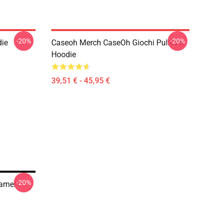
-20%
-20%
die
Caseoh Merch CaseOh Giochi Pullover
Hoodie
39,51 € - 45,95 €
-20%
eamer