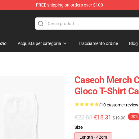
FREE
shipping on orders over $100
zio
Acquista per categoria
Tracciamento ordine
Blog
Caseoh Merch C
Gioco T-Shirt Ca
(10 customer review
€22.88
€18.31
-20%
$19.90
Size
Length - 42cm