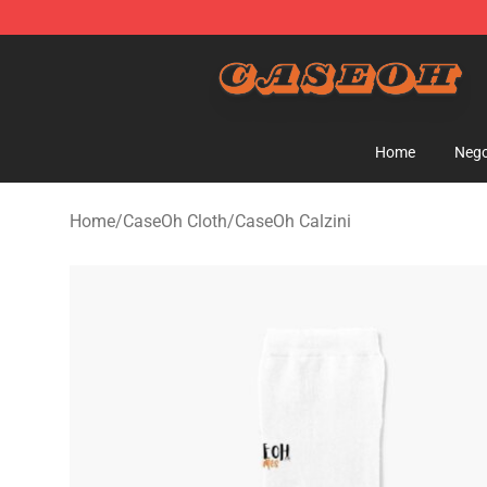
CaseOh Shop - Official CaseOh Merchandise Store
Home
Nego
Home
/
CaseOh Cloth
/
CaseOh Calzini