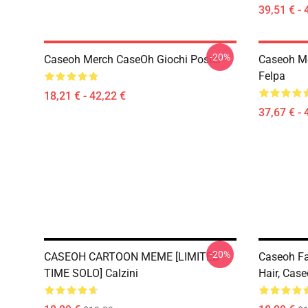
39,51 € - 
-20%
Caseoh Merch CaseOh Giochi Poster
Caseoh Me
Felpa
18,21 € - 42,22 €
37,67 € - 
-20%
CASEOH CARTOON MEME [LIMITED
Caseoh Fa
TIME SOLO] Calzini
Hair, Case