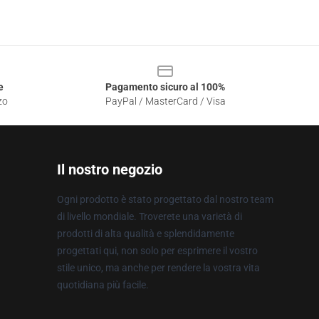
e
Pagamento sicuro al 100%
zo
PayPal / MasterCard / Visa
Il nostro negozio
Ogni prodotto è stato progettato dal nostro team
di livello mondiale. Troverete una varietà di
prodotti di alta qualità e splendidamente
progettati qui, non solo per esprimere il vostro
stile unico, ma anche per rendere la vostra vita
quotidiana più facile.