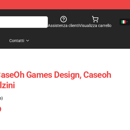
Assistenza clienti
Visualizza carrello
Contatti
aseOh Games Design, Caseoh
lzini
s)