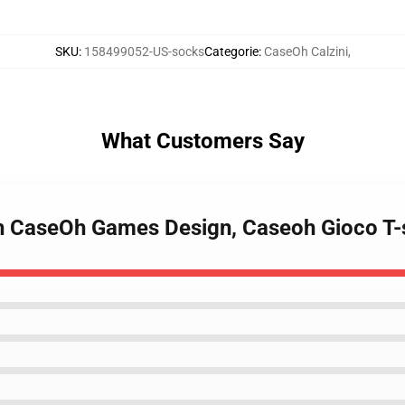
SKU
:
158499052-US-socks
Categorie
:
CaseOh Calzini
,
What Customers Say
 CaseOh Games Design, Caseoh Gioco T-sh