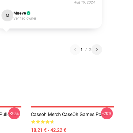
Aug 19, 2024
Maeve
M
Verified owner
1
/
2
-20%
-20%
Pullover
Caseoh Merch CaseOh Games Poster
18,21 € - 42,22 €