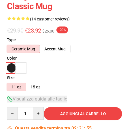
Classic Mug
(14 customer reviews)
€29.90
€23.92
-20%
$26.00
Type
Ceramic Mug
Accent Mug
Color
Size
11 oz
15 oz
Visualizza guida alle taglie
Quantity
AGGIUNGI AL CARRELLO
Questa vendita termina tra
02
:
31
:
54