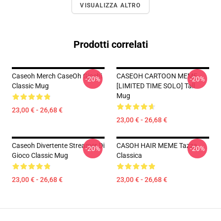
VISUALIZZA ALTRO
Prodotti correlati
Caseoh Merch CaseOh Giochi
CASEOH CARTOON MEME
-20%
-20%
Classic Mug
[LIMITED TIME SOLO] Tall
Mug
23,00 € - 26,68 €
23,00 € - 26,68 €
Caseoh Divertente Streamer Di
CASOH HAIR MEME Tazza
-20%
-20%
Gioco Classic Mug
Classica
23,00 € - 26,68 €
23,00 € - 26,68 €
Footer