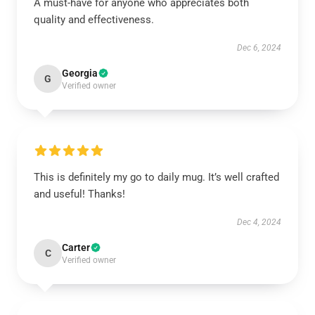
A must-have for anyone who appreciates both
quality and effectiveness.
Dec 6, 2024
Georgia
G
Verified owner
This is definitely my go to daily mug. It’s well crafted
and useful! Thanks!
Dec 4, 2024
Carter
C
Verified owner