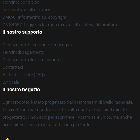
Termini e condizioni
Informativa sulla privacy
DMCA - Informativa sul copyright
CA SB657: Legge sulla trasparenza della catena di fornitura
Il nostro supporto
Condizioni di spedizione e consegna
Termini di pagamento
Condizioni di ritorno e rimborso
Contattaci
Aiuto del cliente (FAQ)
Whosale
Il nostro negozio
Ogni prodotto è stato progettato dal nostro team di livello mondiale.
Troverete una varietà di prodotti di alta qualità e splendidamente
progettati qui, non solo per esprimere il vostro stile unico, ma anche
per rendere la vostra vita quotidiana più facile.