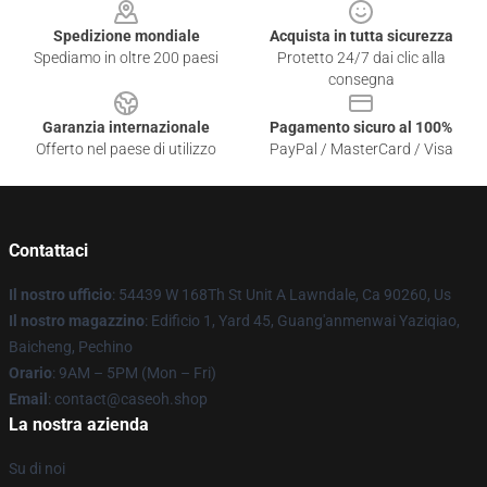
Spedizione mondiale
Acquista in tutta sicurezza
Spediamo in oltre 200 paesi
Protetto 24/7 dai clic alla
consegna
Garanzia internazionale
Pagamento sicuro al 100%
Offerto nel paese di utilizzo
PayPal / MasterCard / Visa
Contattaci
Il nostro ufficio
: 54439 W 168Th St Unit A Lawndale, Ca 90260, Us
Il nostro magazzino
: Edificio 1, Yard 45, Guang'anmenwai Yaziqiao,
Baicheng, Pechino
Orario
: 9AM – 5PM (Mon – Fri)
Email
: contact@caseoh.shop
La nostra azienda
Su di noi