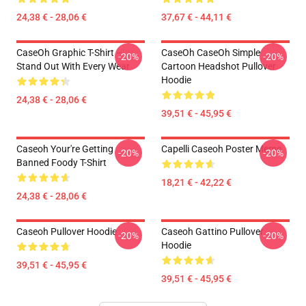
24,38 € - 28,06 €
37,67 € - 44,11 €
CaseOh Graphic T-Shirt –
CaseOh CaseOh Simple
-20%
-20%
Stand Out With Every Wear
Cartoon Headshot Pullover
Hoodie
24,38 € - 28,06 €
39,51 € - 45,95 €
Caseoh Your're Getting
Capelli Caseoh Poster Meme
-20%
-20%
Banned Foody T-Shirt
18,21 € - 42,22 €
24,38 € - 28,06 €
Caseoh Pullover Hoodie
Caseoh Gattino Pullover
-20%
-20%
Hoodie
39,51 € - 45,95 €
39,51 € - 45,95 €