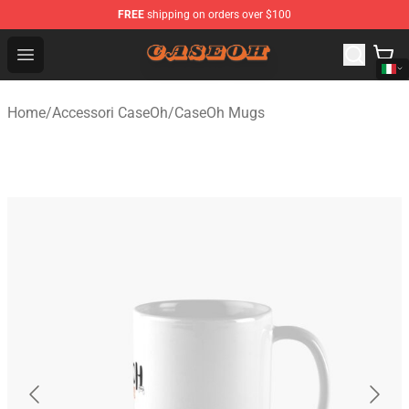
FREE
shipping on orders over $100
CaseOh Shop - Official CaseOh Merchandise Store
Open menu
Home
/
Accessori CaseOh
/
CaseOh Mugs