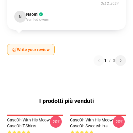
Oct 2, 2024
Naomi
N
Verified owner
Write your review
1
/
3
I prodotti più venduti
CaseOh With His Meow
CaseOh With His Meow
-20%
-20%
CaseOh T-Shirts
CaseOh Sweatshirts