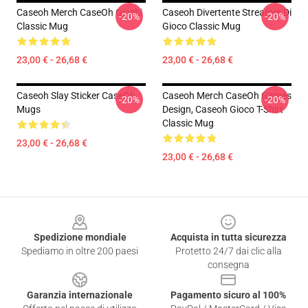
Caseoh Merch CaseOh Giochi
Caseoh Divertente Streamer Di
-20%
-20%
Classic Mug
Gioco Classic Mug
23,00 € - 26,68 €
23,00 € - 26,68 €
Caseoh Slay Sticker CaseOh
Caseoh Merch CaseOh Games
-20%
-20%
Mugs
Design, Caseoh Gioco T-Shirt
Classic Mug
23,00 € - 26,68 €
23,00 € - 26,68 €
Footer
Spedizione mondiale
Acquista in tutta sicurezza
Spediamo in oltre 200 paesi
Protetto 24/7 dai clic alla
consegna
Garanzia internazionale
Pagamento sicuro al 100%