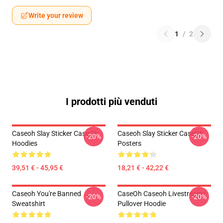
Write your review
1
/
2
I prodotti più venduti
Caseoh Slay Sticker CaseOh
Caseoh Slay Sticker CaseOh
-20%
-20%
Hoodies
Posters
39,51 € - 45,95 €
18,21 € - 42,22 €
Caseoh You're Banned
CaseOh Caseoh Livestreams
-20%
-20%
Sweatshirt
Pullover Hoodie