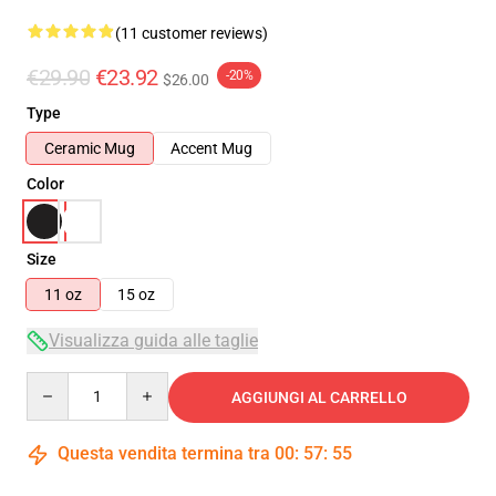
(11 customer reviews)
€29.90
€23.92
-20%
$26.00
Type
Ceramic Mug
Accent Mug
Color
Size
11 oz
15 oz
Visualizza guida alle taglie
Quantity
AGGIUNGI AL CARRELLO
Questa vendita termina tra
00
:
57
:
54