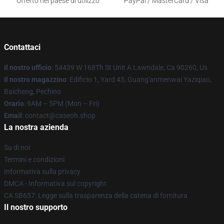
Offerto nel paese di utilizzo
PayPal / MasterCard / Visa
Contattaci
Il nostro ufficio
: 54439 W 168Th St Unit A Lawndale, Ca 90260, Us
Il nostro magazzino
: Edificio 1, Yard 45, Guang'anmenwai Yaziqiao,
Baicheng, Pechino
Orario
: 9AM – 5PM (Mon – Fri)
Email
: contact@caseoh.shop
La nostra azienda
Su di noi
Termini e condizioni
Informativa sulla privacy
DMCA - Informativa sul copyright
CA SB657: Legge sulla trasparenza della catena di fornitura
Il nostro supporto