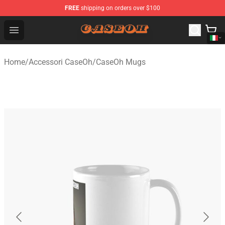
FREE
shipping on orders over $100
CaseOh Shop - Official CaseOh Merchandise Store
Open menu
Home
/
Accessori CaseOh
/
CaseOh Mugs