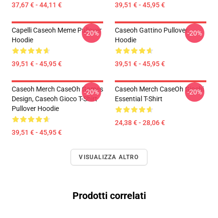
37,67 € - 44,11 €
39,51 € - 45,95 €
Capelli Caseoh Meme Pullover
Caseoh Gattino Pullover
-20%
-20%
Hoodie
Hoodie
39,51 € - 45,95 €
39,51 € - 45,95 €
Caseoh Merch CaseOh Games
Caseoh Merch CaseOh Giochi
-20%
-20%
Design, Caseoh Gioco T-Shirt
Essential T-Shirt
Pullover Hoodie
24,38 € - 28,06 €
39,51 € - 45,95 €
VISUALIZZA ALTRO
Prodotti correlati