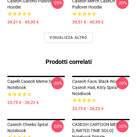
Caseoh Gattino Pullover
Caseoh Merch CaseOh Giochi
-20%
-20%
Hoodie
Pullover Hoodie
39,51 € - 45,95 €
39,51 € - 45,95 €
VISUALIZZA ALTRO
Prodotti correlati
Capelli Caseoh Meme Spiral
Caseoh Face, Black Woody,
-20%
-20%
Notebook
Caseoh Hair, Kitty Spiral
Notebook
23,75 € - 26,22 €
23,75 € - 26,22 €
Caseoh Cheeks Spiral
CASEOH CARTOON MEME
-20%
-20%
Notebook
[LIMITED TIME SOLO]
Notebook Spirale