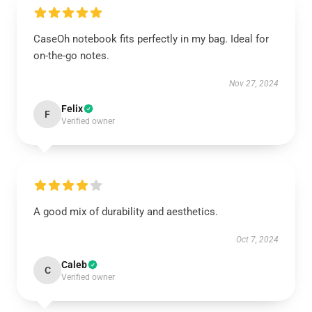
CaseOh notebook fits perfectly in my bag. Ideal for
on-the-go notes.
Nov 27, 2024
Felix
F
Verified owner
A good mix of durability and aesthetics.
Oct 7, 2024
Caleb
C
Verified owner