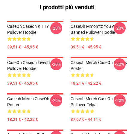
I prodotti più venduti
CaseOh Caseoh KITTY
CaseOh Mmomtz You Are
-20%
-20%
Pullover Hoodie
Banned Pullover Hoodie
39,51 € - 45,95 €
39,51 € - 45,95 €
CaseOh Caseoh Livestreams
Caseoh Merch CaseOh Games
-20%
-20%
Pullover Hoodie
Poster
39,51 € - 45,95 €
18,21 € - 42,22 €
Caseoh Merch CaseOh Giochi
Caseoh Merch CaseOh Giochi
-20%
-20%
Poster
Pullover Felpa
18,21 € - 42,22 €
37,67 € - 44,11 €