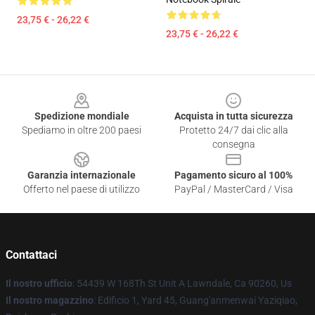
23,75 € - 26,22 €
23,75 € - 26,22 €
Footer
Spedizione mondiale
Acquista in tutta sicurezza
Spediamo in oltre 200 paesi
Protetto 24/7 dai clic alla
consegna
Garanzia internazionale
Pagamento sicuro al 100%
Offerto nel paese di utilizzo
PayPal / MasterCard / Visa
Contattaci
Il nostro ufficio
: 54439 W 168Th St Unit A Lawndale, Ca 90260, Us
Il nostro magazzino
: Edificio 1, Yard 45, Guang'anmenwai Yaziqiao,