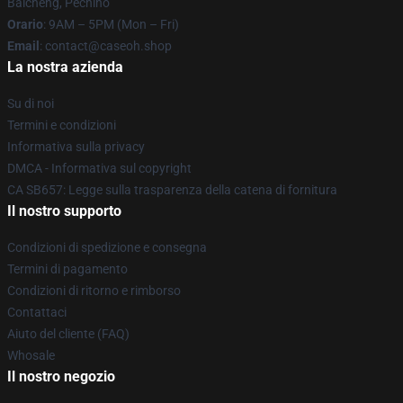
Baicheng, Pechino
Orario
: 9AM – 5PM (Mon – Fri)
Email
: contact@caseoh.shop
La nostra azienda
Su di noi
Termini e condizioni
Informativa sulla privacy
DMCA - Informativa sul copyright
CA SB657: Legge sulla trasparenza della catena di fornitura
Il nostro supporto
Condizioni di spedizione e consegna
Termini di pagamento
Condizioni di ritorno e rimborso
Contattaci
Aiuto del cliente (FAQ)
Whosale
Il nostro negozio