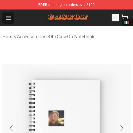
FREE
shipping on orders over $100
CaseOh Shop - Official CaseOh Merchandise Store
Open menu
Home
/
Accessori CaseOh
/
CaseOh Notebook