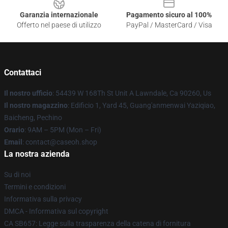
Garanzia internazionale
Pagamento sicuro al 100%
Offerto nel paese di utilizzo
PayPal / MasterCard / Visa
Contattaci
Il nostro ufficio
: 54439 W 168Th St Unit A Lawndale, Ca 90260, Us
Il nostro magazzino
: Edificio 1, Yard 45, Guang'anmenwai Yaziqiao,
Baicheng, Pechino
Orario
: 9AM – 5PM (Mon – Fri)
Email
: contact@caseoh.shop
La nostra azienda
Su di noi
Termini e condizioni
Informativa sulla privacy
DMCA - Informativa sul copyright
CA SB657: Legge sulla trasparenza della catena di fornitura