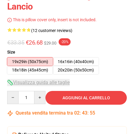
Lancio
This is pillow cover only, insert is not included.
(12 customer reviews)
€33.35
€26.68
-20%
$29.00
Size
19x29in (50x75cm)
16x16in (40x40cm)
18x18in (45x45cm)
20x20in (50x50cm)
Visualizza guida alle taglie
Quantity
AGGIUNGI AL CARRELLO
Questa vendita termina tra
02
:
43
:
54