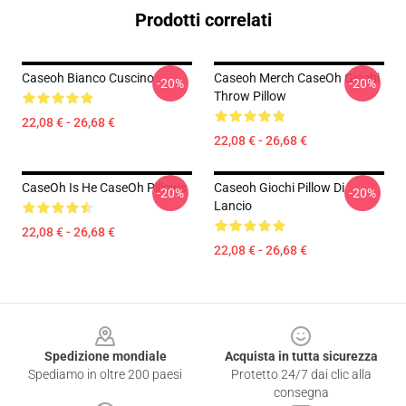
Prodotti correlati
Caseoh Bianco Cuscino
Caseoh Merch CaseOh Giochi
-20%
-20%
Throw Pillow
22,08 € - 26,68 €
22,08 € - 26,68 €
CaseOh Is He CaseOh Pillows
Caseoh Giochi Pillow Di
-20%
-20%
Lancio
22,08 € - 26,68 €
22,08 € - 26,68 €
Footer
Spedizione mondiale
Acquista in tutta sicurezza
Spediamo in oltre 200 paesi
Protetto 24/7 dai clic alla
consegna