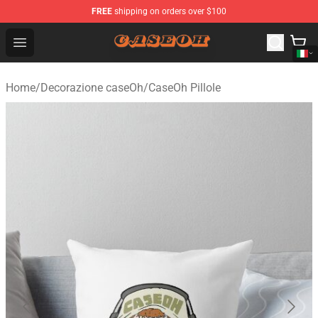
FREE
shipping on orders over $100
CaseOh Shop - Official CaseOh Merchandise Store
Open menu
Home
/
Decorazione caseOh
/
CaseOh Pillole