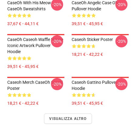
CaseOh With His Meow
CaseOh Angelic Case Oh
-20%
-20%
CaseOh Sweatshirts
Pullover Hoodie
37,67 € - 44,11 €
39,51 € - 45,95 €
CaseOh Caseoh Waffle House
Caseoh Sticker Poster
-20%
-20%
Iconic Artwork Pullover
Hoodie
18,21 € - 42,22 €
39,51 € - 45,95 €
Caseoh Merch CaseOh Giochi
Caseoh Gattino Pullover
-20%
-20%
Poster
Hoodie
18,21 € - 42,22 €
39,51 € - 45,95 €
VISUALIZZA ALTRO