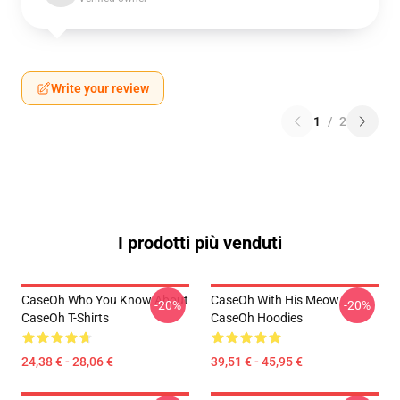
Write your review
1
/
2
I prodotti più venduti
CaseOh Who You Know About
CaseOh With His Meow
-20%
-20%
CaseOh T-Shirts
CaseOh Hoodies
24,38 € - 28,06 €
39,51 € - 45,95 €