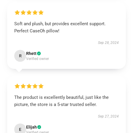
Soft and plush, but provides excellent support.
Perfect CaseOh pillow!
Sep 28, 2024
Rhett
R
Verified owner
The product is excellently beautiful, just like the
picture, the store is a 5-star trusted seller.
Sep 27, 2024
Elijah
E
Verified owner