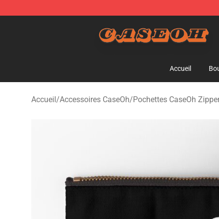
CaseOh Shop - Official CaseOh Merchandise Store
Accueil
Bou
Accueil
/
Accessoires CaseOh
/
Pochettes CaseOh Zippe