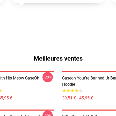
Meilleures ventes
-20%
ith His Meow CaseOh
Caseoh Your're Banned Ur B
Hoodie
45,95 €
39,51 € - 45,95 €
-20%