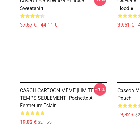
CaseOh Ferris Wheel Pullover
Cheveux D
Sweatshirt
Hoodie
37,67 € - 44,11 €
39,51 € - 
-20%
CASOH CARTOON MEME [LIMITÉE DU
Caseoh Me
TEMPS SEULEMENT] Pochette À
Pouch
Fermeture Éclair
19,82 €
$2
19,82 €
$21.55