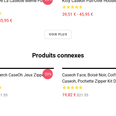
e La Caséole Meme Pullover
Kitty Caseoh Pull-Over Hoodi
39,51 € - 45,95 €
45,95 €
VOIR PLUS
Produits connexes
-20%
rch CaseOh Jeux Zipper
Caseoh Face, Boisé Noir, Coif
Caseoh, Pochette Zipper Kit 
19,82 €
1.55
$21.55