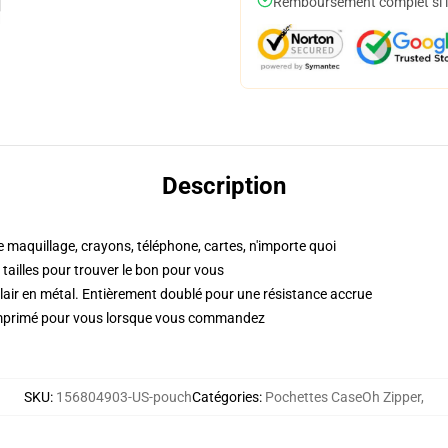
Remboursement complet si le
Description
e maquillage, crayons, téléphone, cartes, n'importe quoi
es tailles pour trouver le bon pour vous
lair en métal. Entièrement doublé pour une résistance accrue
, imprimé pour vous lorsque vous commandez
SKU
:
156804903-US-pouch
Catégories
:
Pochettes CaseOh Zipper
,