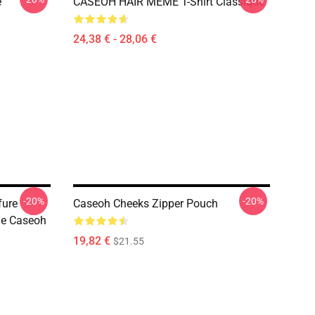
e
CASEOH HAIR MEME T-Shirt Classique
24,38 € - 28,06 €
-20%
-20%
fure
Caseoh Cheeks Zipper Pouch
De Caseoh
19,82 €
$21.55