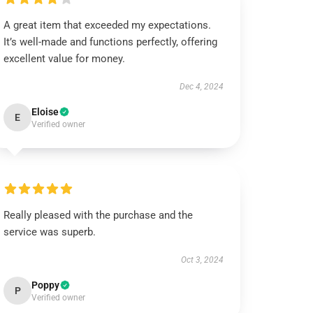
A great item that exceeded my expectations.
It’s well-made and functions perfectly, offering
excellent value for money.
Dec 4, 2024
Eloise
E
Verified owner
Really pleased with the purchase and the
service was superb.
Oct 3, 2024
Poppy
P
Verified owner