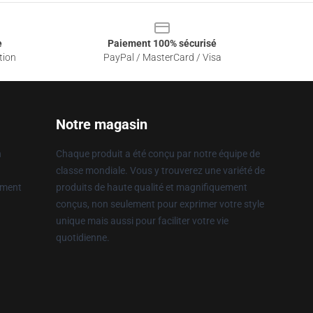
e
Paiement 100% sécurisé
tion
PayPal / MasterCard / Visa
Notre magasin
n
Chaque produit a été conçu par notre équipe de
classe mondiale. Vous y trouverez une variété de
ement
produits de haute qualité et magnifiquement
conçus, non seulement pour exprimer votre style
unique mais aussi pour faciliter votre vie
quotidienne.