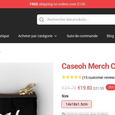
FREE
shipping on orders over $100
tique
Acheter par catégorie
Suivi de commande
Blog
r
Caseoh Merch C
(15 customer review
€24.78
€19.83
-20%
$21.55
Size
14x18x1.5cm
Voir le guide des tailles