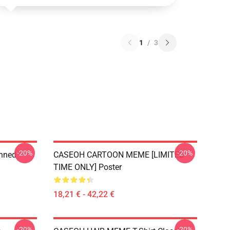
1
/
3
-20%
-20%
anned
CASEOH CARTOON MEME [LIMITED
TIME ONLY] Poster
18,21 € - 42,22 €
-20%
-20%