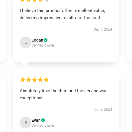
I believe this product offers excellent value,
delivering impressive results for the cost.
Dec 4, 2024
Logan
L
Verified owner
Absolutely love the item and the service was
exceptional.
Oct 3, 2024
Evan
E
Verified owner