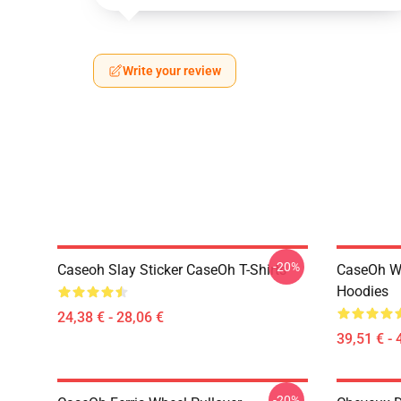
Write your review
-20%
Caseoh Slay Sticker CaseOh T-Shirts
CaseOh W
Hoodies
24,38 € - 28,06 €
39,51 € - 
-20%