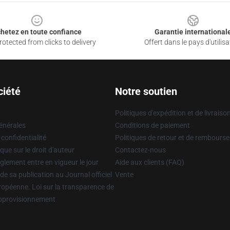
hetez en toute confiance
Garantie international
otected from clicks to delivery
Offert dans le pays d'utilisa
ciété
Notre soutien
Politiques d'expédition et de livraiso
énérales
Conditions de paiement
 confidentialité
Politiques de retour et de rembours
que sur le droit d'auteur
Contactez-nous
glement entre en vigueur le jour
Aide aux clients (FAQ)
 de sa publication au Journal officiel
Vente
uropéenne. Loi sur la transparence de
approvisionnement