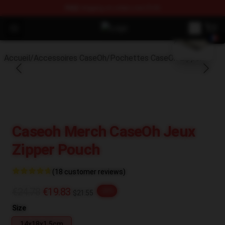
FREE
shipping on orders over $100
blank template
Open menu
CaseOh Shop - Official CaseOh Me
Accueil
/
Accessoires CaseOh
/
Pochettes CaseOh Zipper
Caseoh Merch CaseOh Jeux
Zipper Pouch
(18 customer reviews)
€24.78
€19.83
-20%
$21.55
Size
14x18x1.5cm