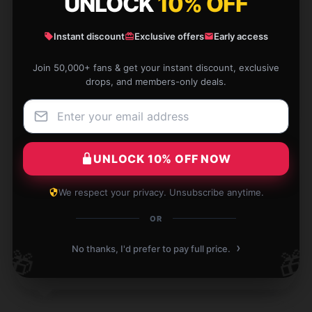
UNLOCK
10% OFF
Expectations were low, but the product exceeded
Instant discount
Exclusive offers
Early access
them. Definitely recommend.
Join 50,000+ fans & get your instant discount, exclusive
Oct 3, 2024
drops, and members-only deals.
Steven
S
Verified owner
UNLOCK 10% OFF NOW
We respect your privacy. Unsubscribe anytime.
Great gift idea, unique and thoughtful.
OR
Sep 21, 2024
›
No thanks, I'd prefer to pay full price.
🎁
🎁
Matthew
M
Verified owner