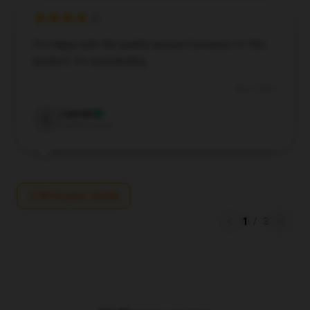
I’m happy with the quality and performance of this
product; it’s outstanding.
Sep 4, 2024
Lauren
L
Verified owner
Write your review
1
/
3