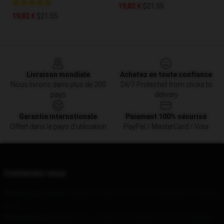
19,82 €
$21.55
19,82 €
$21.55
Footer
Livraison mondiale
Achetez en toute confiance
Nous livrons dans plus de 200
24/7 Protected from clicks to
pays
delivery
Garantie internationale
Paiement 100% sécurisé
Offert dans le pays d'utilisation
PayPal / MasterCard / Visa
Contactez-nous
Notre siège social
: 54439 W 168Th St Unité A Lawndale, Ca 90260,
Nous
Notre entrepôt
: Bâtiment 1, triage 45, Guang'anmenwai Yaziqiao,