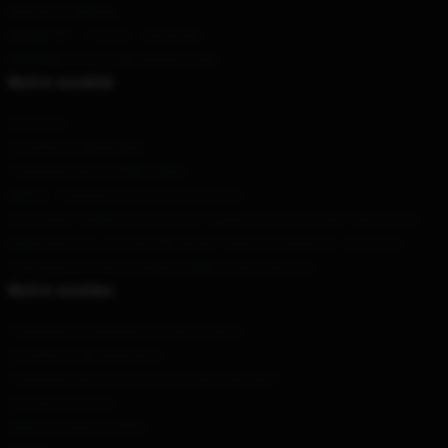
Baicheng, Beijing
Heure
: 9h – 17h (lu – vendredi)
Courriel
: contact@caseoh.shop
Notre société
Sur nous
Conditions générales
Politiques de confidentialité
DMCA - Politique sur le droit d'auteur
Le présent règlement entre en vigueur le jour suivant celui de sa
publication au Journal officiel de l'Union européenne. Loi sur la
transparence de la chaîne d'approvisionnement
Notre soutien
Politiques d'expédition et de livraison
Conditions de paiement
Politiques de retour et de remboursement
Contactez-nous
Aide aux clients (FAQ)