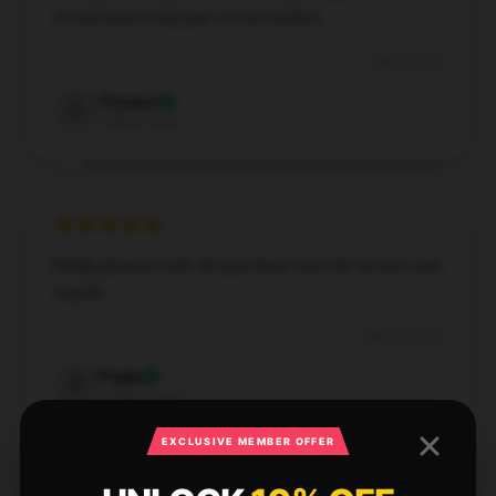
it’s become a key part of my routine.
Dec 3, 2024
Thomas
T
Verified owner
Really pleased with the purchase and the service was
superb.
Nov 29, 2024
Poppy
P
Verified owner
EXCLUSIVE MEMBER OFFER