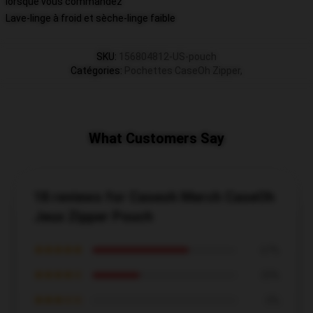
lorsque vous commandez
Lave-linge à froid et sèche-linge faible
SKU
:
156804812-US-pouch
Catégories
:
Pochettes CaseOh Zipper
,
What Customers Say
18 reviews for Caseoh Merch CaseOh
Jeux Zipper Pouch
★★★★★
67%
★★★★☆
33%
★★★☆☆
0%