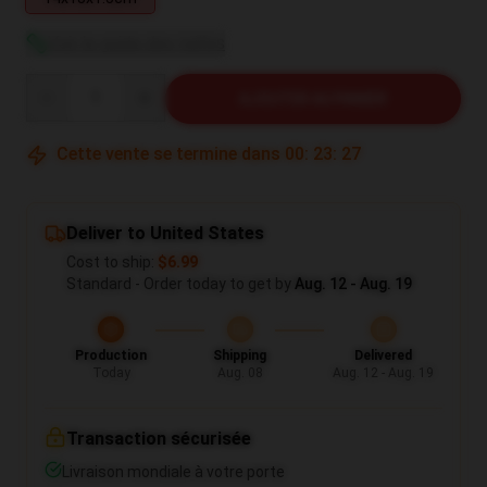
Voir le guide des tailles
Quantity
AJOUTER AU PANIER
Cette vente se termine dans
00
:
23
:
26
Deliver to United States
Cost to ship:
$6.99
Standard - Order today to get by
Aug. 12 - Aug. 19
Production
Shipping
Delivered
Today
Aug. 08
Aug. 12 - Aug. 19
Transaction sécurisée
Livraison mondiale à votre porte