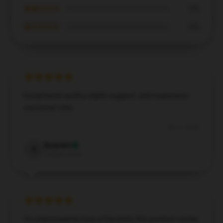
★★☆☆☆
0%
★☆☆☆☆
0%
Exceptional quality, highly suggest, and responsive
customer care.
Dec 3, 2024
Scarlett
S
Verified owner
I’m impressed by how effectively this product works;