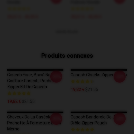
Hoodie
Pullover Hoodie
39,51 € - 45,95 €
39,51 € - 45,95 €
VOIR PLUS
Produits connexes
Caseoh Face, Boisé Noir,
Caseoh Cheeks Zipper Pouch
-20%
-20%
Coiffure Caseoh, Pochette
Zipper Kit De Caseoh
19,82 €
$21.55
19,82 €
$21.55
Cheveux De La Caséole
Caseoh Banderole De Jeu
-20%
-20%
Pochette À Fermeture Éclair
Drôle Zipper Pouch
Meme