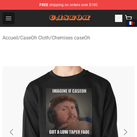
FREE
shipping on orders over $100
CaseOh Shop - Official CaseOh Merchandise Store
Open menu
Accueil
/
CaseOh Cloth
/
Chemises caseOh