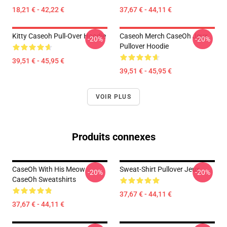
18,21 € - 42,22 €
37,67 € - 44,11 €
Kitty Caseoh Pull-Over Hoodie
Caseoh Merch CaseOh Jeux
-20%
-20%
Pullover Hoodie
39,51 € - 45,95 €
39,51 € - 45,95 €
VOIR PLUS
Produits connexes
CaseOh With His Meow
Sweat-Shirt Pullover Jeux
-20%
-20%
CaseOh Sweatshirts
37,67 € - 44,11 €
37,67 € - 44,11 €