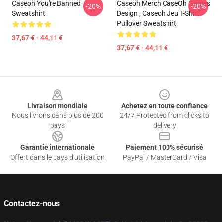
Caseoh You're Banned
Caseoh Merch CaseOh Games
-20%
-20%
Sweatshirt
Design , Caseoh Jeu T-Shirt
Pullover Sweatshirt
37,67 € - 44,11 €
37,67 € - 44,11 €
Footer
Livraison mondiale
Achetez en toute confiance
Nous livrons dans plus de 200
24/7 Protected from clicks to
pays
delivery
Garantie internationale
Paiement 100% sécurisé
Offert dans le pays d'utilisation
PayPal / MasterCard / Visa
Contactez-nous