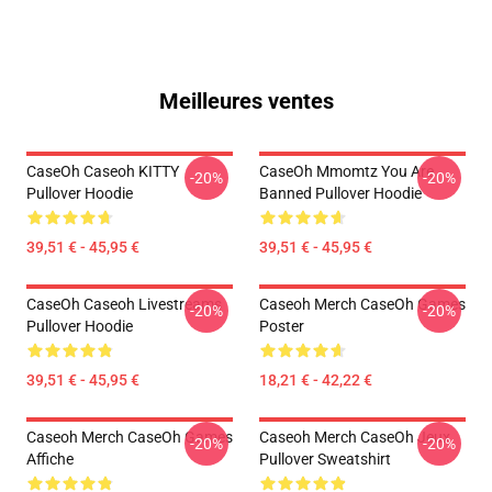
Meilleures ventes
CaseOh Caseoh KITTY
CaseOh Mmomtz You Are
-20%
-20%
Pullover Hoodie
Banned Pullover Hoodie
39,51 € - 45,95 €
39,51 € - 45,95 €
CaseOh Caseoh Livestreams
Caseoh Merch CaseOh Games
-20%
-20%
Pullover Hoodie
Poster
39,51 € - 45,95 €
18,21 € - 42,22 €
Caseoh Merch CaseOh Games
Caseoh Merch CaseOh Jeux
-20%
-20%
Affiche
Pullover Sweatshirt