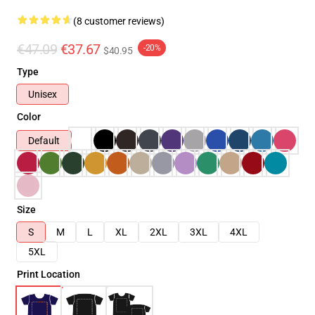
(8 customer reviews)
€47.09
€37.67
-20%
$40.95
Type
Unisex
Color
Default
Size
S
M
L
XL
2XL
3XL
4XL
5XL
Print Location