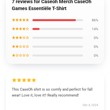
7 reviews for Caseoh Merch CaseOh
Games Essentiële T-Shirt
★★★★★
86%
★★★★☆
14%
★★★☆☆
0%
★★☆☆☆
0%
★☆☆☆☆
0%
This CaseOh shirt is so comfy and perfect for fall
wear! Love it, love it!! Really recommend!
Dec 4, 2024