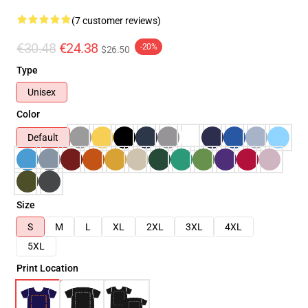
(7 customer reviews)
€30.48
€24.38
-20%
$26.50
Type
Unisex
Color
Default
Size
S
M
L
XL
2XL
3XL
4XL
5XL
Print Location