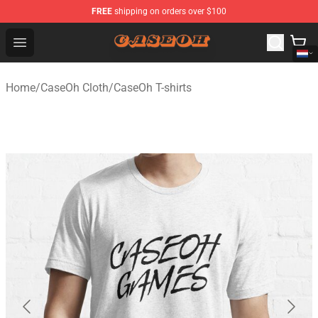
FREE
shipping on orders over $100
CaseOh Shop - Official CaseOh Merchandise Store
Open menu
Home
/
CaseOh Cloth
/
CaseOh T-shirts