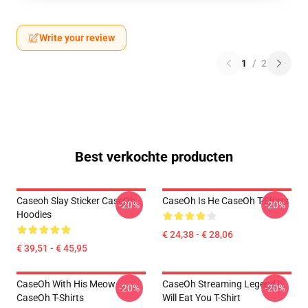
Write your review
1
/
2
Best verkochte producten
Caseoh Slay Sticker CaseOh
CaseOh Is He CaseOh T-Shirts
-20%
-20%
Hoodies
€ 24,38 - € 28,06
€ 39,51 - € 45,95
CaseOh With His Meow
CaseOh Streaming Legend I
-20%
-20%
CaseOh T-Shirts
Will Eat You T-Shirt