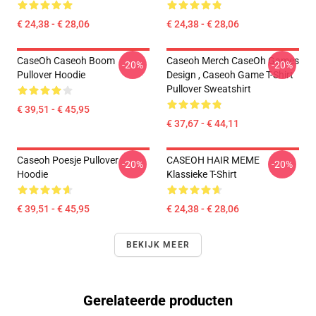
€ 24,38 - € 28,06
€ 24,38 - € 28,06
CaseOh Caseoh Boom
Caseoh Merch CaseOh Games
-20%
-20%
Pullover Hoodie
Design , Caseoh Game T-Shirt
Pullover Sweatshirt
€ 39,51 - € 45,95
€ 37,67 - € 44,11
Caseoh Poesje Pullover
CASEOH HAIR MEME
-20%
-20%
Hoodie
Klassieke T-Shirt
€ 39,51 - € 45,95
€ 24,38 - € 28,06
BEKIJK MEER
Gerelateerde producten