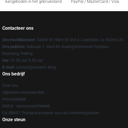
Aangeboden in het gebruiksland
PayPal / MasterCard / Visa
Contacteer ons
Ons hoofdkantoor
: 54439 W 168th St Unit A Lawndale, Ca 90260, Us
Ons pakhuis
: Gebouw 1, Yard 45, Guang'anmenwai Yaziqiao,
Baicheng, Peking
Uur
: 21.00 uur 5.00 uur
E-mail
: contact@caseoh.shop
Ons bedrijf
Over ons
Algemene voorwaarden
Privacybeleid
DMCA - Auteursrechtbeleid
CA SB657: Transparantiewet voor de toeleveringsketen
Onze steun