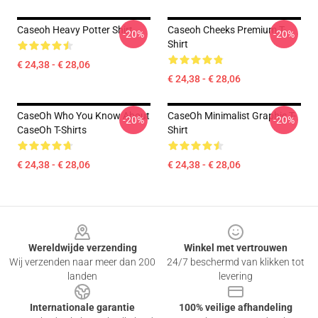
Caseoh Heavy Potter Shirt
Caseoh Cheeks Premium T-
-20%
-20%
Shirt
€ 24,38 - € 28,06
€ 24,38 - € 28,06
CaseOh Who You Know About
CaseOh Minimalist Graphic T-
-20%
-20%
CaseOh T-Shirts
Shirt
€ 24,38 - € 28,06
€ 24,38 - € 28,06
Footer
Wereldwijde verzending
Winkel met vertrouwen
Wij verzenden naar meer dan 200
24/7 beschermd van klikken tot
landen
levering
Internationale garantie
100% veilige afhandeling