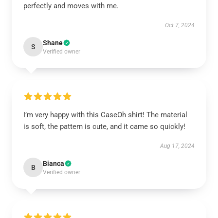
perfectly and moves with me.
Oct 7, 2024
Shane
S
Verified owner
I’m very happy with this CaseOh shirt! The material
is soft, the pattern is cute, and it came so quickly!
Aug 17, 2024
Bianca
B
Verified owner