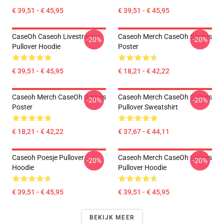
€ 39,51 - € 45,95
€ 39,51 - € 45,95
CaseOh Caseoh Livestreams
Caseoh Merch CaseOh Games
-20%
-20%
Pullover Hoodie
Poster
€ 39,51 - € 45,95
€ 18,21 - € 42,22
Caseoh Merch CaseOh Games
Caseoh Merch CaseOh Games
-20%
-20%
Poster
Pullover Sweatshirt
€ 18,21 - € 42,22
€ 37,67 - € 44,11
Caseoh Poesje Pullover
Caseoh Merch CaseOh Games
-20%
-20%
Hoodie
Pullover Hoodie
€ 39,51 - € 45,95
€ 39,51 - € 45,95
BEKIJK MEER