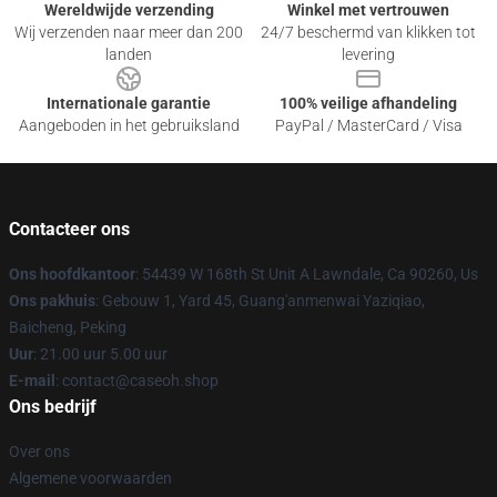
Wereldwijde verzending
Winkel met vertrouwen
Wij verzenden naar meer dan 200
24/7 beschermd van klikken tot
landen
levering
Internationale garantie
100% veilige afhandeling
Aangeboden in het gebruiksland
PayPal / MasterCard / Visa
Contacteer ons
Ons hoofdkantoor
: 54439 W 168th St Unit A Lawndale, Ca 90260, Us
Ons pakhuis
: Gebouw 1, Yard 45, Guang'anmenwai Yaziqiao,
Baicheng, Peking
Uur
: 21.00 uur 5.00 uur
E-mail
: contact@caseoh.shop
Ons bedrijf
Over ons
Algemene voorwaarden