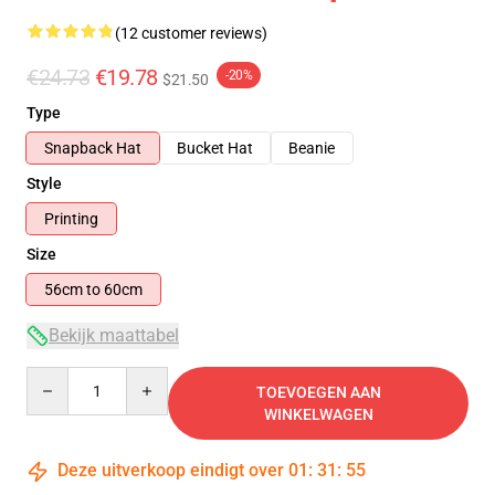
(12 customer reviews)
€24.73
€19.78
-20%
$21.50
Type
Snapback Hat
Bucket Hat
Beanie
Style
Printing
Size
56cm to 60cm
Bekijk maattabel
Quantity
TOEVOEGEN AAN
WINKELWAGEN
Deze uitverkoop eindigt over
01
:
31
:
54