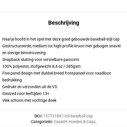
Beschrijving
Haal je hoofd in het spel met deze goed gebouwde baseball-stijl cap
Gestructureerde, medium tot high-profile kroon met gebogen snavel
en stevige binnenvoering
Snapback sluiting voor verstelbare pasvorm
100% polyester, stofgewicht 8,4 oz / 285gsm
Five-panel design met dubbel breed frontpaneel voor naadloze
bedrukking
Gedrukt en verzonden uit de VS
Gesized voor leeftijden 13+
Vlek schoon met vochtige doek
SKU
:
157731847-US-baseball-cap
Categorieën
:
CaseOh Hoeden & Caps
,