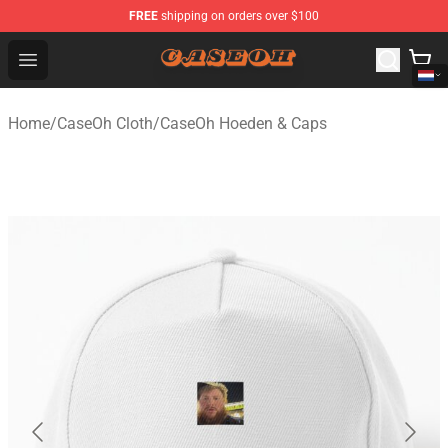
FREE
shipping on orders over $100
CaseOh Shop - Official CaseOh Merchandise Store
Open menu
Home
/
CaseOh Cloth
/
CaseOh Hoeden & Caps