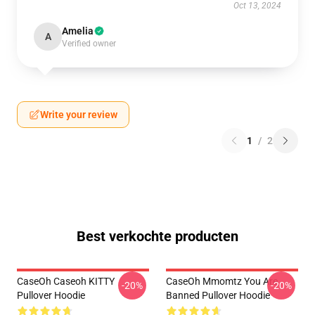
Oct 13, 2024
Amelia
A
Verified owner
Write your review
1
/
2
Best verkochte producten
CaseOh Caseoh KITTY
CaseOh Mmomtz You Are
-20%
-20%
Pullover Hoodie
Banned Pullover Hoodie