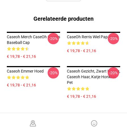
Gerelateerde producten
Caseoh Merch CaseOh Games
CaseOh Rerris Wiel Pap Hoed
-20%
-20%
Baseball Cap
€ 19,78 - € 21,16
€ 19,78 - € 21,16
Caseoh Emmer Hoed
Caseoh Gezicht, Zwart Houtig,
-20%
-20%
Caseoh Haar, Katje Honkbal
Pet
€ 19,78 - € 21,16
€ 19,78 - € 21,16
Footer