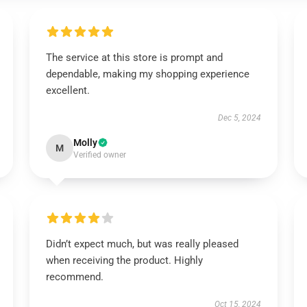
The service at this store is prompt and
dependable, making my shopping experience
excellent.
Dec 5, 2024
Molly
M
Verified owner
Didn’t expect much, but was really pleased
when receiving the product. Highly
recommend.
Oct 15, 2024