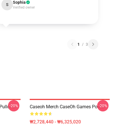
Sophia
S
Verified owner
1
/
3
-20%
-20%
Pullover
Caseoh Merch CaseOh Games Poster
₩2,728,440 - ₩6,325,020