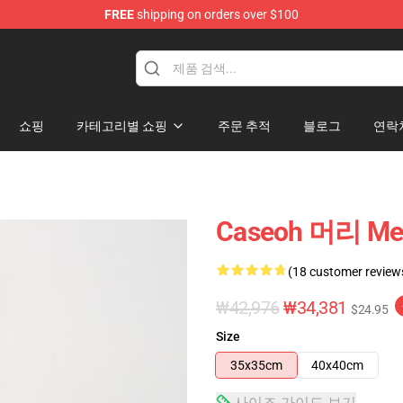
FREE
shipping on orders over $100
쇼핑
카테고리별 쇼핑
주문 추적
블로그
연락
Caseoh 머리 M
(18 customer review
₩42,976
₩34,381
$24.95
Size
35x35cm
40x40cm
사이즈 가이드 보기