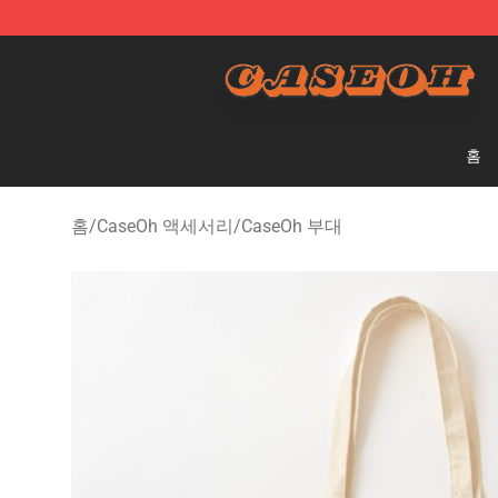
CaseOh Shop - Official CaseOh Merchandise Store
홈
홈
/
CaseOh 액세서리
/
CaseOh 부대