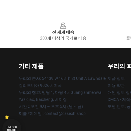
Footer
전 세계 배송
200개 이상의 국가로 배송
클
기타 제품
우리의 
우리의 본사
: 54439 W 168Th St Unit A Lawndale,
제품 정보
캘리포니아 90260, 미국
이용 약관
우리의 창고
: 빌딩 1, 마당 45, Guang'anmenwai
개인 정보 정
Yaziqiao, Baicheng, 베이징
DMCA - 저
시간 :
: 오전 9시 ~ 오후 5시 (월 ~ 금)
모델 번호: 
이름 *
이메일 : contact@caseoh.shop
UNLOCK
10% OFF