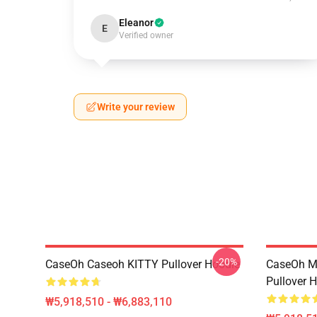
Eleanor
E
Verified owner
Write your review
-20%
CaseOh Caseoh KITTY Pullover Hoodie
CaseOh M
Pullover 
₩5,918,510 - ₩6,883,110