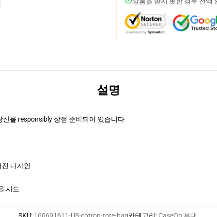
상품을 받지 못한 경우 전액
설명
 당신을 responsibly 상점 준비되어 있습니다
어진 디자인
엄을 시도
SKU
:
160691611-US-cotton-tote-bag
카테고리
:
CaseOh 부대
,