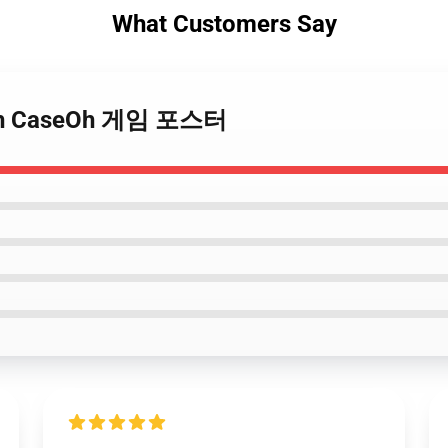
What Customers Say
erch CaseOh 게임 포스터