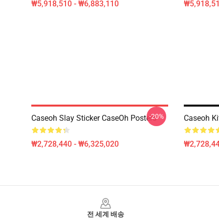
₩5,918,510 - ₩6,883,110
₩5,918,51
-20%
Caseoh Slay Sticker CaseOh Posters
Caseoh Ki
₩2,728,440 - ₩6,325,020
₩2,728,44
Footer
전 세계 배송