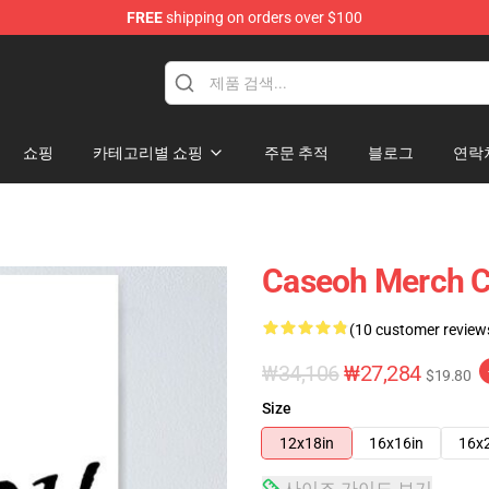
FREE
shipping on orders over $100
쇼핑
카테고리별 쇼핑
주문 추적
블로그
연락
Caseoh Merch
(10 customer review
₩34,106
₩27,284
$19.80
Size
12x18in
16x16in
16x
사이즈 가이드 보기