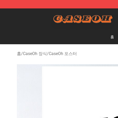
CaseOh Shop - Official CaseOh Merchandise Store
홈
홈
/
CaseOh 장식
/
CaseOh 포스터