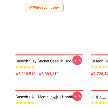
Write your review
-20%
Caseoh Slay Sticker CaseOh Hoodies
Caseoh Sl
₩5,918,510 - ₩6,883,110
₩2,728,44
-20%
Caseoh 머리 Meme 스웨터 Hoodie
케이스오 키