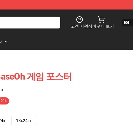
고객 지원
장바구니 보기
처
 CaseOh 게임 포스터
s)
-20%
24in
18x24in