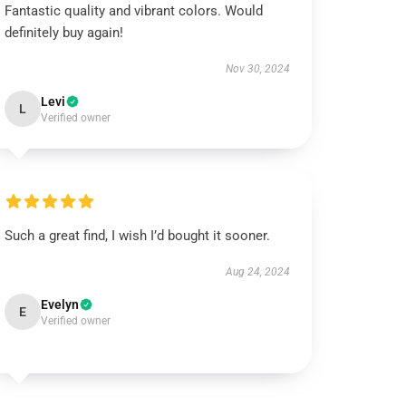
Fantastic quality and vibrant colors. Would
definitely buy again!
Nov 30, 2024
Levi
L
Verified owner
Such a great find, I wish I’d bought it sooner.
Aug 24, 2024
Evelyn
E
Verified owner