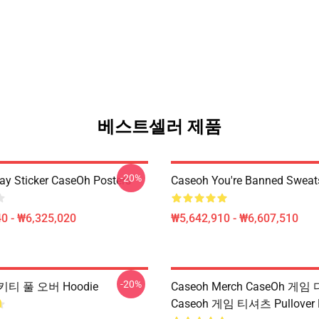
베스트셀러 제품
-20%
ay Sticker CaseOh Posters
Caseoh You're Banned Sweats
0 - ₩6,325,020
₩5,642,910 - ₩6,607,510
-20%
티 풀 오버 Hoodie
Caseoh Merch CaseOh 게임
Caseoh 게임 티셔츠 Pullover 