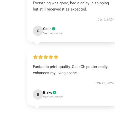
Everything was good, had a delay in shipping
but still received it as expected.
Dec 6, 2024
Colin
C
Verified owner
Fantastic print quality. CaseOh poster really
enhances my living space.
Sep 17, 2024
Blake
B
Verified owner