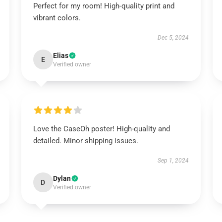
Perfect for my room! High-quality print and
vibrant colors.
Dec 5, 2024
Elias
E
Verified owner
Love the CaseOh poster! High-quality and
detailed. Minor shipping issues.
Sep 1, 2024
Dylan
D
Verified owner