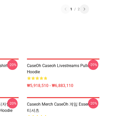
1
/
2
-20%
-20%
hirt
CaseOh Caseoh Livestreams Pullover
Hoodie
₩5,918,510 - ₩6,883,110
-20%
-20%
 디자인,
Caseoh Merch CaseOh 게임 Essential
Hoodie
티셔츠