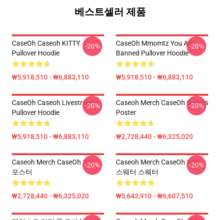
베스트셀러 제품
CaseOh Caseoh KITTY
CaseOh Mmomtz You Are
-20%
-20%
Pullover Hoodie
Banned Pullover Hoodie
₩5,918,510 - ₩6,883,110
₩5,918,510 - ₩6,883,110
CaseOh Caseoh Livestreams
Caseoh Merch CaseOh Games
-20%
-20%
Pullover Hoodie
Poster
₩5,918,510 - ₩6,883,110
₩2,728,440 - ₩6,325,020
Caseoh Merch CaseOh 게임
Caseoh Merch CaseOh 게임
-20%
-20%
포스터
스웨터 스웨터
₩2,728,440 - ₩6,325,020
₩5,642,910 - ₩6,607,510