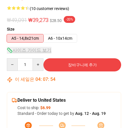
(10 customer reviews)
₩49,091
₩39,273
-20%
$28.50
Size
A5 - 14,8x21cm
A6 - 10x14cm
사이즈 가이드 보기
Quantity
장바구니에 추가
이 세일은
04
:
07
:
54
Deliver to United States
Cost to ship:
$6.99
Standard - Order today to get by
Aug. 12 - Aug. 19