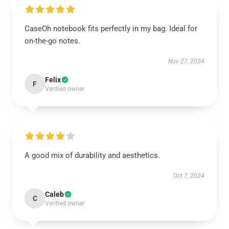
CaseOh notebook fits perfectly in my bag. Ideal for
on-the-go notes.
Nov 27, 2024
Felix
F
Verified owner
A good mix of durability and aesthetics.
Oct 7, 2024
Caleb
C
Verified owner