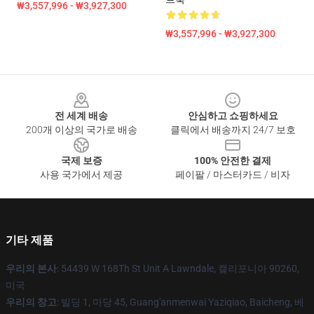
₩3,557,996 - ₩3,927,300
₩3,557,996 - ₩3,927,300
Footer
전 세계 배송
안심하고 쇼핑하세요
200개 이상의 국가로 배송
클릭에서 배송까지 24/7 보호
국제 보증
100% 안전한 결제
사용 국가에서 제공
페이팔 / 마스터카드 / 비자
기타 제품
우리의 본사
: 54439 W 168Th St Unit A Lawndale, 캘리포니아 90260,
미국
우리의 창고
: 빌딩 1, 마당 45, Guang'anmenwai Yaziqiao, Baicheng, 베