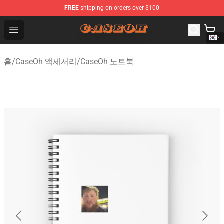
FREE
shipping on orders over $100
CaseOh Shop - Official CaseOh Merchandise Store
Open menu
홈
/
CaseOh 액세서리
/
CaseOh 노트북