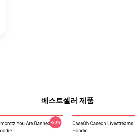
베스트셀러 제품
-20%
momtz You Are Banned
CaseOh Caseoh Livestreams 
Hoodie
Hoodie