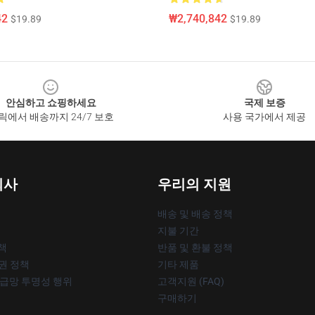
42
₩2,740,842
$19.89
$19.89
안심하고 쇼핑하세요
국제 보증
릭에서 배송까지 24/7 보호
사용 국가에서 제공
회사
우리의 지원
배송 및 배송 정책
지불 기간
책
반품 및 환불 정책
작권 정책
기타 제품
공급망 투명성 행위
고객지원 (FAQ)
구매하기