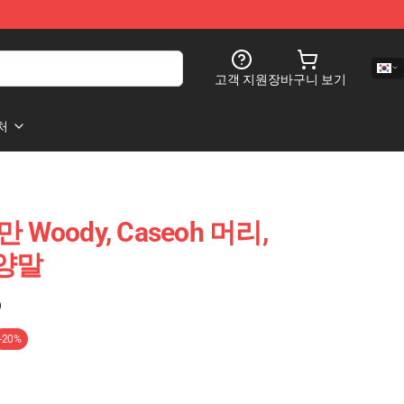
고객 지원
장바구니 보기
처
만 Woody, Caseoh 머리,
 양말
)
-20%