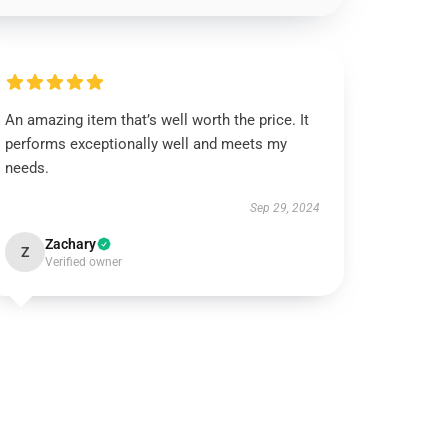
An amazing item that’s well worth the price. It
performs exceptionally well and meets my
needs.
Sep 29, 2024
Zachary
Z
Verified owner