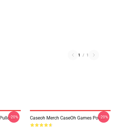
1
/
1
-20%
-20%
Pullover
Caseoh Merch CaseOh Games Poster