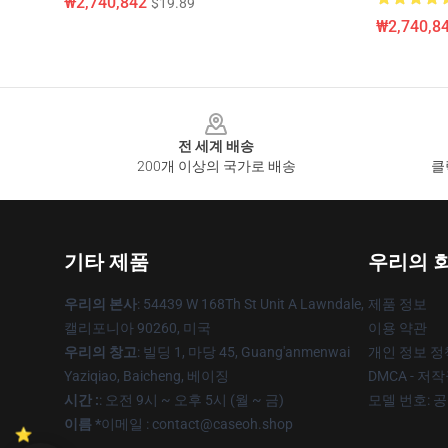
₩2,740,842
$19.89
₩2,740,8
Footer
전 세계 배송
200개 이상의 국가로 배송
클
기타 제품
우리의 
우리의 본사
: 54439 W 168Th St Unit A Lawndale,
제품 정보
캘리포니아 90260, 미국
이용 약관
우리의 창고
: 빌딩 1, 마당 45, Guang'anmenwai
개인 정보 정
Yaziqiao, Baicheng, 베이징
DMCA - 저
시간 :
: 오전 9시 ~ 오후 5시 (월 ~ 금)
모델 번호: 
이름 *
이메일 : contact@caseoh.shop