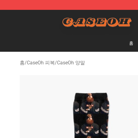
CaseOh Shop - Official CaseOh Merchandise Store
홈
홈
/
CaseOh 피복
/
CaseOh 양말