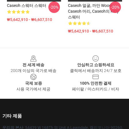
Caseoh 스웨터 스웨터
Caseoh 얼굴, 까만 Woody,
-20%
-20%
Caseoh 머리, Caseoh의 Kitty
스웨터
₩5,642,910 - ₩6,607,510
₩5,642,910 - ₩6,607,510
Footer
전 세계 배송
안심하고 쇼핑하세요
200개 이상의 국가로 배송
클릭에서 배송까지 24/7 보호
국제 보증
100% 안전한 결제
사용 국가에서 제공
페이팔 / 마스터카드 / 비자
기타 제품
우리의 본사
: 54439 W 168Th St Unit A Lawndale, 캘리포니아 90260,