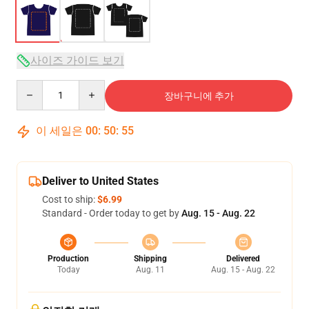
사이즈 가이드 보기
Quantity
장바구니에 추가
이 세일은
00
:
50
:
54
Deliver to United States
Cost to ship:
$6.99
Standard - Order today to get by
Aug. 15 - Aug. 22
Production
Shipping
Delivered
Today
Aug. 11
Aug. 15 - Aug. 22