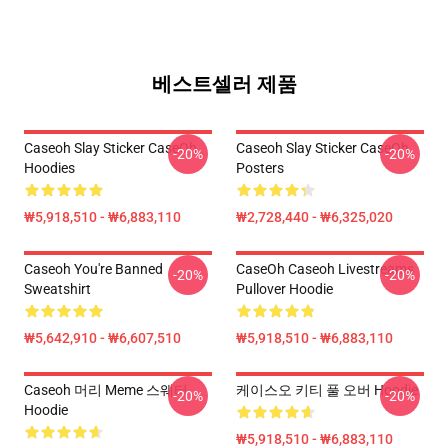
베스트셀러 제품
Caseoh Slay Sticker CaseOh
Caseoh Slay Sticker CaseOh
-20%
-20%
Hoodies
Posters
₩5,918,510 - ₩6,883,110
₩2,728,440 - ₩6,325,020
Caseoh You're Banned
CaseOh Caseoh Livestreams
-20%
-20%
Sweatshirt
Pullover Hoodie
₩5,642,910 - ₩6,607,510
₩5,918,510 - ₩6,883,110
Caseoh 머리 Meme 스웨터
케이스오 키티 풀 오버 Hoodie
-20%
-20%
Hoodie
₩5,918,510 - ₩6,883,110