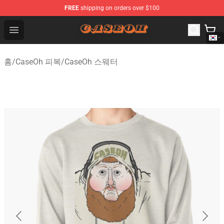
FREE
shipping on orders over $100
CaseOh Shop - Official CaseOh Merchandise Store
Open menu
홈
/
CaseOh 피복
/
CaseOh 스웨터