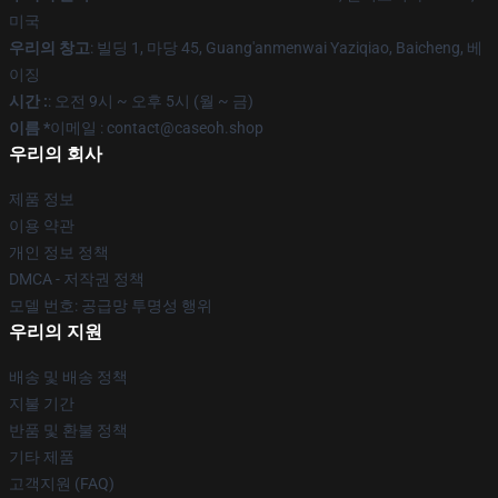
미국
우리의 창고
: 빌딩 1, 마당 45, Guang'anmenwai Yaziqiao, Baicheng, 베
이징
시간 :
: 오전 9시 ~ 오후 5시 (월 ~ 금)
이름 *
이메일 : contact@caseoh.shop
우리의 회사
제품 정보
이용 약관
개인 정보 정책
DMCA - 저작권 정책
모델 번호: 공급망 투명성 행위
우리의 지원
배송 및 배송 정책
지불 기간
반품 및 환불 정책
기타 제품
고객지원 (FAQ)