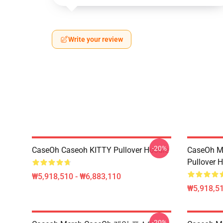
Write your review
-20%
CaseOh Caseoh KITTY Pullover Hoodie
CaseOh M
Pullover 
₩5,918,510 - ₩6,883,110
₩5,918,51
-20%