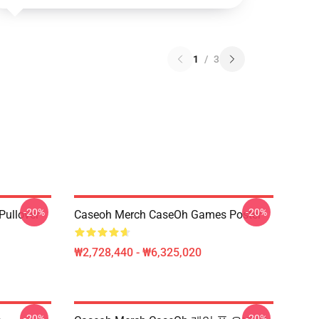
1
/
3
-20%
-20%
Pullover
Caseoh Merch CaseOh Games Poster
₩2,728,440 - ₩6,325,020
-20%
-20%