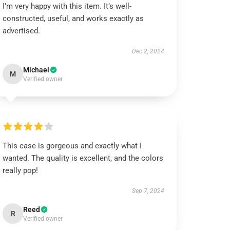
I’m very happy with this item. It’s well-
constructed, useful, and works exactly as
advertised.
Dec 2, 2024
Michael
M
Verified owner
This case is gorgeous and exactly what I
wanted. The quality is excellent, and the colors
really pop!
Sep 7, 2024
Reed
R
Verified owner