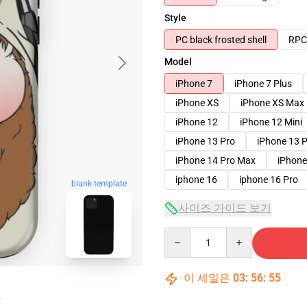
Style
PC black frosted shell
RPC 
Model
iPhone 7
iPhone 7 Plus
iPhone XS
iPhone XS Max
iPhone 12
iPhone 12 Mini
iPhone 13 Pro
iPhone 13 
iPhone 14 Pro Max
iPhone
iphone 16
iphone 16 Pro
blank template
사이즈 가이드 보기
Quantity
이 세일은
03
:
56
:
54