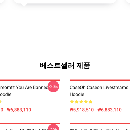
베스트셀러 제품
-20%
momtz You Are Banned
CaseOh Caseoh Livestreams 
Hoodie
Hoodie
0 - ₩6,883,110
₩5,918,510 - ₩6,883,110
-20%