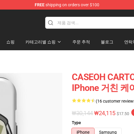
FREE
shipping on orders over $100
쇼핑
카테고리별 쇼핑
주문 추적
블로그
연락
CASEOH CARTO
IPhone 거친 
(16 customer review
₩30,144
₩24,115
$17.50
Type
iPhone
Samsung