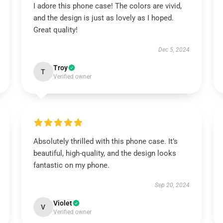
I adore this phone case! The colors are vivid,
and the design is just as lovely as I hoped.
Great quality!
Dec 5, 2024
Troy
T
Verified owner
Absolutely thrilled with this phone case. It’s
beautiful, high-quality, and the design looks
fantastic on my phone.
Sep 20, 2024
Violet
V
Verified owner