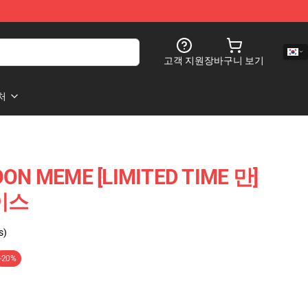
고객 지원
장바구니 보기
처
ON MEME [LIMITED TIME 만]
케이스
s)
-20%