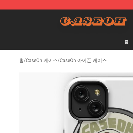
CaseOh Shop - Official CaseOh Merchandise Store
홈
홈
/
CaseOh 케이스
/
CaseOh 아이폰 케이스