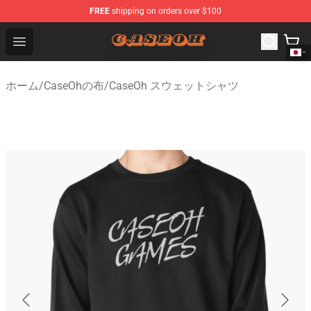
FREE
shipping on orders over $100
CaseOh Shop - Official CaseOh Merchandise Store
Open menu
ホーム
/
CaseOhの布
/
CaseOh スウェットシャツ