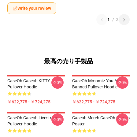
Write your review
1
/
3
最高の売り手製品
CaseOh Caseoh KITTY
CaseOh Mmomtz You Are
-20%
-20%
Pullover Hoodie
Banned Pullover Hoodie
￥622,775 - ￥724,275
￥622,775 - ￥724,275
CaseOh Caseoh Livestreams
Caseoh Merch CaseOh Games
-20%
-20%
Pullover Hoodie
Poster