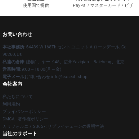
使用国で提供
PayPal / マスターカード / ビザ
お問い合わせ
本社事務所
: 54439 W 168Th セント ユニット A ローンデール, Ca
90260, Us
私達の倉庫
: 建物1、ヤード45、広州Yaziqiao、Baicheng、北京
営業時間
: 9:00～18:00(月～金)
電子メール
お問い合わせ:info@caseoh.shop
会社案内
私たちについて
利用規約
プライバシーポリシー
DMCA - 著作権ポリシー
カリフォルニアSB657: サプライチェーンの透明性法
当社のサポート