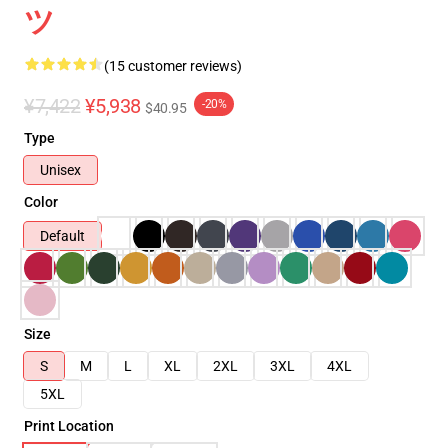
ツ
(15 customer reviews)
¥7,422
¥5,938
-20%
$40.95
Type
Unisex
Color
Default
Size
S
M
L
XL
2XL
3XL
4XL
5XL
Print Location