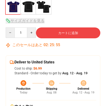
サイズガイドを見る
Quantity
カートに追加
このセールはあと
02
:
25
:
54
Deliver to United States
Cost to ship:
$6.99
Standard - Order today to get by
Aug. 12 - Aug. 19
Production
Shipping
Delivered
Today
Aug. 08
Aug. 12 - Aug. 19