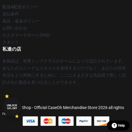
配送&配送ポリシー
支払条件
返品・返金ポリシー
お問い合わせ
カスタマーサポート(FAQ)
スタッフ
私達の店
各製品は、世界トップクラスのチームによって設計されています。
あなたのユニークなスタイルを表現するだけでなく、あなたの日常
生活をより簡単にするために、ここにさまざまな高品質で美しく設
計された製品を見つけることができます。
UNLOCK
© CaseOh Shop - Official CaseOh Merchandise Store 2026 all rights
10% OFF
reserved
Help