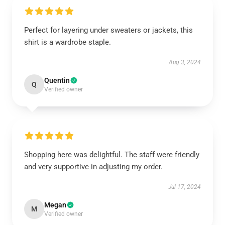
Perfect for layering under sweaters or jackets, this
shirt is a wardrobe staple.
Aug 3, 2024
Quentin
Q
Verified owner
Shopping here was delightful. The staff were friendly
and very supportive in adjusting my order.
Jul 17, 2024
Megan
M
Verified owner