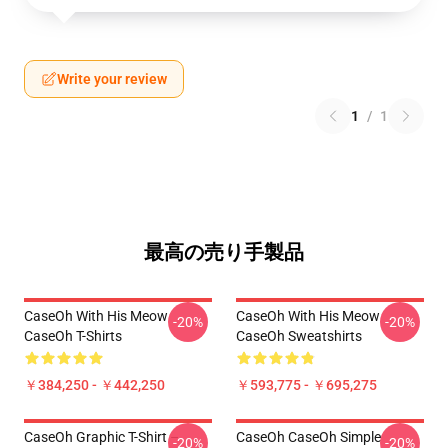
Write your review
1
/
1
最高の売り手製品
CaseOh With His Meow
CaseOh With His Meow
-20%
-20%
CaseOh T-Shirts
CaseOh Sweatshirts
￥384,250 - ￥442,250
￥593,775 - ￥695,275
CaseOh Graphic T-Shirt –
CaseOh CaseOh Simple
-20%
-20%