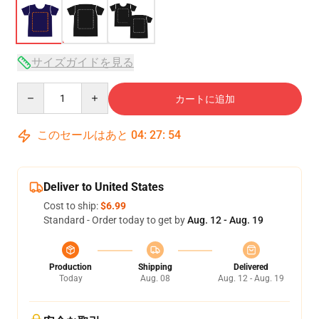
サイズガイドを見る
Quantity
カートに追加
このセールはあと
04
:
27
:
54
Deliver to United States
Cost to ship:
$6.99
Standard - Order today to get by
Aug. 12 - Aug. 19
Production
Shipping
Delivered
Today
Aug. 08
Aug. 12 - Aug. 19