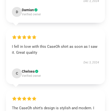
Dec 3, 2024
Damian
D
Verified owner
I fell in love with this CaseOh shirt as soon as I saw
it. Great quality
Dec 3, 2024
Chelsea
C
Verified owner
The CaseOh shirt's design is stylish and modern. I