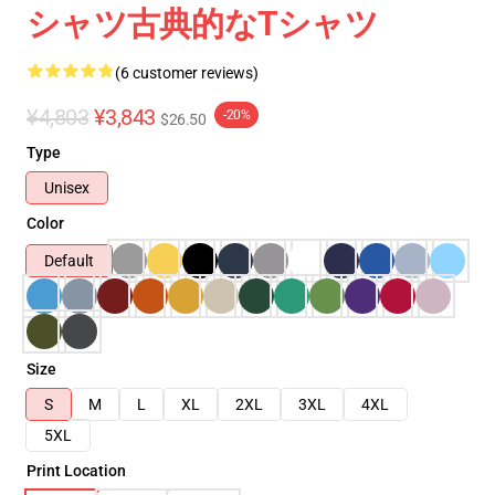
シャツ古典的なTシャツ
(6 customer reviews)
¥4,803
¥3,843
-20%
$26.50
Type
Unisex
Color
Default
Size
S
M
L
XL
2XL
3XL
4XL
5XL
Print Location