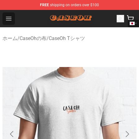
FREE
shipping on orders over $100
CaseOh Shop - Official CaseOh Merchandise Store
Open menu
ホーム
/
CaseOhの布
/
CaseOh Tシャツ