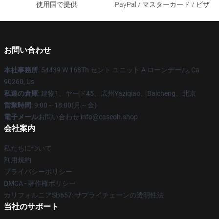
使用国で提供
PayPal / マスターカード / ビザ
お問い合わせ
本社事務所
: 54439 W 168Th セント ユニット A ローンデール, Ca
90260, Us
私達の倉庫
: 建物1、ヤード45、広州Yaziqiao、Baicheng、北京
営業時間
: 9:00～18:00(月～金)
電子メール
お問い合わせ:info@caseoh.shop
会社案内
私たちについて
利用規約
プライバシーポリシー
DMCA - 著作権ポリシー
カリフォルニアSB657: サプライチェーンの透明性法
当社のサポート