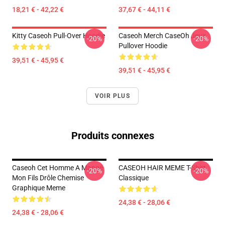
18,21 € - 42,22 €
37,67 € - 44,11 €
Kitty Caseoh Pull-Over Hoodie
Caseoh Merch CaseOh Jeux
-20%
-20%
Pullover Hoodie
39,51 € - 45,95 €
39,51 € - 45,95 €
VOIR PLUS
Produits connexes
Caseoh Cet Homme A Mangé
CASEOH HAIR MEME T-Shirt
-20%
-20%
Mon Fils Drôle Chemise
Classique
Graphique Meme
24,38 € - 28,06 €
24,38 € - 28,06 €