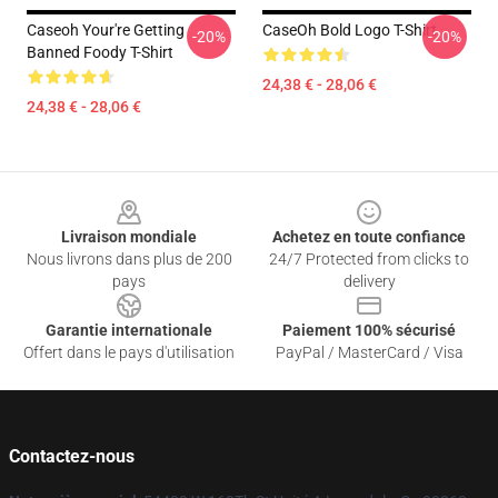
Caseoh Your're Getting
CaseOh Bold Logo T-Shirt
-20%
-20%
Banned Foody T-Shirt
24,38 € - 28,06 €
24,38 € - 28,06 €
Footer
Livraison mondiale
Achetez en toute confiance
Nous livrons dans plus de 200
24/7 Protected from clicks to
pays
delivery
Garantie internationale
Paiement 100% sécurisé
Offert dans le pays d'utilisation
PayPal / MasterCard / Visa
Contactez-nous