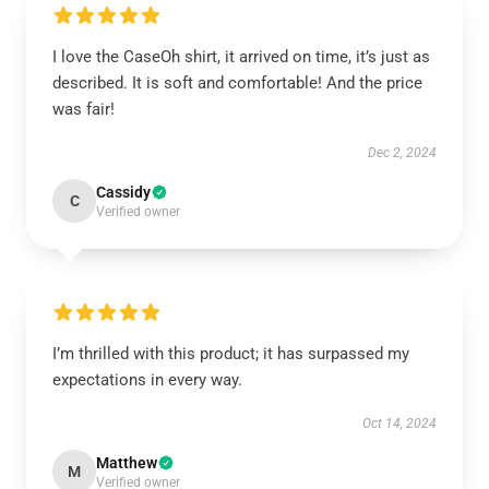
I love the CaseOh shirt, it arrived on time, it’s just as
described. It is soft and comfortable! And the price
was fair!
Dec 2, 2024
Cassidy
C
Verified owner
I’m thrilled with this product; it has surpassed my
expectations in every way.
Oct 14, 2024
Matthew
M
Verified owner