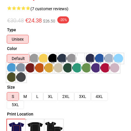
(7 customer reviews)
€30.48
€24.38
-20%
$26.50
Type
Unisex
Color
Default
Size
S
M
L
XL
2XL
3XL
4XL
5XL
Print Location