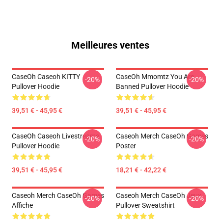
Meilleures ventes
CaseOh Caseoh KITTY
CaseOh Mmomtz You Are
-20%
-20%
Pullover Hoodie
Banned Pullover Hoodie
39,51 € - 45,95 €
39,51 € - 45,95 €
CaseOh Caseoh Livestreams
Caseoh Merch CaseOh Games
-20%
-20%
Pullover Hoodie
Poster
39,51 € - 45,95 €
18,21 € - 42,22 €
Caseoh Merch CaseOh Games
Caseoh Merch CaseOh Jeux
-20%
-20%
Affiche
Pullover Sweatshirt