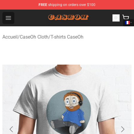
FREE
shipping on orders over $100
CaseOh Shop - Official CaseOh Merchandise Store
Open menu
Accueil
/
CaseOh Cloth
/
T-shirts CaseOh