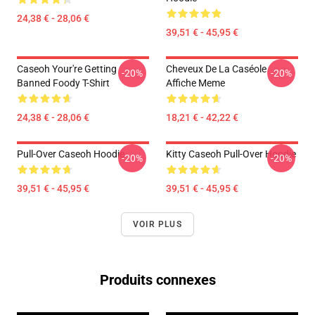
24,38 € - 28,06 €
39,51 € - 45,95 €
Caseoh Your're Getting
Cheveux De La Caséole
-20%
-20%
Banned Foody T-Shirt
Affiche Meme
24,38 € - 28,06 €
18,21 € - 42,22 €
Pull-Over Caseoh Hoodie
Kitty Caseoh Pull-Over Hoodie
-20%
-20%
39,51 € - 45,95 €
39,51 € - 45,95 €
VOIR PLUS
Produits connexes