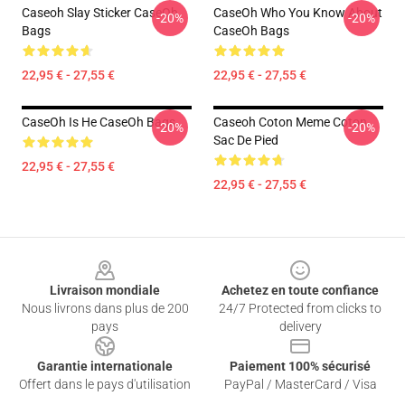
Caseoh Slay Sticker CaseOh
CaseOh Who You Know About
-20%
-20%
Bags
CaseOh Bags
22,95 € - 27,55 €
22,95 € - 27,55 €
CaseOh Is He CaseOh Bags
Caseoh Coton Meme Coton
-20%
-20%
Sac De Pied
22,95 € - 27,55 €
22,95 € - 27,55 €
Footer
Livraison mondiale
Achetez en toute confiance
Nous livrons dans plus de 200
24/7 Protected from clicks to
pays
delivery
Garantie internationale
Paiement 100% sécurisé
Offert dans le pays d'utilisation
PayPal / MasterCard / Visa