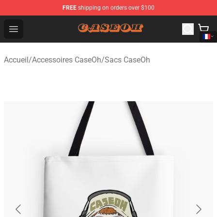
FREE
shipping on orders over $100
CaseOh Shop - Official CaseOh Merchandise Store
Open menu
Accueil
/
Accessoires CaseOh
/
Sacs CaseOh