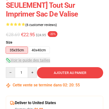
SEULEMENT] Tout Sur
Imprimer Sac De Valise
(6 customer reviews)
€28.69
€22.95
-20%
$24.95
Size
35x35cm
40x40cm
Voir le guide des tailles
Quantity
AJOUTER AU PANIER
Cette vente se termine dans
02
:
20
:
54
Deliver to United States