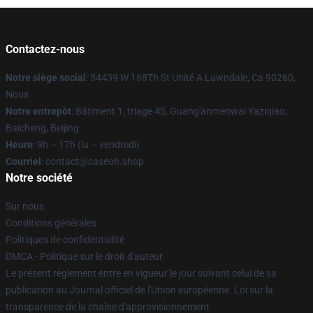
Contactez-nous
Notre siège social
: 54439 W 168Th St Unité A Lawndale, Ca 90260,
Nous
Notre entrepôt
: Bâtiment 1, triage 45, Guang'anmenwai Yaziqiao,
Baicheng, Beijing
Heure
: 9h – 17h (lu – vendredi)
Courriel
: contact@caseoh.shop
Notre société
Sur nous
Conditions générales
Politiques de confidentialité
DMCA - Politique sur le droit d'auteur
Le présent règlement entre en vigueur le jour suivant celui de sa
publication au Journal officiel de l'Union européenne. Loi sur la
transparence de la chaîne d'approvisionnement