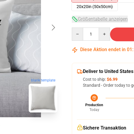
20x20in (50x50cm)
Größentabelle anzeigen
Quantity
Diese Aktion endet in
01
Deliver to United States
Cost to ship:
$6.99
blank template
Standard - Order today to g
Production
Today
Sichere Transaktion