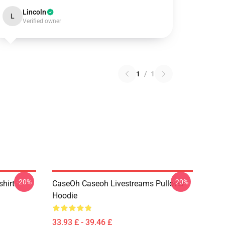
Lincoln
L
Verified owner
1
/
1
-20%
-20%
hirt
CaseOh Caseoh Livestreams Pullover
Hoodie
33,93 £ - 39,46 £