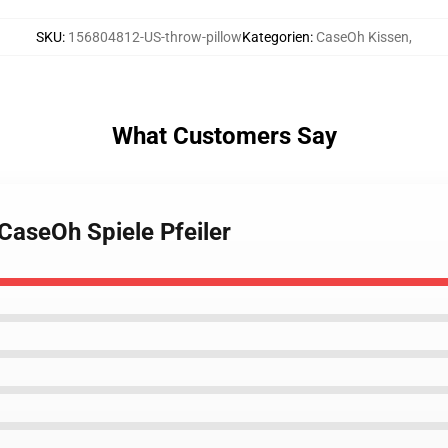
SKU
:
156804812-US-throw-pillow
Kategorien
:
CaseOh Kissen
,
What Customers Say
CaseOh Spiele Pfeiler