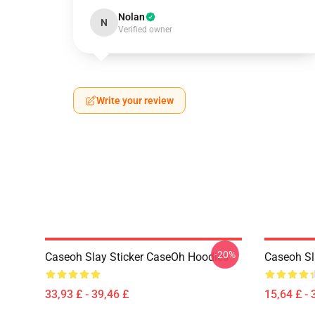
Nolan
N
Verified owner
Write your review
-20%
Caseoh Slay Sticker CaseOh Hoodies
Caseoh Sl
33,93 £ - 39,46 £
15,64 £ - 