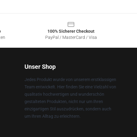
e
100% Sicherer Checkout
ten
PayPal / MasterCard / Visa
Unser Shop
Jedes Produkt wurde von unserem erstklassigen
Team entwickelt. Hier finden Sie eine Vielzahl von
qualitativ hochwertigen und wunderschön
gestalteten Produkten, nicht nur um Ihren
einzigartigen Stil auszudrücken, sondern auch
um Ihren Alltag zu erleichtern.