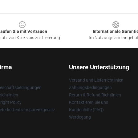
aufen Sie mit Vertrauen
Internationale Garanti
utz von Klicks bis zur Lieferung
Im Nutzungsland angebo
irma
Unsere Unterstützung
Versand und Lieferrichtlinien
Geschäftsbedingungen
Zahlungsbedingungen
ichtlinien
Return & Refund Richtlinien
ight Policy
Kontaktieren Sie uns
eferkettentransparenzgesetz
Kundenhilfe (FAQ)
Werdegang