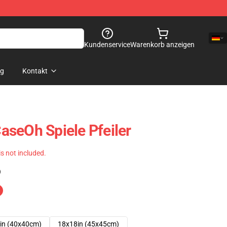
Kundenservice
Warenkorb anzeigen
og
Kontakt
seOh Spiele Pfeiler
 is not included.
)
in (40x40cm)
18x18in (45x45cm)