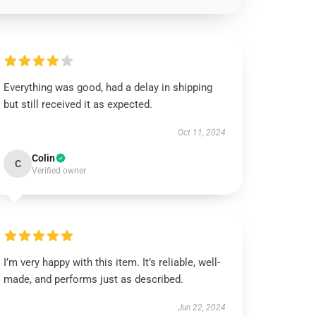
Everything was good, had a delay in shipping
but still received it as expected.
Oct 11, 2024
Colin
C
Verified owner
I’m very happy with this item. It’s reliable, well-
made, and performs just as described.
Jun 22, 2024