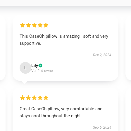
This CaseOh pillow is amazing—soft and very
supportive.
Dec 2, 2024
Lily
L
Verified owner
Great CaseOh pillow, very comfortable and
stays cool throughout the night.
Sep 5, 2024