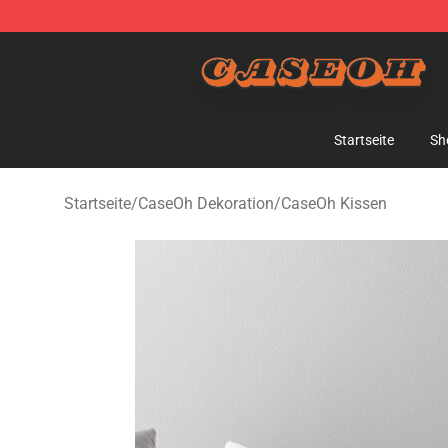
CaseOh Shop - Official CaseOh Merchandise Store
Startseite
Sh
Startseite
/
CaseOh Dekoration
/
CaseOh Kissen