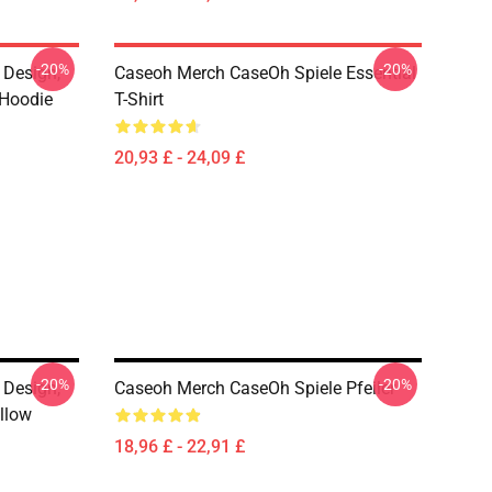
-20%
-20%
 Design,
Caseoh Merch CaseOh Spiele Essential
 Hoodie
T-Shirt
20,93 £ - 24,09 £
-20%
-20%
 Design,
Caseoh Merch CaseOh Spiele Pfeiler
illow
18,96 £ - 22,91 £