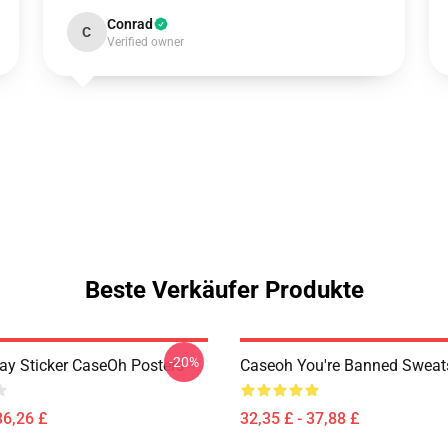
Conrad
C
Verified owner
Beste Verkäufer Produkte
-20%
ay Sticker CaseOh Posters
Caseoh You're Banned Sweats
36,26 £
32,35 £ - 37,88 £