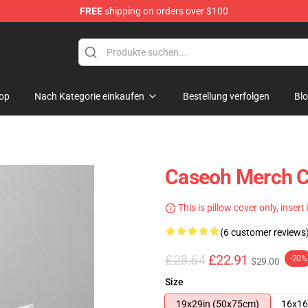
FREE
shipping on orders over $100
op
Nach Kategorie einkaufen
Bestellung verfolgen
Bl
Caseoh Merch Ca
This is pillow cover only, insert
(6 customer reviews
£28.64
£22.91
-20%
$29.00
Size
19x29in (50x75cm)
16x16