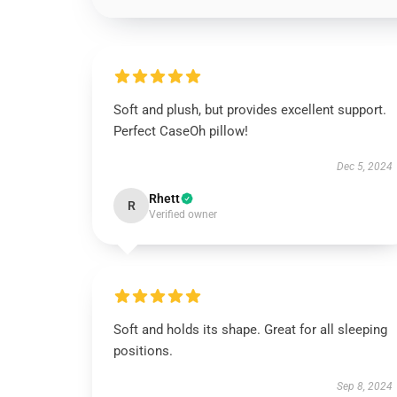
Soft and plush, but provides excellent support.
Perfect CaseOh pillow!
Dec 5, 2024
Rhett
R
Verified owner
Soft and holds its shape. Great for all sleeping
positions.
Sep 8, 2024