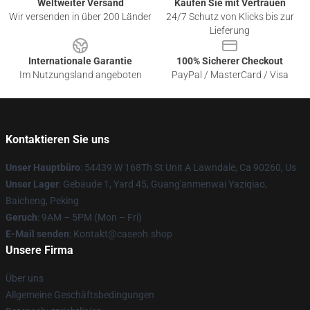
Weltweiter Versand
Kaufen Sie mit Vertrauen
Wir versenden in über 200 Länder
24/7 Schutz von Klicks bis zur
Lieferung
Internationale Garantie
100% Sicherer Checkout
Im Nutzungsland angeboten
PayPal / MasterCard / Visa
Kontaktieren Sie uns
Unser Hauptbüro
: 54439 W 168Th St Unit A Lawndale, Ca 90260, Us
Unser Lager
: Gebäude 1, Yard 45, Guang'anmenwai Yaziqiao,
Baicheng, Peking
Geruch
: 9AM – 5PM (Mon – Fri)
E-Mail senden
: Kontakt@caseoh.shop
Unsere Firma
Über uns
Allgemeine Geschäftsbedingungen