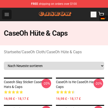
FREE
shipping on orders over $100
CaseOh Shop - Official CaseOh Merchandise Store
Open menu
CaseOh Hüte & Caps
Startseite
/
CaseOh Cloth
/
CaseOh Hüte & Caps
Caseoh Slay Sticker CaseOh
CaseOh Is He CaseOh Hats &
-20%
-20%
Hats & Caps
Caps
16,98 £ - 18,17 £
16,98 £ - 18,17 £