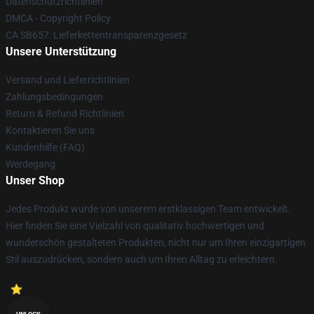
Datenschutzrichtlinien
DMCA - Copyright Policy
CA SB657: Lieferkettentransparenzgesetz
Unsere Unterstützung
Versand und Lieferrichtlinien
Zahlungsbedingungen
Return & Refund Richtlinien
Kontaktieren Sie uns
Kundenhilfe (FAQ)
Werdegang
Unser Shop
Jedes Produkt wurde von unserem erstklassigen Team entwickelt.
Hier finden Sie eine Vielzahl von qualitativ hochwertigen und
wunderschön gestalteten Produkten, nicht nur um Ihren einzigartigen
Stil auszudrücken, sondern auch um Ihren Alltag zu erleichtern.