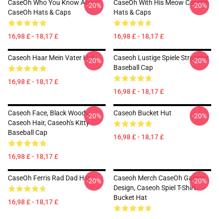
CaseOh Who You Know About
CaseOh With His Meow CaseOh
-20%
-20%
CaseOh Hats & Caps
Hats & Caps
16,98 £ - 18,17 £
16,98 £ - 18,17 £
Caseoh Haar Mein Vater Hat
Caseoh Lustige Spiele Streamer
-20%
-20%
Baseball Cap
16,98 £ - 18,17 £
16,98 £ - 18,17 £
Caseoh Face, Black Woody,
Caseoh Bucket Hut
-20%
-20%
Caseoh Hair, Caseoh's Kitty
Baseball Cap
16,98 £ - 18,17 £
16,98 £ - 18,17 £
CaseOh Ferris Rad Dad Hat
Caseoh Merch CaseOh Games
-20%
-20%
Design, Caseoh Spiel T-Shirt
Bucket Hat
16,98 £ - 18,17 £