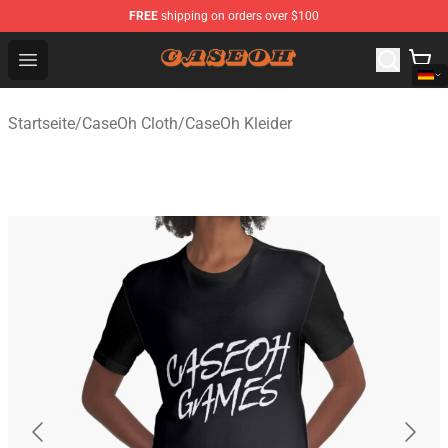
FREE
shipping on orders over $100
CaseOh Shop - Official CaseOh Merchandise Store
Open menu
Startseite
/
CaseOh Cloth
/
CaseOh Kleider