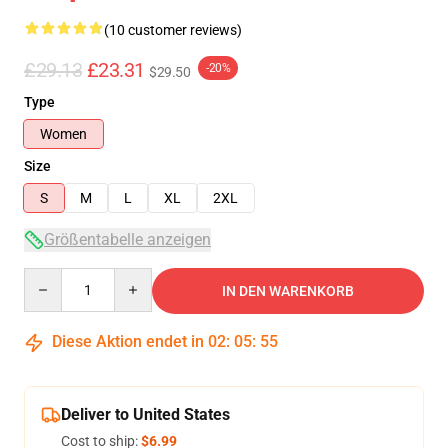
(10 customer reviews)
£29.13
£23.31
-20%
$29.50
Type
Women
Size
S
M
L
XL
2XL
Größentabelle anzeigen
Quantity
IN DEN WARENKORB
Diese Aktion endet in
02
:
05
:
54
Deliver to United States
Cost to ship:
$6.99