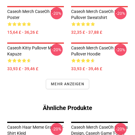
Caseoh Merch CaseOh Spiele
Caseoh Merch CaseOh Spiele
-20%
-20%
Poster
Pullover Sweatshirt
15,64 £ - 36,26 £
32,35 £ - 37,88 £
Caseoh Kitty Pullover Mit
Caseoh Merch CaseOh Spiele
-20%
-20%
Kapuze
Pullover Hoodie
33,93 £ - 39,46 £
33,93 £ - 39,46 £
MEHR ANZEIGEN
Ähnliche Produkte
Caseoh Haar Meme Graphic T-
Caseoh Merch CaseOh Games
-20%
-20%
Shirt Kleid
Design, Caseoh Game T-Shirt