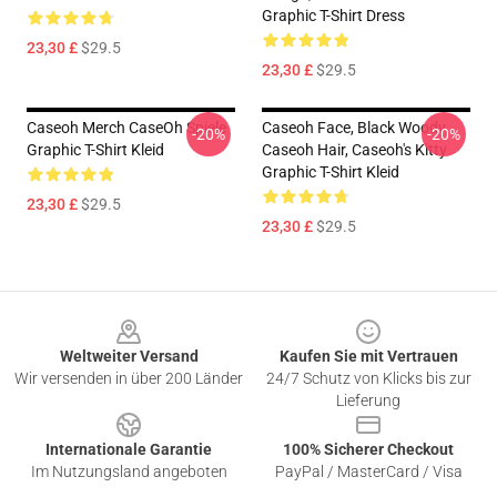
Graphic T-Shirt Dress
23,30 £
$29.5
23,30 £
$29.5
Caseoh Merch CaseOh Spiele
Caseoh Face, Black Woody,
-20%
-20%
Graphic T-Shirt Kleid
Caseoh Hair, Caseoh's Kitty
Graphic T-Shirt Kleid
23,30 £
$29.5
23,30 £
$29.5
Footer
Weltweiter Versand
Kaufen Sie mit Vertrauen
Wir versenden in über 200 Länder
24/7 Schutz von Klicks bis zur
Lieferung
Internationale Garantie
100% Sicherer Checkout
Im Nutzungsland angeboten
PayPal / MasterCard / Visa