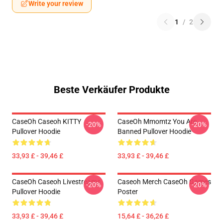
Write your review
1
/
2
Beste Verkäufer Produkte
CaseOh Caseoh KITTY
CaseOh Mmomtz You Are
-20%
-20%
Pullover Hoodie
Banned Pullover Hoodie
33,93 £ - 39,46 £
33,93 £ - 39,46 £
CaseOh Caseoh Livestreams
Caseoh Merch CaseOh Games
-20%
-20%
Pullover Hoodie
Poster
33,93 £ - 39,46 £
15,64 £ - 36,26 £