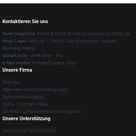
Kontaktieren Sie uns
Unser Hauptbüro
: 54439 W 168Th St Unit A Lawndale, Ca 90260, Us
Unser Lager
: Gebäude 1, Yard 45, Guang'anmenwai Yaziqiao,
Baicheng, Peking
Geruch
: 9AM – 5PM (Mon – Fri)
E-Mail senden
: Kontakt@caseoh.shop
Unsere Firma
Über uns
Allgemeine Geschäftsbedingungen
Datenschutzrichtlinien
DMCA - Copyright Policy
CA SB657: Lieferkettentransparenzgesetz
Unsere Unterstützung
Versand und Lieferrichtlinien