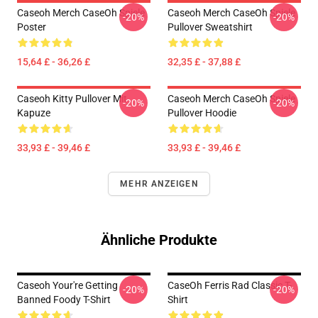
Caseoh Merch CaseOh Spiele
Caseoh Merch CaseOh Spiele
-20%
-20%
Poster
Pullover Sweatshirt
15,64 £ - 36,26 £
32,35 £ - 37,88 £
Caseoh Kitty Pullover Mit
Caseoh Merch CaseOh Spiele
-20%
-20%
Kapuze
Pullover Hoodie
33,93 £ - 39,46 £
33,93 £ - 39,46 £
MEHR ANZEIGEN
Ähnliche Produkte
Caseoh Your're Getting
CaseOh Ferris Rad Classic T-
-20%
-20%
Banned Foody T-Shirt
Shirt