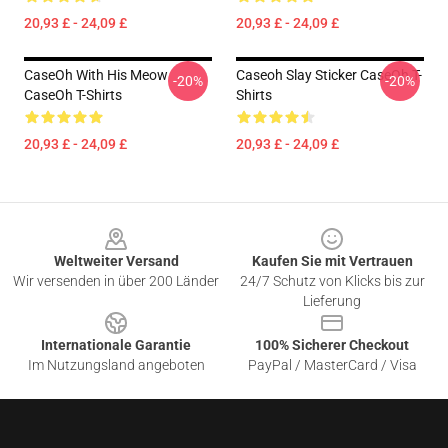
20,93 £ - 24,09 £
20,93 £ - 24,09 £
CaseOh With His Meow
Caseoh Slay Sticker CaseOh T-
-20%
-20%
CaseOh T-Shirts
Shirts
20,93 £ - 24,09 £
20,93 £ - 24,09 £
Footer
Weltweiter Versand
Kaufen Sie mit Vertrauen
Wir versenden in über 200 Länder
24/7 Schutz von Klicks bis zur
Lieferung
Internationale Garantie
100% Sicherer Checkout
Im Nutzungsland angeboten
PayPal / MasterCard / Visa