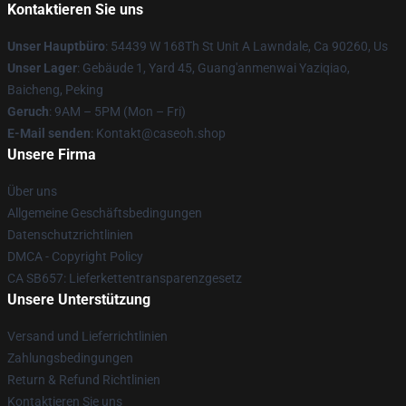
Kontaktieren Sie uns
Unser Hauptbüro
: 54439 W 168Th St Unit A Lawndale, Ca 90260, Us
Unser Lager
: Gebäude 1, Yard 45, Guang'anmenwai Yaziqiao,
Baicheng, Peking
Geruch
: 9AM – 5PM (Mon – Fri)
E-Mail senden
: Kontakt@caseoh.shop
Unsere Firma
Über uns
Allgemeine Geschäftsbedingungen
Datenschutzrichtlinien
DMCA - Copyright Policy
CA SB657: Lieferkettentransparenzgesetz
Unsere Unterstützung
Versand und Lieferrichtlinien
Zahlungsbedingungen
Return & Refund Richtlinien
Kontaktieren Sie uns