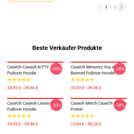
1
/
2
Beste Verkäufer Produkte
CaseOh Caseoh KITTY
CaseOh Mmomtz You Are
-20%
-20%
Pullover Hoodie
Banned Pullover Hoodie
33,93 £ - 39,46 £
33,93 £ - 39,46 £
CaseOh Caseoh Livestreams
Caseoh Merch CaseOh Games
-20%
-20%
Pullover Hoodie
Poster
33,93 £ - 39,46 £
15,64 £ - 36,26 £