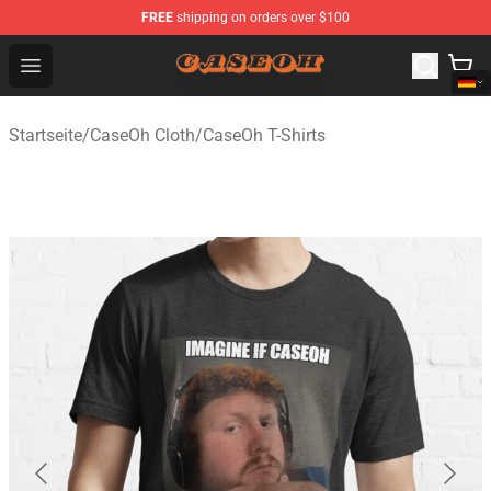
FREE
shipping on orders over $100
CaseOh Shop - Official CaseOh Merchandise Store
Open menu
Startseite
/
CaseOh Cloth
/
CaseOh T-Shirts