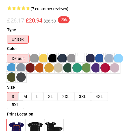
(7 customer reviews)
£26.17
£20.94
-20%
$26.50
Type
Unisex
Color
Default
Size
S
M
L
XL
2XL
3XL
4XL
5XL
Print Location