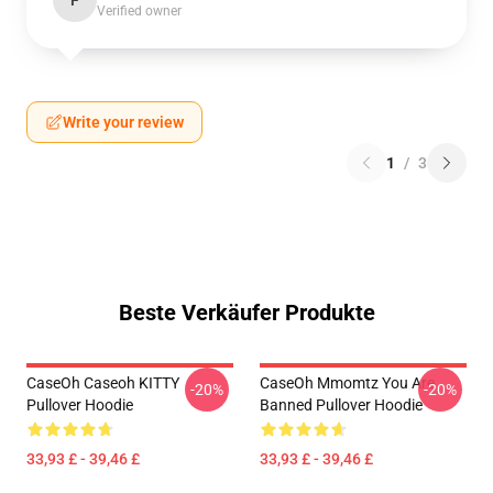
F
Verified owner
Write your review
1
/
3
Beste Verkäufer Produkte
CaseOh Caseoh KITTY
CaseOh Mmomtz You Are
-20%
-20%
Pullover Hoodie
Banned Pullover Hoodie
33,93 £ - 39,46 £
33,93 £ - 39,46 £