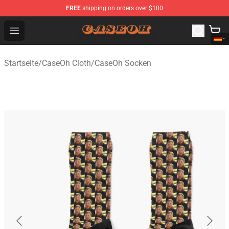
FREE
shipping on orders over $100
CaseOh Shop - Official CaseOh Merchandise Store
Open menu
Startseite
/
CaseOh Cloth
/
CaseOh Socken