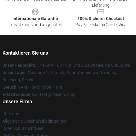
Lieferung
Internationale Garantie
100% Sicherer Checkout
Im Nutzungsland angeboten
PayPal / MasterCard / Visa
Kontaktieren Sie uns
Unser Hauptbüro
: 54439 W 168Th St Unit A Lawndale, Ca 90260, Us
Unser Lager
: Gebäude 1, Yard 45, Guang'anmenwai Yaziqiao,
Baicheng, Peking
Geruch
: 9AM – 5PM (Mon – Fri)
E-Mail senden
: Kontakt@caseoh.shop
Unsere Firma
Über uns
Allgemeine Geschäftsbedingungen
Datenschutzrichtlinien
DMCA - Copyright Policy