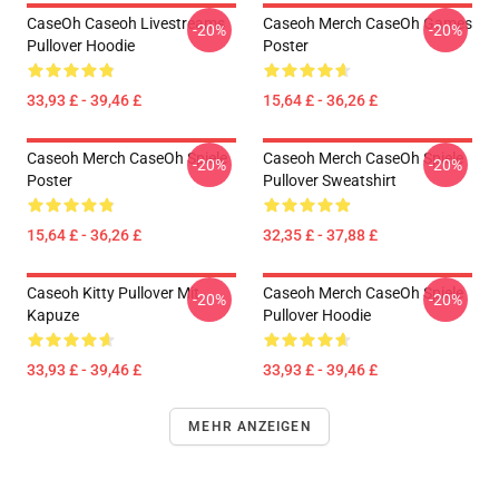
CaseOh Caseoh Livestreams
Caseoh Merch CaseOh Games
-20%
-20%
Pullover Hoodie
Poster
33,93 £ - 39,46 £
15,64 £ - 36,26 £
Caseoh Merch CaseOh Spiele
Caseoh Merch CaseOh Spiele
-20%
-20%
Poster
Pullover Sweatshirt
15,64 £ - 36,26 £
32,35 £ - 37,88 £
Caseoh Kitty Pullover Mit
Caseoh Merch CaseOh Spiele
-20%
-20%
Kapuze
Pullover Hoodie
33,93 £ - 39,46 £
33,93 £ - 39,46 £
MEHR ANZEIGEN