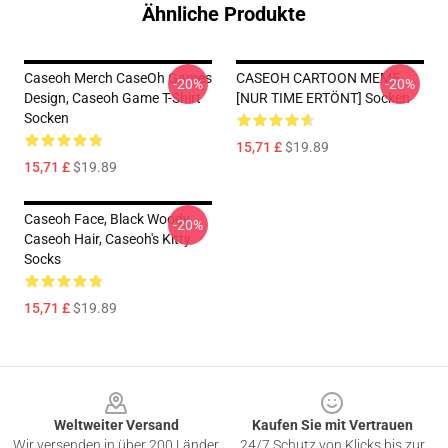
Ähnliche Produkte
Caseoh Merch CaseOh Games
CASEOH CARTOON MEME
-20%
-20%
Design, Caseoh Game T-Shirt
[NUR TIME ERTÖNT] Socken
Socken
15,71 £
$19.89
15,71 £
$19.89
Caseoh Face, Black Woody,
-20%
Caseoh Hair, Caseoh's Kitty
Socks
15,71 £
$19.89
Footer
Weltweiter Versand
Kaufen Sie mit Vertrauen
Wir versenden in über 200 Länder
24/7 Schutz von Klicks bis zur