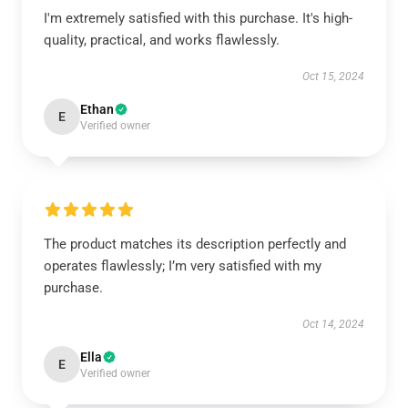
I'm extremely satisfied with this purchase. It's high-
quality, practical, and works flawlessly.
Oct 15, 2024
Ethan
E
Verified owner
The product matches its description perfectly and
operates flawlessly; I’m very satisfied with my
purchase.
Oct 14, 2024
Ella
E
Verified owner