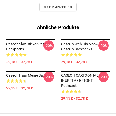
MEHR ANZEIGEN
Ähnliche Produkte
Caseoh Slay Sticker CaseOh
CaseOh With His Meow
-20%
-20%
Backpacks
CaseOh Backpacks
29,15 £ - 32,78 £
29,15 £ - 32,78 £
Caseoh Haar Meme Backpack
CASEOH CARTOON MEME
-20%
-20%
[NUR TIME ERTÖNT]
Rucksack
29,15 £ - 32,78 £
29,15 £ - 32,78 £