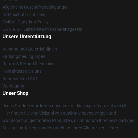
Allgemeine Geschäftsbedingungen
Datenschutzrichtlinien
DMCA - Copyright Policy
CA SB657: Lieferkettentransparenzgesetz
Unsere Unterstützung
Versand und Lieferrichtlinien
Zahlungsbedingungen
Return & Refund Richtlinien
Kontaktieren Sie uns
Kundenhilfe (FAQ)
Werdegang
Unser Shop
Jedes Produkt wurde von unserem erstklassigen Team entwickelt.
Hier finden Sie eine Vielzahl von qualitativ hochwertigen und
wunderschön gestalteten Produkten, nicht nur um Ihren einzigartigen
Stil auszudrücken, sondern auch um Ihren Alltag zu erleichtern.