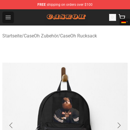
FREE
shipping on orders over $100
CaseOh Shop - Official CaseOh Merchandise Store
Open menu
Startseite
/
CaseOh Zubehör
/
CaseOh Rucksack