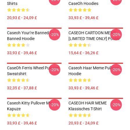
Shirts
CaseOh Hoodies
20,93 £ - 24,09 £
33,93 £ - 39,46 £
Caseoh Your're Banned Ur
CASEOH CARTOON MEME
-20%
-20%
Banned Hoodie
[LIMITED TIME ONLY] Poster
33,93 £ - 39,46 £
15,64 £ - 36,26 £
CaseOh Ferris Wheel Pullover
Caseoh Haar Meme Pullover
-20%
-20%
Sweatshirt
Hoodie
32,35 £ - 37,88 £
33,93 £ - 39,46 £
Caseoh Kitty Pullover Mit
CASEOH HAIR MEME
-20%
-20%
Kapuze
Klassisches T-Shirt
33,93 £ - 39,46 £
20,93 £ - 24,09 £