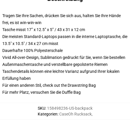
Tragen Sie Ihre Sachen, drücken Sie sich aus, halten Sie Ihre Hände
frei, es ist win-win-win
Tasche misst 17” x 12.5” x 5” / 43 x 31 x 12 cm
Die meisten Standard-Laptops passen in die interne Laptoptasche, die
13.5" x 10.5" / 34 x 27 cm misst
Dauerhafte 100% Polyesterschale
Vivid All-over-Design, Sublimation gedruckt für Sie, wenn Sie bestellen
Außenmaschentasche und verstellbare gepolsterte Riemen
Taschendetails können eine leichte Varianz aufgrund Ihrer lokalen
Erfüllung haben
Für einen anderen Stil, check out the Drawstring Bag
Für mehr Platz, versuchen Sie die Duffle Bag
SKU
:
158498236-US-backpack
Kategorien
:
CaseOh Rucksack
,