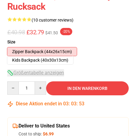
Rucksack
(10 customer reviews)
£40.98
£32.79
-20%
$41.50
Size
Zipper Backpack (44x26x15cm)
Kids Backpack (40x30x13cm)
Größentabelle anzeigen
Quantity
IN DEN WARENKORB
Diese Aktion endet in
03
:
03
:
53
Deliver to United States
Cost to ship:
$6.99