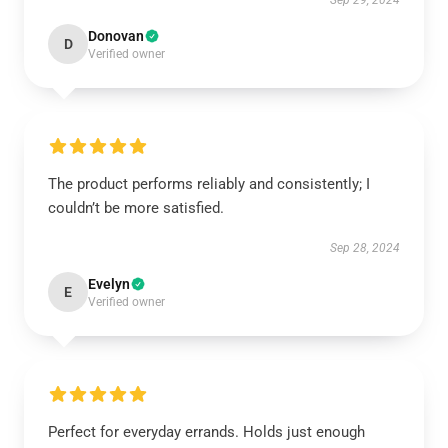
Sep 29, 2024
Donovan
D
Verified owner
The product performs reliably and consistently; I
couldn’t be more satisfied.
Sep 28, 2024
Evelyn
E
Verified owner
Perfect for everyday errands. Holds just enough