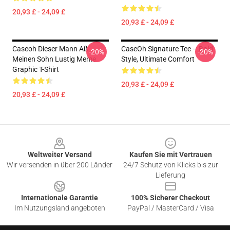
20,93 £ - 24,09 £
20,93 £ - 24,09 £
Caseoh Dieser Mann Aß
CaseOh Signature Tee – Bold
-20%
-20%
Meinen Sohn Lustig Meme
Style, Ultimate Comfort
Graphic T-Shirt
20,93 £ - 24,09 £
20,93 £ - 24,09 £
Footer
Weltweiter Versand
Kaufen Sie mit Vertrauen
Wir versenden in über 200 Länder
24/7 Schutz von Klicks bis zur
Lieferung
Internationale Garantie
100% Sicherer Checkout
Im Nutzungsland angeboten
PayPal / MasterCard / Visa