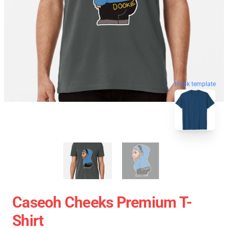
blank template
Caseoh Cheeks Premium T-
Shirt