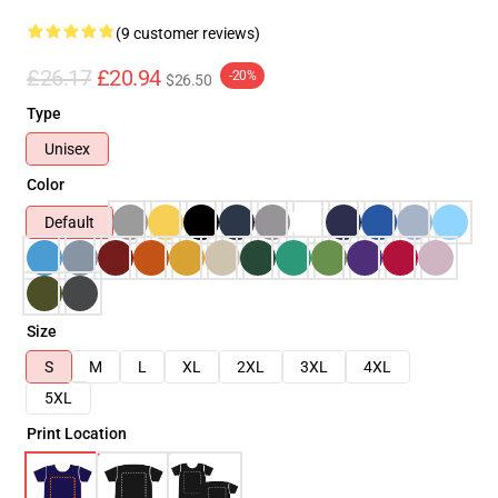
(9 customer reviews)
£26.17
£20.94
-20%
$26.50
Type
Unisex
Color
Default
Size
S
M
L
XL
2XL
3XL
4XL
5XL
Print Location