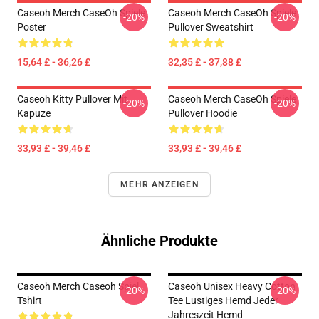
Caseoh Merch CaseOh Spiele
Caseoh Merch CaseOh Spiele
-20%
-20%
Poster
Pullover Sweatshirt
15,64 £ - 36,26 £
32,35 £ - 37,88 £
Caseoh Kitty Pullover Mit
Caseoh Merch CaseOh Spiele
-20%
-20%
Kapuze
Pullover Hoodie
33,93 £ - 39,46 £
33,93 £ - 39,46 £
MEHR ANZEIGEN
Ähnliche Produkte
Caseoh Merch Caseoh Spiel
Caseoh Unisex Heavy Cotton
-20%
-20%
Tshirt
Tee Lustiges Hemd Jeder
Jahreszeit Hemd