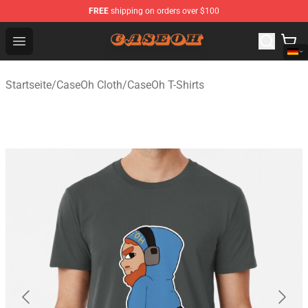
FREE
shipping on orders over $100
CaseOh Shop - Official CaseOh Merchandise Store
Open menu
Startseite
/
CaseOh Cloth
/
CaseOh T-Shirts