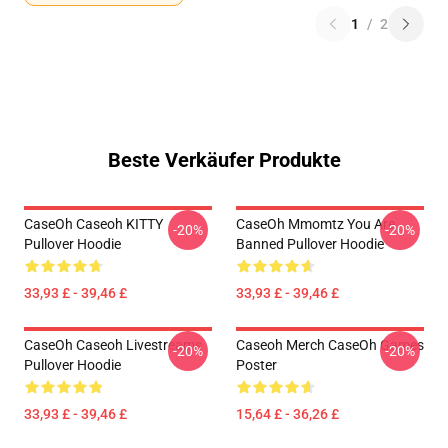
1
/
2
Beste Verkäufer Produkte
CaseOh Caseoh KITTY
CaseOh Mmomtz You Are
-20%
-20%
Pullover Hoodie
Banned Pullover Hoodie
33,93 £ - 39,46 £
33,93 £ - 39,46 £
CaseOh Caseoh Livestreams
Caseoh Merch CaseOh Games
-20%
-20%
Pullover Hoodie
Poster
33,93 £ - 39,46 £
15,64 £ - 36,26 £