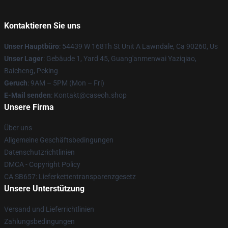
Kontaktieren Sie uns
Unser Hauptbüro
: 54439 W 168Th St Unit A Lawndale, Ca 90260, Us
Unser Lager
: Gebäude 1, Yard 45, Guang'anmenwai Yaziqiao,
Baicheng, Peking
Geruch
: 9AM – 5PM (Mon – Fri)
E-Mail senden
: Kontakt@caseoh.shop
Unsere Firma
Über uns
Allgemeine Geschäftsbedingungen
Datenschutzrichtlinien
DMCA - Copyright Policy
CA SB657: Lieferkettentransparenzgesetz
Unsere Unterstützung
Versand und Lieferrichtlinien
Zahlungsbedingungen