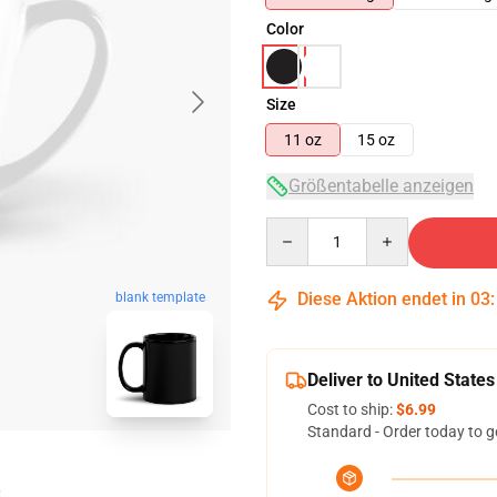
Color
Size
11 oz
15 oz
Größentabelle anzeigen
Quantity
Diese Aktion endet in
03
blank template
Deliver to United States
Cost to ship:
$6.99
Standard - Order today to g