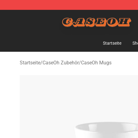
CaseOh Shop - Official CaseOh Merchandise Store
Startseite
Sh
Startseite
/
CaseOh Zubehör
/
CaseOh Mugs