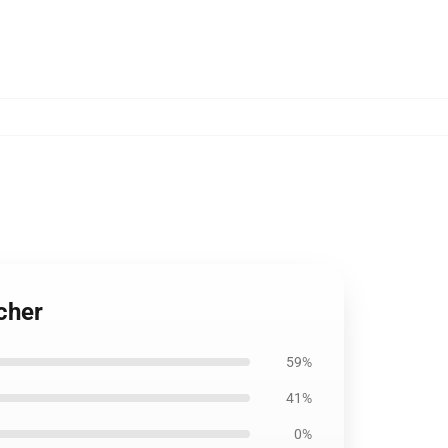
cher
59%
41%
0%