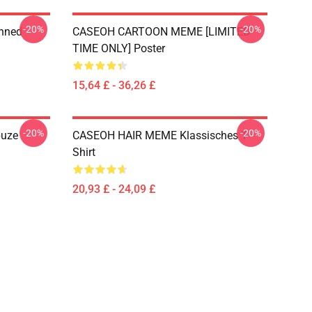
-20%
-20%
anned
CASEOH CARTOON MEME [LIMITED
TIME ONLY] Poster
15,64 £ - 36,26 £
-20%
-20%
puze
CASEOH HAIR MEME Klassisches T-
Shirt
20,93 £ - 24,09 £