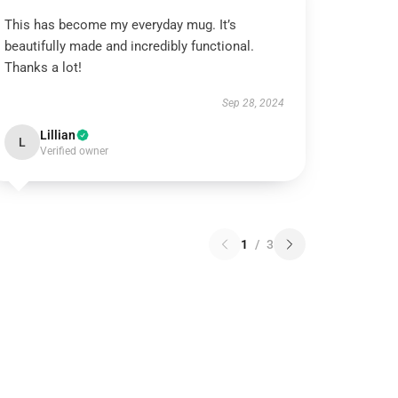
This has become my everyday mug. It’s
beautifully made and incredibly functional.
Thanks a lot!
Sep 28, 2024
Lillian
L
Verified owner
1
/
3