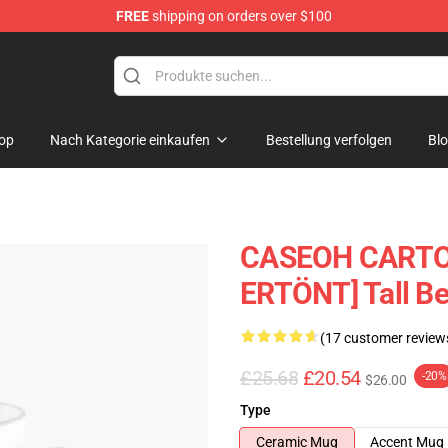
FREE
shipping on orders over $100
op
Nach Kategorie einkaufen
Bestellung verfolgen
Bl
CASEOH CARTO
ERTÖNT] Tall B
(17 customer review
£25.68
£20.54
-20%
$26.00
Type
Ceramic Mug
Accent Mug