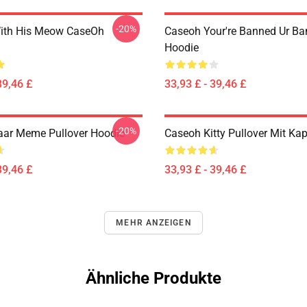
-20%
ith His Meow CaseOh
Caseoh Your're Banned Ur B
Hoodie
39,46 £
33,93 £ - 39,46 £
-20%
ar Meme Pullover Hoodie
Caseoh Kitty Pullover Mit Ka
39,46 £
33,93 £ - 39,46 £
MEHR ANZEIGEN
Ähnliche Produkte