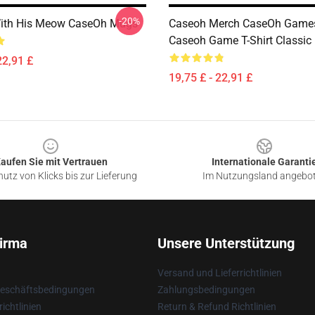
-20%
ith His Meow CaseOh Mugs
Caseoh Merch CaseOh Games
Caseoh Game T-Shirt Classic
22,91 £
19,75 £ - 22,91 £
aufen Sie mit Vertrauen
Internationale Garanti
utz von Klicks bis zur Lieferung
Im Nutzungsland angebo
irma
Unsere Unterstützung
Versand und Lieferrichtlinien
Geschäftsbedingungen
Zahlungsbedingungen
ichtlinien
Return & Refund Richtlinien