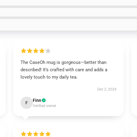
The CaseOh mug is gorgeous—better than
described! It’s crafted with care and adds a
lovely touch to my daily tea.
Dec 2, 2024
Finn
F
Verified owner