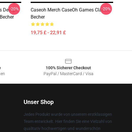
-20%
-20%
 Design,
Caseoh Merch CaseOh Games Classic
 Becher
Becher
19,75 £ - 22,91 £
e
100% Sicherer Checkout
ten
PayPal / MasterCard / Visa
Unser Shop
Jedes Produkt wurde von unserem erstklassigen
Team entwickelt. Hier finden Sie eine Vielzahl von
qualitativ hochwertigen und wunderschön