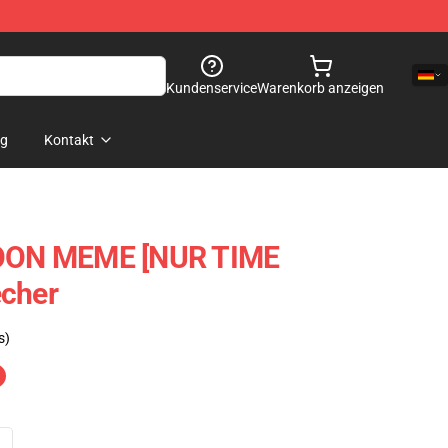
Kundenservice
Warenkorb anzeigen
og
Kontakt
ON MEME [NUR TIME
echer
s)