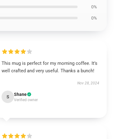
0%
0%
This mug is perfect for my morning coffee. It’s
well crafted and very useful. Thanks a bunch!
Nov 28, 2024
Shane
S
Verified owner