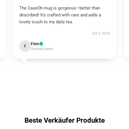
The CaseOh mug is gorgeous—better than
described! It’s crafted with care and adds a
lovely touch to my daily tea.
Oct 5, 2024
Finn
F
Verified owner
Beste Verkäufer Produkte