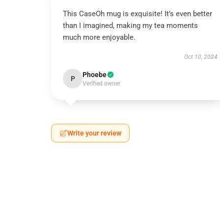
This CaseOh mug is exquisite! It’s even better
than I imagined, making my tea moments
much more enjoyable.
Oct 10, 2024
Phoebe
P
Verified owner
Write your review