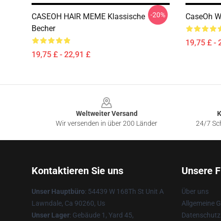
-20%
CASEOH HAIR MEME Klassische
CaseOh W
Becher
19,75 £ - 
19,75 £ - 22,91 £
Footer
Weltweiter Versand
K
Wir versenden in über 200 Länder
24/7 Sch
Kontaktieren Sie uns
Unsere F
Unser Hauptbüro
: 54439 W 168Th St Unit A
Über uns
Lawndale, Ca 90260, Us
Allgemeine 
Unser Lager
: Gebäude 1, Yard 45,
Datenschutzr