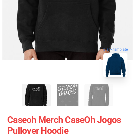
blank template
Caseoh Merch CaseOh Jogos
Pullover Hoodie