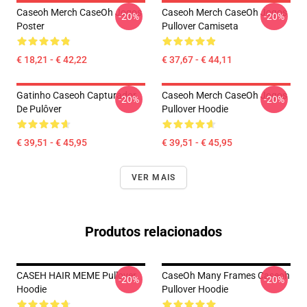
Caseoh Merch CaseOh Jogos
Caseoh Merch CaseOh Jogos
-20%
-20%
Poster
Pullover Camiseta
€ 18,21 - € 42,22
€ 37,67 - € 44,11
Gatinho Caseoh Capturador
Caseoh Merch CaseOh Jogos
-20%
-20%
De Pulôver
Pullover Hoodie
€ 39,51 - € 45,95
€ 39,51 - € 45,95
VER MAIS
Produtos relacionados
CASEH HAIR MEME Pullover
CaseOh Many Frames Caseoh
-20%
-20%
Hoodie
Pullover Hoodie