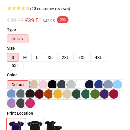
(13 customer reviews)
€49.39
€39.51
-20%
$42.95
Type
Unisex
Size
S
M
L
XL
2XL
3XL
4XL
5XL
Color
Default
Print Location