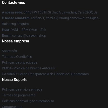
Contacte-nos
A nossa sede
: 54439 W 168Th St Unit A Lawndale, Ca 90260, Us
O nosso armazém
: Edifício 1, Yard 45, Guang'anmenwai Yaziqiao,
Baicheng, Pequim
Hour
: 9AM – 5PM (Mon – Fri)
Email
: contact@caseoh.shop
Nossa empresa
Sobre nós
Termos e Condições
Políticas de privacidade
DMCA - Política de Direitos Autorais
CA SB657: Lei de Transparência de Cadeia de Suprimentos
Nosso Suporte
Políticas de envio e entrega
Termos de pagamento
Políticas de devolução e reembolso
Contacte-nos