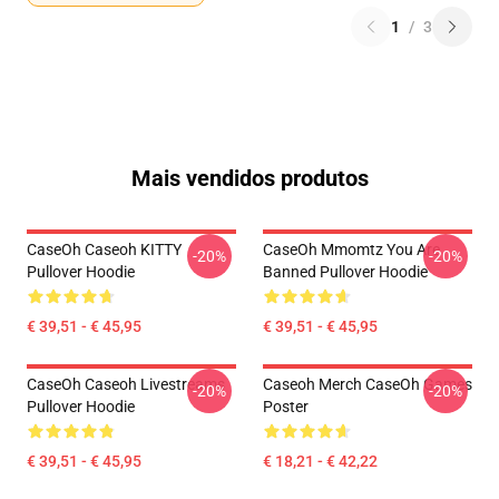
1
/
3
Mais vendidos produtos
CaseOh Caseoh KITTY
CaseOh Mmomtz You Are
-20%
-20%
Pullover Hoodie
Banned Pullover Hoodie
€ 39,51 - € 45,95
€ 39,51 - € 45,95
CaseOh Caseoh Livestreams
Caseoh Merch CaseOh Games
-20%
-20%
Pullover Hoodie
Poster
€ 39,51 - € 45,95
€ 18,21 - € 42,22