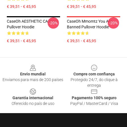
€ 39,51 - € 45,95
€ 39,51 - € 45,95
CaseOh AESTHETIC CASEOH
CaseOh Mmomtz You Are
-20%
-20%
Pullover Hoodie
Banned Pullover Hoodie
€ 39,51 - € 45,95
€ 39,51 - € 45,95
Footer
Envio mundial
Compre com confiança
Enviamos para mais de 200 países
Protegido 24/7, do clique à
entrega
Garantia internacional
Pagamento 100% seguro
Oferecido no país de uso
PayPal / MasterCard / Visa