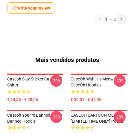
Write your review
1
/
2
Mais vendidos produtos
Caseoh Slay Sticker CaseOh T-
CaseOh With His Meow
-20%
-20%
Shirts
CaseOh Hoodies
€ 24,38 - € 28,06
€ 39,51 - € 45,95
Caseoh Your're Banned Ur
CASEOH CARTOON MEME
-20%
-20%
Banned Hoodie
[LIMITED TIME ONLY] Poster