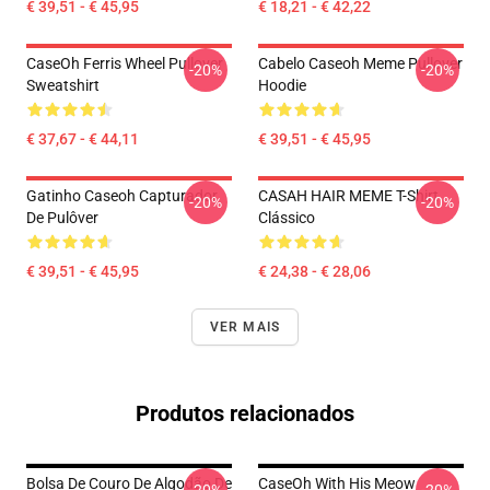
€ 39,51 - € 45,95
€ 18,21 - € 42,22
CaseOh Ferris Wheel Pullover
Cabelo Caseoh Meme Pullover
-20%
-20%
Sweatshirt
Hoodie
€ 37,67 - € 44,11
€ 39,51 - € 45,95
Gatinho Caseoh Capturador
CASAH HAIR MEME T-Shirt
-20%
-20%
De Pulôver
Clássico
€ 39,51 - € 45,95
€ 24,38 - € 28,06
VER MAIS
Produtos relacionados
Bolsa De Couro De Algodão De
CaseOh With His Meow