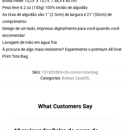
Bolsa mede 15,25" x 15,75" / 38,5 x 40 cm
Peso leve 4.2 oz (145g) 100% tecido de algodão
As tiras de algodão são 1" (2.5cm) de largura e 21" (53cm) de
comprimento
Design de um lado, impresso digitalmente para você quando você
encomendar
Lavagem de mão em água fria
À procura de algo mais resistente? Experimente o premium All Over
Print Tote Bag
SKU
:
157433509-US-cotton-tote-bag
Categorias
:
Bolsas CaseOh
,
What Customers Say