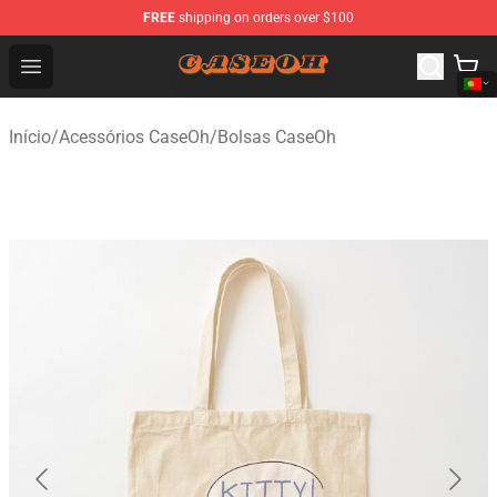
FREE
shipping on orders over $100
CaseOh Shop - Official CaseOh Merchandise Store
Open menu
Início
/
Acessórios CaseOh
/
Bolsas CaseOh