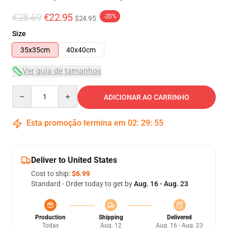
€28.69
€22.95
-20%
$24.95
Size
35x35cm
40x40cm
Ver guia de tamanhos
Quantity
ADICIONAR AO CARRINHO
Esta promoção termina em
02
:
29
:
54
Deliver to United States
Cost to ship:
$6.99
Standard - Order today to get by
Aug. 16 - Aug. 23
Production
Shipping
Delivered
Today
Aug. 12
Aug. 16 - Aug. 23