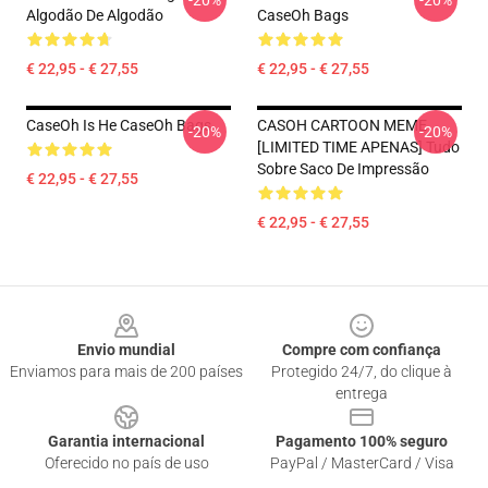
-20%
-20%
Algodão De Algodão
CaseOh Bags
€ 22,95 - € 27,55
€ 22,95 - € 27,55
CaseOh Is He CaseOh Bags
CASOH CARTOON MEME
-20%
-20%
[LIMITED TIME APENAS] Tudo
Sobre Saco De Impressão
€ 22,95 - € 27,55
€ 22,95 - € 27,55
Footer
Envio mundial
Compre com confiança
Enviamos para mais de 200 países
Protegido 24/7, do clique à
entrega
Garantia internacional
Pagamento 100% seguro
Oferecido no país de uso
PayPal / MasterCard / Visa