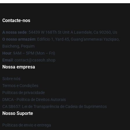
Contacte-nos
A nossa sede
: 54439 W 168Th St Unit A Lawndale, Ca 90260, Us
O nosso armazém
: Edifício 1, Yard 45, Guang'anmenwai Yaziqiao,
Baicheng, Pequim
Hour
: 9AM – 5PM (Mon – Fri)
Email
: contact@caseoh.shop
Nossa empresa
Sobre nós
Termos e Condições
Políticas de privacidade
DMCA - Política de Direitos Autorais
CA SB657: Lei de Transparência de Cadeia de Suprimentos
Nosso Suporte
Políticas de envio e entrega