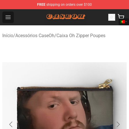
FREE
shipping on orders over $100
CaseOh Shop - Official CaseOh Merchandise Store
Open menu
Início
/
Acessórios CaseOh
/
Caixa Oh Zipper Poupes