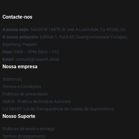
Contacte-nos
A nossa sede
: 54439 W 168Th St Unit A Lawndale, Ca 90260, Us
O nosso armazém
: Edifício 1, Yard 45, Guang'anmenwai Yaziqiao,
Baicheng, Pequim
Hour
: 9AM – 5PM (Mon – Fri)
Email
: contact@caseoh.shop
Nossa empresa
Sobre nós
Termos e Condições
Políticas de privacidade
DMCA - Política de Direitos Autorais
CA SB657: Lei de Transparência de Cadeia de Suprimentos
Nosso Suporte
Políticas de envio e entrega
Termos de pagamento