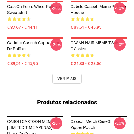
CaseOh Ferris Wheel Pullover
Cabelo Caseoh Meme Pullover
-20%
-20%
Sweatshirt
Hoodie
€ 37,67 - € 44,11
€ 39,51 - € 45,95
Gatinho Caseoh Capturador
CASAH HAIR MEME T-Shirt
-20%
-20%
De Pulôver
Clássico
€ 39,51 - € 45,95
€ 24,38 - € 28,06
VER MAIS
Produtos relacionados
CASOH CARTOON MEME
Caseoh Merch CaseOh Jogos
-20%
-20%
[LIMITED TIME APENAS]
Zipper Pouch
Bolsa De Couro