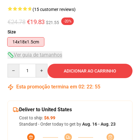
(15 customer reviews)
€24.78
€19.83
-20%
$21.55
Size
14x18x1.5cm
Ver guia de tamanhos
Quantity
ADICIONAR AO CARRINHO
Esta promoção termina em
02
:
22
:
54
Deliver to United States
Cost to ship:
$6.99
Standard - Order today to get by
Aug. 16 - Aug. 23