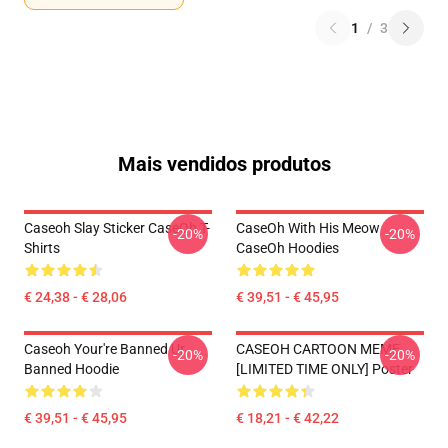
1
/
3
Mais vendidos produtos
Caseoh Slay Sticker CaseOh T-
CaseOh With His Meow
-20%
-20%
Shirts
CaseOh Hoodies
€ 24,38 - € 28,06
€ 39,51 - € 45,95
Caseoh Your're Banned Ur
CASEOH CARTOON MEME
-20%
-20%
Banned Hoodie
[LIMITED TIME ONLY] Poster
€ 39,51 - € 45,95
€ 18,21 - € 42,22