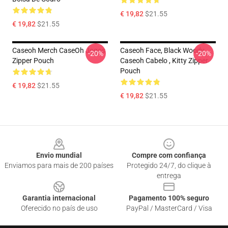
€ 19,82
$21.55
€ 19,82
$21.55
Caseoh Merch CaseOh Jogos
Caseoh Face, Black Woody ,
-20%
-20%
Zipper Pouch
Caseoh Cabelo , Kitty Zipper
Pouch
€ 19,82
$21.55
€ 19,82
$21.55
Footer
Envio mundial
Compre com confiança
Enviamos para mais de 200 países
Protegido 24/7, do clique à
entrega
Garantia internacional
Pagamento 100% seguro
Oferecido no país de uso
PayPal / MasterCard / Visa