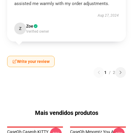
assisted me warmly with my order adjustments.
Aug 27, 2024
Zoe
Z
Verified owner
Write your review
1
/
2
Mais vendidos produtos
CaseOh Caseoh KITTY
CaseOh Mmomtz You Are