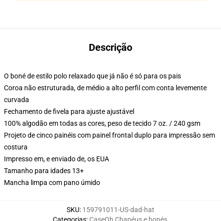
Descrição
O boné de estilo polo relaxado que já não é só para os pais
Coroa não estruturada, de médio a alto perfil com conta levemente
curvada
Fechamento de fivela para ajuste ajustável
100% algodão em todas as cores, peso de tecido 7 oz. / 240 gsm
Projeto de cinco painéis com painel frontal duplo para impressão sem
costura
Impresso em, e enviado de, os EUA
Tamanho para idades 13+
Mancha limpa com pano úmido
SKU
:
159791011-US-dad-hat
Categorias
:
CaseOh Chapéus e bonés
,