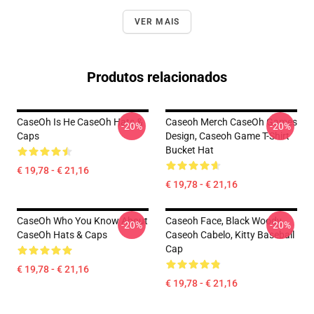
VER MAIS
Produtos relacionados
CaseOh Is He CaseOh Hats &
Caseoh Merch CaseOh Games
-20%
-20%
Caps
Design, Caseoh Game T-Shirt
Bucket Hat
€ 19,78 - € 21,16
€ 19,78 - € 21,16
CaseOh Who You Know About
Caseoh Face, Black Woody,
-20%
-20%
CaseOh Hats & Caps
Caseoh Cabelo, Kitty Baseball
Cap
€ 19,78 - € 21,16
€ 19,78 - € 21,16