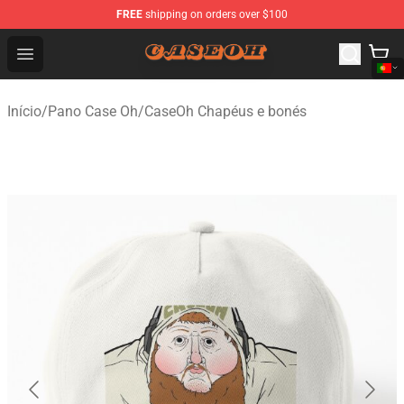
FREE
shipping on orders over $100
CaseOh Shop - Official CaseOh Merchandise Store
Open menu
Início
/
Pano Case Oh
/
CaseOh Chapéus e bonés