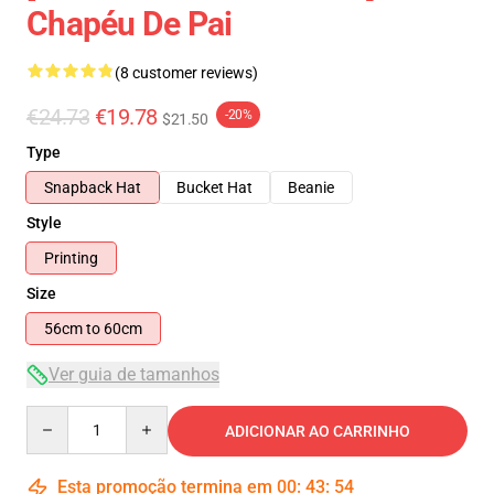
Chapéu De Pai
(8 customer reviews)
€24.73
€19.78
-20%
$21.50
Type
Snapback Hat
Bucket Hat
Beanie
Style
Printing
Size
56cm to 60cm
Ver guia de tamanhos
Quantity
ADICIONAR AO CARRINHO
Esta promoção termina em
00
:
43
:
53