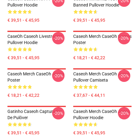
-20%
-20%
Pullover Hoodie
Banned Pullover Hoodie
€ 39,51 - € 45,95
€ 39,51 - € 45,95
CaseOh Caseoh Livestreams
Caseoh Merch CaseOh Games
-20%
-20%
Pullover Hoodie
Poster
€ 39,51 - € 45,95
€ 18,21 - € 42,22
Caseoh Merch CaseOh Jogos
Caseoh Merch CaseOh Jogos
-20%
-20%
Poster
Pullover Camiseta
€ 18,21 - € 42,22
€ 37,67 - € 44,11
Gatinho Caseoh Capturador
Caseoh Merch CaseOh Jogos
-20%
-20%
De Pulôver
Pullover Hoodie
€ 39,51 - € 45,95
€ 39,51 - € 45,95