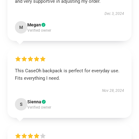
and very supportive in adjusting my order.
Dec 3, 2024
Megan
M
Verified owner
This CaseOh backpack is perfect for everyday use.
Fits everything I need.
Nov 28, 2024
Sienna
S
Verified owner