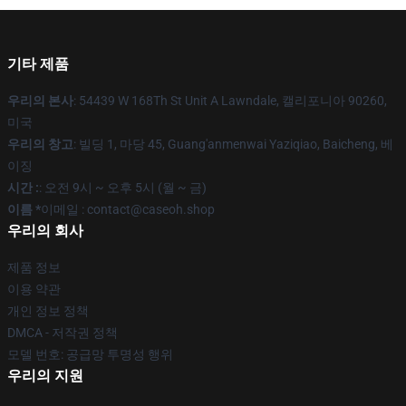
기타 제품
우리의 본사
: 54439 W 168Th St Unit A Lawndale, 캘리포니아 90260,
미국
우리의 창고
: 빌딩 1, 마당 45, Guang'anmenwai Yaziqiao, Baicheng, 베
이징
시간 :
: 오전 9시 ~ 오후 5시 (월 ~ 금)
이름 *
이메일 : contact@caseoh.shop
우리의 회사
제품 정보
이용 약관
개인 정보 정책
DMCA - 저작권 정책
모델 번호: 공급망 투명성 행위
우리의 지원