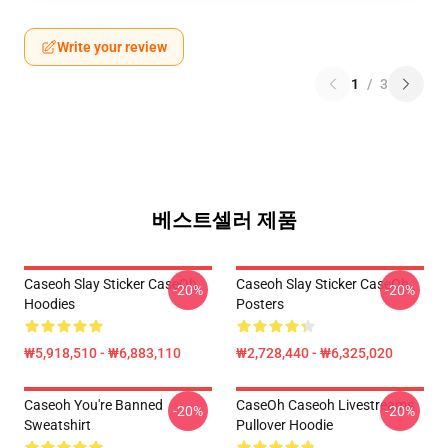
Write your review
1
/
3
베스트셀러 제품
Caseoh Slay Sticker CaseOh
Caseoh Slay Sticker CaseOh
-20%
-20%
Hoodies
Posters
₩5,918,510 - ₩6,883,110
₩2,728,440 - ₩6,325,020
Caseoh You're Banned
CaseOh Caseoh Livestreams
-20%
-20%
Sweatshirt
Pullover Hoodie