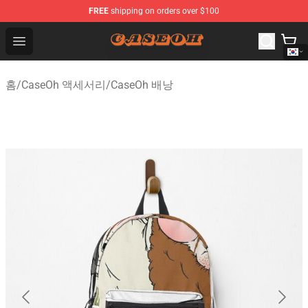
FREE
shipping on orders over $100
CaseOh Shop - Official CaseOh Merchandise Store
Open menu
홈
/
CaseOh 액세서리
/
CaseOh 배낭