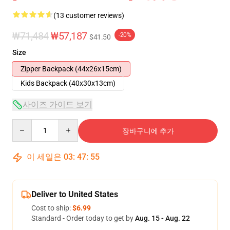
(13 customer reviews)
₩71,484
₩57,187
-20%
$41.50
Size
Zipper Backpack (44x26x15cm)
Kids Backpack (40x30x13cm)
사이즈 가이드 보기
Quantity
장바구니에 추가
이 세일은
03
:
47
:
54
Deliver to United States
Cost to ship:
$6.99
Standard - Order today to get by
Aug. 15 - Aug. 22