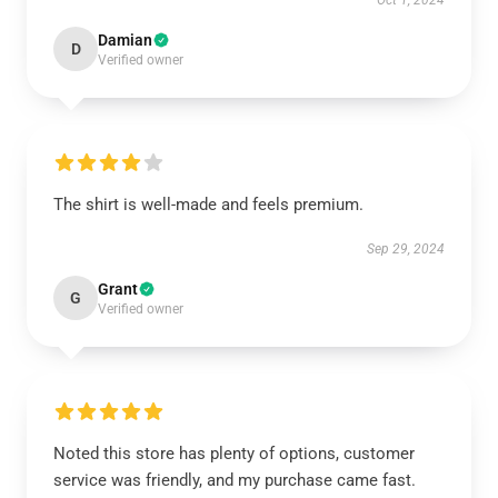
Oct 1, 2024
Damian
D
Verified owner
The shirt is well-made and feels premium.
Sep 29, 2024
Grant
G
Verified owner
Noted this store has plenty of options, customer
service was friendly, and my purchase came fast.