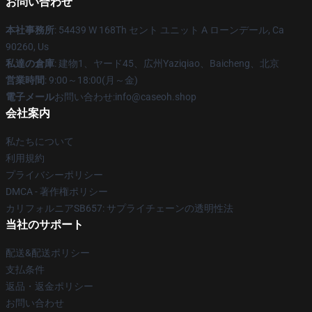
お問い合わせ
本社事務所
: 54439 W 168Th セント ユニット A ローンデール, Ca
90260, Us
私達の倉庫
: 建物1、ヤード45、広州Yaziqiao、Baicheng、北京
営業時間
: 9:00～18:00(月～金)
電子メール
お問い合わせ:info@caseoh.shop
会社案内
私たちについて
利用規約
プライバシーポリシー
DMCA - 著作権ポリシー
カリフォルニアSB657: サプライチェーンの透明性法
当社のサポート
配送&配送ポリシー
支払条件
返品・返金ポリシー
お問い合わせ