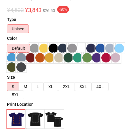
¥4,803
¥3,843
-20%
$26.50
Type
Unisex
Color
Default
Size
S
M
L
XL
2XL
3XL
4XL
5XL
Print Location