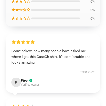
★★★☆☆
0%
★★☆☆☆
0%
★☆☆☆☆
0%
I can’t believe how many people have asked me
where I got this CaseOh shirt. It’s comfortable and
looks amazing!
Dec 8, 2024
Piper
P
Verified owner