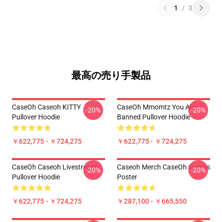
1
/
3
最高の売り手製品
CaseOh Caseoh KITTY
CaseOh Mmomtz You Are
-20%
-20%
Pullover Hoodie
Banned Pullover Hoodie
￥622,775 - ￥724,275
￥622,775 - ￥724,275
CaseOh Caseoh Livestreams
Caseoh Merch CaseOh Games
-20%
-20%
Pullover Hoodie
Poster
￥622,775 - ￥724,275
￥287,100 - ￥665,550