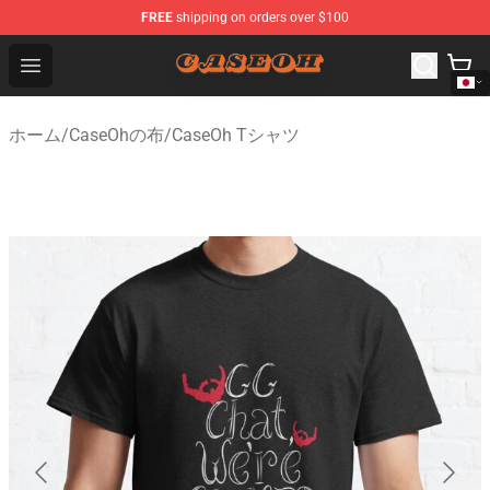
FREE
shipping on orders over $100
CaseOh Shop - Official CaseOh Merchandise Store
Open menu
ホーム
/
CaseOhの布
/
CaseOh Tシャツ