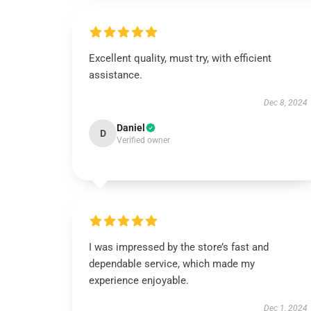
Excellent quality, must try, with efficient
assistance.
Dec 8, 2024
Daniel
D
Verified owner
I was impressed by the store’s fast and
dependable service, which made my
experience enjoyable.
Dec 1, 2024