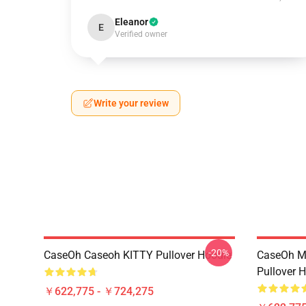
Eleanor
E
Verified owner
Write your review
-20%
CaseOh Caseoh KITTY Pullover Hoodie
CaseOh M
Pullover 
￥622,775 - ￥724,275