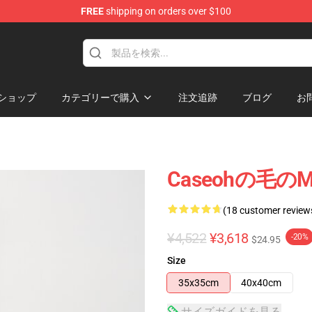
FREE
shipping on orders over $100
ショップ
カテゴリーで購入
注文追跡
ブログ
お
Caseohの毛
(18 customer review
¥4,522
¥3,618
-20%
$24.95
Size
35x35cm
40x40cm
サイズガイドを見る