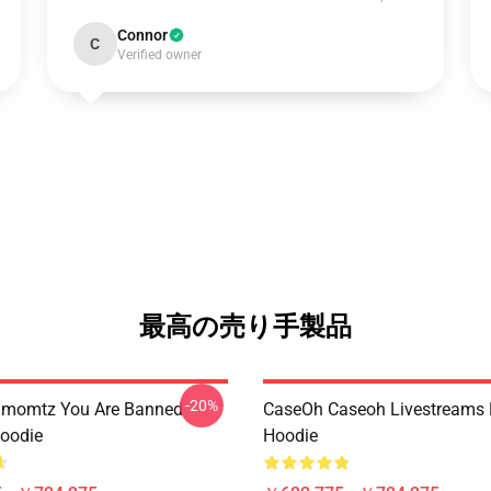
Connor
C
Verified owner
最高の売り手製品
-20%
momtz You Are Banned
CaseOh Caseoh Livestreams 
Hoodie
Hoodie