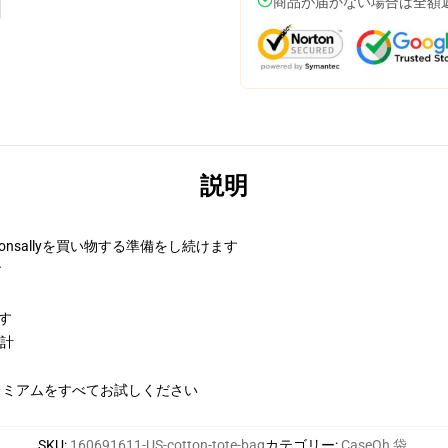
商品が届かない場合は全額
説明
sponsallyを買い物する準備をし続けます
す
です
設計
レミアムをすべてお試しください
SKU
:
160691611-US-cotton-tote-bag
カテゴリー
:
CaseOh 袋
,