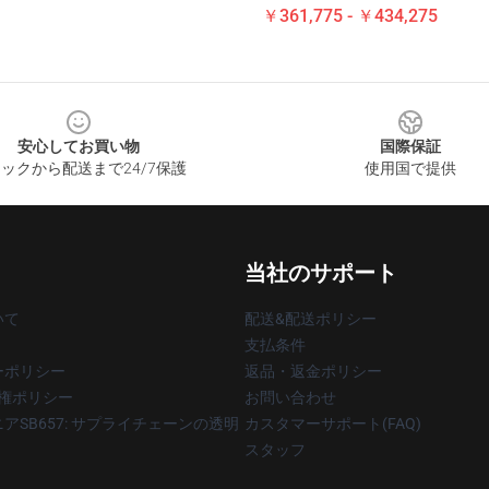
￥361,775 - ￥434,275
安心してお買い物
国際保証
ックから配送まで24/7保護
使用国で提供
当社のサポート
いて
配送&配送ポリシー
支払条件
ーポリシー
返品・返金ポリシー
著作権ポリシー
お問い合わせ
アSB657: サプライチェーンの透明
カスタマーサポート(FAQ)
スタッフ