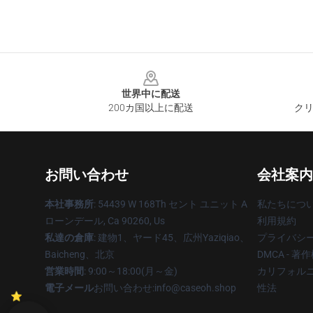
Footer
世界中に配送
200カ国以上に配送
クリ
お問い合わせ
会社案内
本社事務所
: 54439 W 168Th セント ユニット A
私たちにつ
ローンデール, Ca 90260, Us
利用規約
私達の倉庫
: 建物1、ヤード45、広州Yaziqiao、
プライバシ
Baicheng、北京
DMCA - 
営業時間
: 9:00～18:00(月～金)
カリフォルニ
電子メール
お問い合わせ:info@caseoh.shop
性法