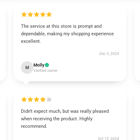
The service at this store is prompt and
dependable, making my shopping experience
excellent.
Dec 5, 2024
Molly
M
Verified owner
Didn’t expect much, but was really pleased
when receiving the product. Highly
recommend.
Oct 15, 2024