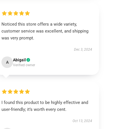
Noticed this store offers a wide variety,
customer service was excellent, and shipping
was very prompt.
Dec 3, 2024
Abigail
A
Verified owner
I found this product to be highly effective and
user-friendly; it’s worth every cent.
Oct 13, 2024