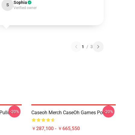
Sophia
S
Verified owner
1
/
3
-20%
-20%
Pullover
Caseoh Merch CaseOh Games Poster
￥287,100 - ￥665,550