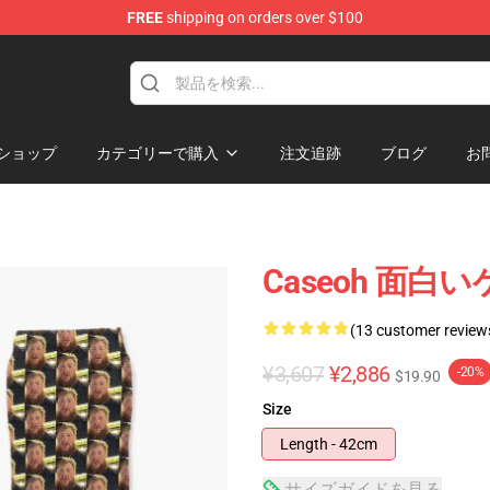
FREE
shipping on orders over $100
ショップ
カテゴリーで購入
注文追跡
ブログ
お
Caseoh 面白
(13 customer review
¥3,607
¥2,886
-20%
$19.90
Size
Length - 42cm
サイズガイドを見る