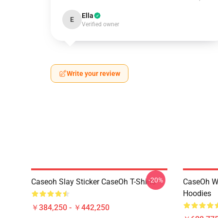
Ella
E
Verified owner
Write your review
-20%
Caseoh Slay Sticker CaseOh T-Shirts
CaseOh W
Hoodies
￥384,250 - ￥442,250