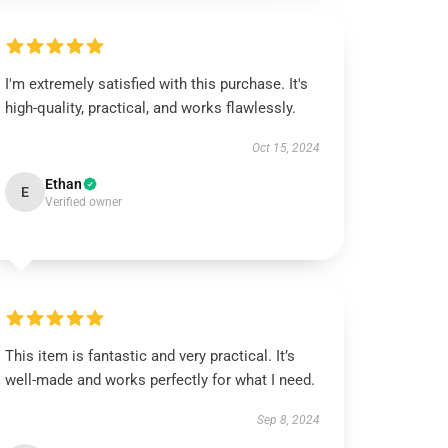
I'm extremely satisfied with this purchase. It's
high-quality, practical, and works flawlessly.
Oct 15, 2024
Ethan
E
Verified owner
This item is fantastic and very practical. It’s
well-made and works perfectly for what I need.
Sep 8, 2024