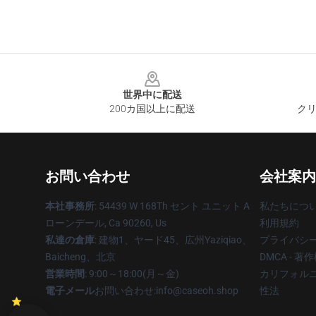
Footer
世界中に配送
200カ国以上に配送
クリ
お問い合わせ
会社案内
本社事務所
: 54439 W 168Th セント ユニット A
私たちにつ
ローンデール, Ca 90260, Us
利用規約
私達の倉庫
: 建物1、ヤード45、広州Yaziqiao、
プライバシ
Baicheng、北京
DMCA - 
営業時間
: 9:00～18:00(月～金)
カリフォルニ
電子メール
お問い合わせ:info@caseoh.shop
性法