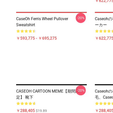
￥622,775
-20%
CaseOh Ferris Wheel Pullover
Caseo
Sweatshirt
ーカー
￥593,775 - ￥695,275
￥622,775
-20%
CASEOH CARTOON MEME【期間限
Caseoh
定】 靴下
毛、cas
￥288,405
￥288,40
$19.89