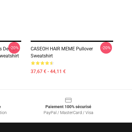
-20%
-20%
 Design ,
CASEOH HAIR MEME Pullover
weatshirt
Sweatshirt
37,67 € - 44,11 €
e
Paiement 100% sécurisé
tion
PayPal / MasterCard / Visa