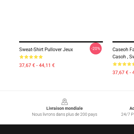
-20%
Sweat-Shirt Pullover Jeux
Caseoh Fac
Casoh , S
37,67 € - 44,11 €
37,67 € - 
Footer
Livraison mondiale
Ac
Nous livrons dans plus de 200 pays
24/7 Pr