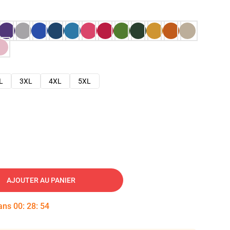
L
3XL
4XL
5XL
AJOUTER AU PANIER
dans
00
:
28
:
53