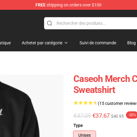
FREE
shipping on orders over $100
tique
Acheter par catégorie
Suivi de commande
Blog
Caseoh Merch C
Sweatshirt
(15 customer review
€47.09
€37.67
-20%
$40.95
Type
Unisex