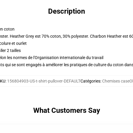
Description
en coton
ester. Heather Grey est 70% coton, 30% polyester. Charbon Heather est 6
olure et ourlet
er 2 tailles
lon les normes de l'Organisation internationale du travail
s qui se sont engagés à améliorer les pratiques de culture du coton dans l
SKU
:
156804903-US-t-shirt-pullover-DEFAULT
Catégories
:
Chemises caseO
What Customers Say