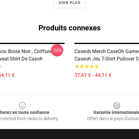
VOIR PLUS
Produits connexes
-20%
e, Boisé Noir , Coiffure
Caseoh Merch CaseOh Games
weat-Shirt De Casoh
Caseoh Jeu T-Shirt Pullover S
44,11 €
37,67 € - 44,11 €
hetez en toute confiance
Garantie international
otected from clicks to delivery
Offert dans le pays d'utilisa