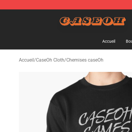
CaseOh Shop - Official CaseOh Merchandise Store
Accueil
Bou
Accueil
/
CaseOh Cloth
/
Chemises caseOh