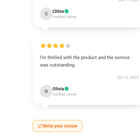
Dec 7, 2024
Chloe
C
Verified owner
I’m thrilled with the product and the service
was outstanding.
Oct 13, 2024
Olivia
O
Verified owner
Write your review