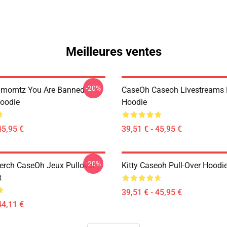
Meilleures ventes
-20%
momtz You Are Banned
CaseOh Caseoh Livestreams 
Hoodie
Hoodie
45,95 €
39,51 € - 45,95 €
-20%
rch CaseOh Jeux Pullover
Kitty Caseoh Pull-Over Hoodi
t
39,51 € - 45,95 €
44,11 €