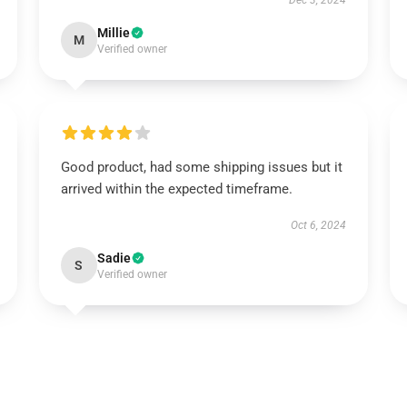
Dec 3, 2024
Millie
M
Verified owner
Good product, had some shipping issues but it
arrived within the expected timeframe.
Oct 6, 2024
Sadie
S
Verified owner