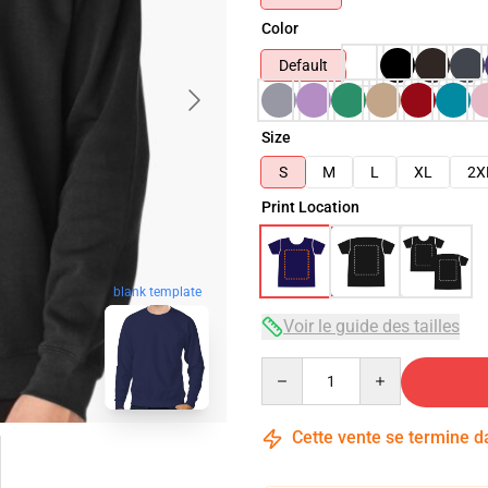
Color
Default
Size
S
M
L
XL
2X
Print Location
blank template
Voir le guide des tailles
Quantity
Cette vente se termine 