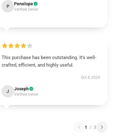
Penelope
P
Verified owner
This purchase has been outstanding. It’s well-
crafted, efficient, and highly useful.
Oct 4, 2024
Joseph
J
Verified owner
1
/
3