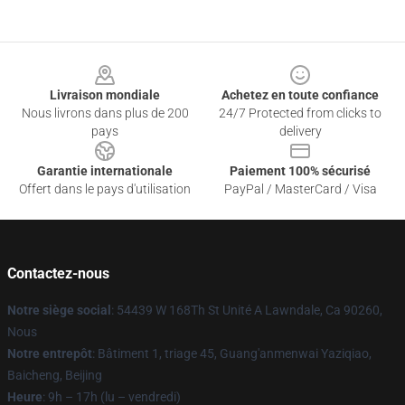
Footer
Livraison mondiale
Achetez en toute confiance
Nous livrons dans plus de 200
24/7 Protected from clicks to
pays
delivery
Garantie internationale
Paiement 100% sécurisé
Offert dans le pays d'utilisation
PayPal / MasterCard / Visa
Contactez-nous
Notre siège social
: 54439 W 168Th St Unité A Lawndale, Ca 90260,
Nous
Notre entrepôt
: Bâtiment 1, triage 45, Guang'anmenwai Yaziqiao,
Baicheng, Beijing
Heure
: 9h – 17h (lu – vendredi)