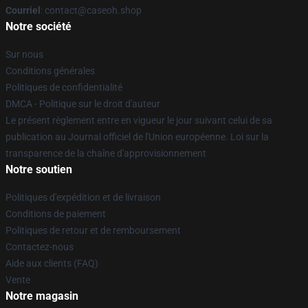
Courriel
: contact@caseoh.shop
Notre société
Sur nous
Conditions générales
Politiques de confidentialité
DMCA - Politique sur le droit d'auteur
Le présent règlement entre en vigueur le jour suivant celui de sa
publication au Journal officiel de l'Union européenne. Loi sur la
transparence de la chaîne d'approvisionnement
Notre soutien
Politiques d'expédition et de livraison
Conditions de paiement
Politiques de retour et de remboursement
Contactez-nous
Aide aux clients (FAQ)
Vente
Notre magasin