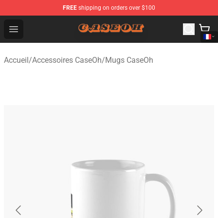
FREE
shipping on orders over $100
CaseOh Shop - Official CaseOh Merchandise Store
Open menu
Accueil
/
Accessoires CaseOh
/
Mugs CaseOh