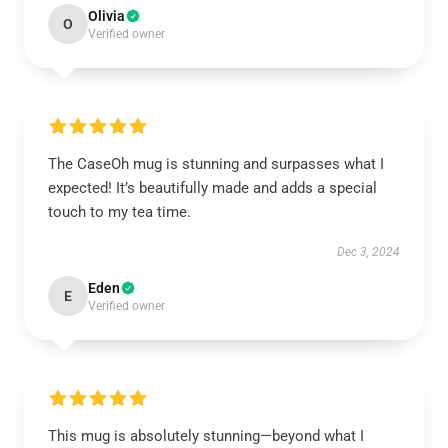
Olivia
O
Verified owner
The CaseOh mug is stunning and surpasses what I
expected! It’s beautifully made and adds a special
touch to my tea time.
Dec 3, 2024
Eden
E
Verified owner
This mug is absolutely stunning—beyond what I