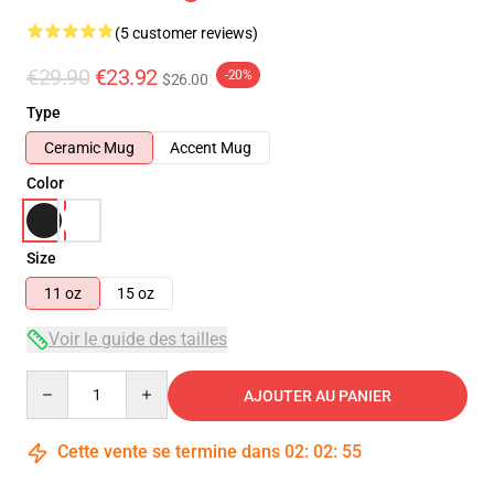
(5 customer reviews)
€29.90
€23.92
-20%
$26.00
Type
Ceramic Mug
Accent Mug
Color
Size
11 oz
15 oz
Voir le guide des tailles
Quantity
AJOUTER AU PANIER
Cette vente se termine dans
02
:
02
:
54