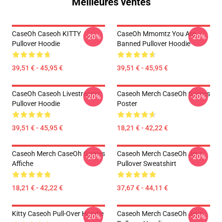
Meilleures ventes
CaseOh Caseoh KITTY
CaseOh Mmomtz You Are
-20%
-20%
Pullover Hoodie
Banned Pullover Hoodie
39,51 € - 45,95 €
39,51 € - 45,95 €
CaseOh Caseoh Livestreams
Caseoh Merch CaseOh Games
-20%
-20%
Pullover Hoodie
Poster
39,51 € - 45,95 €
18,21 € - 42,22 €
Caseoh Merch CaseOh Games
Caseoh Merch CaseOh Jeux
-20%
-20%
Affiche
Pullover Sweatshirt
18,21 € - 42,22 €
37,67 € - 44,11 €
Kitty Caseoh Pull-Over Hoodie
Caseoh Merch CaseOh Jeux
-20%
-20%