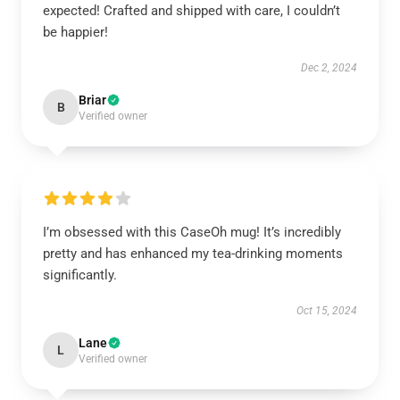
expected! Crafted and shipped with care, I couldn’t
be happier!
Dec 2, 2024
Briar
B
Verified owner
I’m obsessed with this CaseOh mug! It’s incredibly
pretty and has enhanced my tea-drinking moments
significantly.
Oct 15, 2024
Lane
L
Verified owner