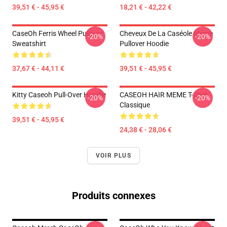
39,51 € - 45,95 €
18,21 € - 42,22 €
CaseOh Ferris Wheel Pullover
Cheveux De La Caséole Meme
-20%
-20%
Sweatshirt
Pullover Hoodie
37,67 € - 44,11 €
39,51 € - 45,95 €
Kitty Caseoh Pull-Over Hoodie
CASEOH HAIR MEME T-Shirt
-20%
-20%
Classique
39,51 € - 45,95 €
24,38 € - 28,06 €
VOIR PLUS
Produits connexes