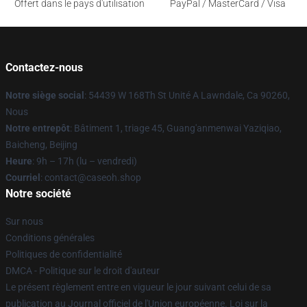
Offert dans le pays d'utilisation
PayPal / MasterCard / Visa
Contactez-nous
Notre siège social
: 54439 W 168Th St Unité A Lawndale, Ca 90260,
Nous
Notre entrepôt
: Bâtiment 1, triage 45, Guang'anmenwai Yaziqiao,
Baicheng, Beijing
Heure
: 9h – 17h (lu – vendredi)
Courriel
: contact@caseoh.shop
Notre société
Sur nous
Conditions générales
Politiques de confidentialité
DMCA - Politique sur le droit d'auteur
Le présent règlement entre en vigueur le jour suivant celui de sa
publication au Journal officiel de l'Union européenne. Loi sur la