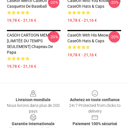
Caseoh Merch CaseOh Jeux
CaseOh Who You Know About
-20%
-20%
Casquette De Baseball
CaseOh Hats & Caps
19,78 € - 21,16 €
19,78 € - 21,16 €
CASOH CARTOON MEME
CaseOh With His Meow
-20%
-20%
[LIMITÉE DU TEMPS
CaseOh Hats & Caps
SEULEMENT] Chapeau De
Papa
19,78 € - 21,16 €
19,78 € - 21,16 €
Footer
Livraison mondiale
Achetez en toute confiance
Nous livrons dans plus de 200
24/7 Protected from clicks to
pays
delivery
Garantie internationale
Paiement 100% sécurisé