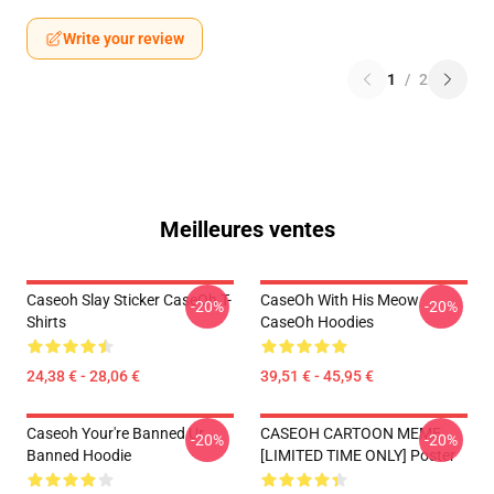
Write your review
1
/
2
Meilleures ventes
Caseoh Slay Sticker CaseOh T-
CaseOh With His Meow
-20%
-20%
Shirts
CaseOh Hoodies
24,38 € - 28,06 €
39,51 € - 45,95 €
Caseoh Your're Banned Ur
CASEOH CARTOON MEME
-20%
-20%
Banned Hoodie
[LIMITED TIME ONLY] Poster