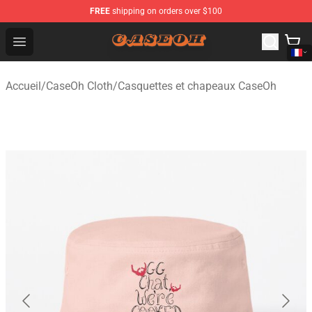
FREE
shipping on orders over $100
CaseOh Shop - Official CaseOh Merchandise Store
Open menu
Accueil
/
CaseOh Cloth
/
Casquettes et chapeaux CaseOh