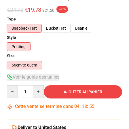
€24.73
€19.78
-20%
$21.50
Type
Snapback Hat
Bucket Hat
Beanie
Style
Printing
Size
56cm to 60cm
Voir le guide des tailles
Quantity
AJOUTER AU PANIER
Cette vente se termine dans
04
:
13
:
54
Deliver to United States