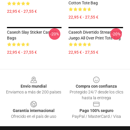
Cotton Tote Bag
22,95 € - 27,55 €
22,95 € - 27,55 €
Caseoh Slay Sticker CaseOh
Caseoh Divertido Streamer De
-20%
-20%
Bags
Juego All Over Print Tote Bag
22,95 € - 27,55 €
22,95 € - 27,55 €
Footer
Envío mundial
Compra con confianza
Enviamos a más de 200 países
Protegido 24/7 desde los clics
hasta la entrega
Garantía internacional
Pago 100% seguro
Ofrecido en el país de uso
PayPal / MasterCard / Visa