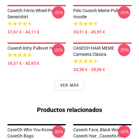
CaseOh Ferris Wheel Pullover
Pelo Caseoh Meme Pullover
-20%
-20%
Sweatshirt
Hoodie
37,67 € - 44,11 €
39,51 € - 45,95 €
Caseoh Kitty Pullover Hoodie
CASEOH HAIR MEME
-20%
-20%
Camiseta Clásica
39,51 € - 45,95 €
24,38 € - 28,06 €
VER MÁS
Productos relacionados
CaseOh Who You Know About
Caseoh Face, Black Woody ,
-20%
-20%
CaseOh Bags
Caseoh Hair , Caseoh's Kitty