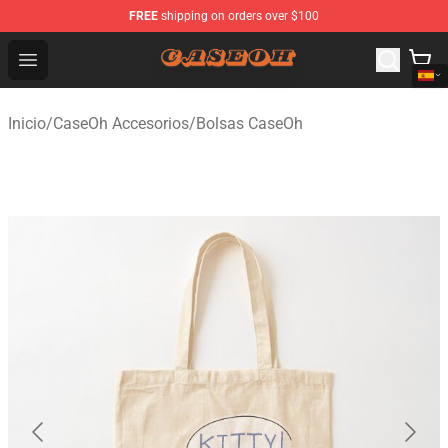
FREE
shipping on orders over $100
CaseOh Shop - Official CaseOh Merchandise Store
Open menu
Inicio
/
CaseOh Accesorios
/
Bolsas CaseOh