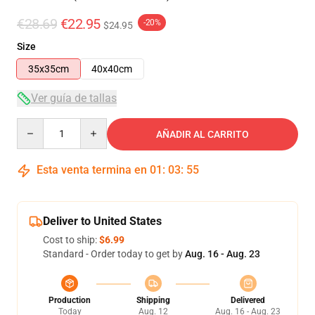
€28.69
€22.95
-20%
$24.95
Size
35x35cm
40x40cm
Ver guía de tallas
Quantity
AÑADIR AL CARRITO
Esta venta termina en
01
:
03
:
54
Deliver to United States
Cost to ship:
$6.99
Standard - Order today to get by
Aug. 16 - Aug. 23
Production
Shipping
Delivered
Today
Aug. 12
Aug. 16 - Aug. 23