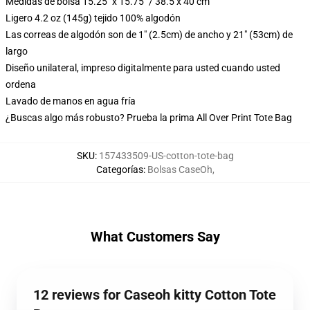
Medidas de bolsa 15.25" x 15.75" / 38.5 x 40 cm
Ligero 4.2 oz (145g) tejido 100% algodón
Las correas de algodón son de 1" (2.5cm) de ancho y 21" (53cm) de
largo
Diseño unilateral, impreso digitalmente para usted cuando usted
ordena
Lavado de manos en agua fría
¿Buscas algo más robusto? Prueba la prima All Over Print Tote Bag
SKU
:
157433509-US-cotton-tote-bag
Categorías
:
Bolsas CaseOh
,
What Customers Say
12 reviews for Caseoh kitty Cotton Tote