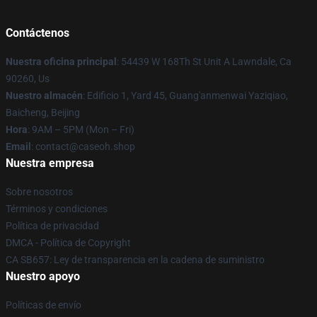
Contáctenos
Nuestra oficina principal
: 54439 W 168Th St Unit A Lawndale, Ca
90260, Us
Nuestro almacén
: Edificio 1, Yard 45, Guang'anmenwai Yaziqiao,
Baicheng, Beijing
Hora
: 9AM – 5PM (Mon – Fri)
Email
: contact@caseoh.shop
Nuestra empresa
Sobre nosotros
Términos y condiciones
Política de privacidad
DMCA - Política de Copyright
CA SB657: Ley de transparencia en la cadena de suministro
Nuestro apoyo
Políticas de envío