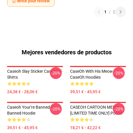
Write your review
1
/
2
Mejores vendedores de productos
Caseoh Slay Sticker CaseOh T-
CaseOh With His Meow
-20%
-20%
Shirts
CaseOh Hoodies
24,38 € - 28,06 €
39,51 € - 45,95 €
Caseoh Your're Banned Ur
CASEOH CARTOON MEME
-20%
-20%
Banned Hoodie
[LIMITED TIME ONLY] Poster
39,51 € - 45,95 €
18,21 € - 42,22 €