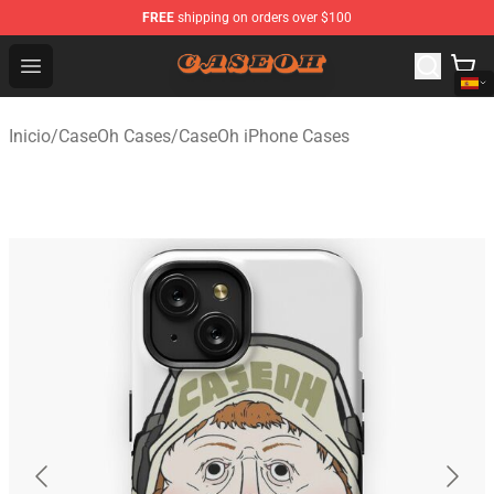
FREE
shipping on orders over $100
CaseOh Shop - Official CaseOh Merchandise Store
Open menu
Inicio
/
CaseOh Cases
/
CaseOh iPhone Cases