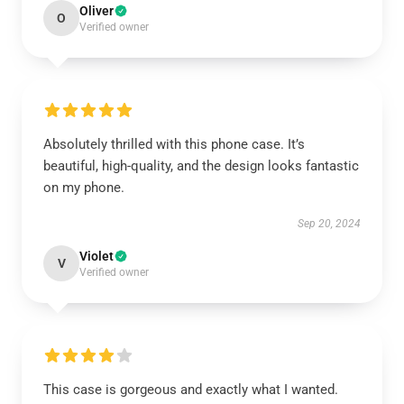
Oliver
O
Verified owner
Absolutely thrilled with this phone case. It’s
beautiful, high-quality, and the design looks fantastic
on my phone.
Sep 20, 2024
Violet
V
Verified owner
This case is gorgeous and exactly what I wanted.