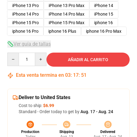
iPhone 13 Pro
iPhone 13 Pro Max
iPhone 14
iPhone 14 Pro
iPhone 14 Pro Max
iPhone 15
iPhone 15 Pro
iPhone 15 Pro Max
iphone 16
iphone 16 Pro
iphone 16 Plus
iphone 16 Pro Max
Ver guía de tallas
Quantity
AÑADIR AL CARRITO
Esta venta termina en
03
:
17
:
50
Deliver to United States
Cost to ship:
$6.99
Standard - Order today to get by
Aug. 17 - Aug. 24
Production
Shipping
Delivered
Today
Aug. 13
Aug. 17 - Aug. 24