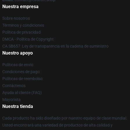
Nuestra empresa
Sobre nosotros
Términos y condiciones
Política de privacidad
DMCA - Política de Copyright
CA SB657: Ley de transparencia en la cadena de suministro
Nuestro apoyo
Políticas de envío
Condiciones de pago
Políticas de reembolso
Contáctenos
Ayuda al cliente (FAQ)
Mayorista
Nuestra tienda
Cada producto ha sido diseñado por nuestro equipo de clase mundial.
Usted encontrará una variedad de productos de alta calidad y