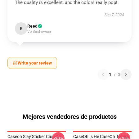
The quality is excellent, and the colors really pop!
Sep 7, 2024
Reed
R
Verified owner
Write your review
1
/
3
Mejores vendedores de productos
Caseoh Slay Sticker CaseOh
CaseOh Is He CaseOh T-Shirts
-20%
-20%