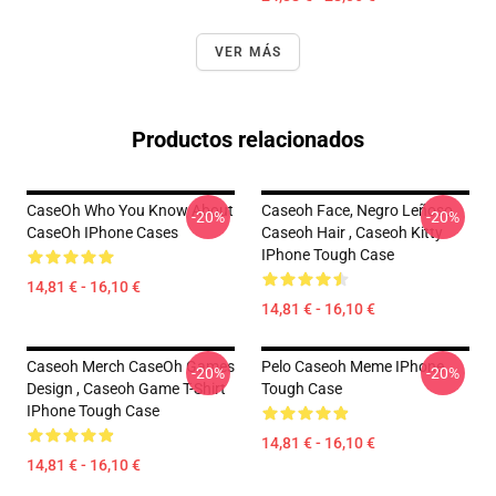
VER MÁS
Productos relacionados
CaseOh Who You Know About
Caseoh Face, Negro Leñoso,
-20%
-20%
CaseOh IPhone Cases
Caseoh Hair , Caseoh Kitty
IPhone Tough Case
14,81 € - 16,10 €
14,81 € - 16,10 €
Caseoh Merch CaseOh Games
Pelo Caseoh Meme IPhone
-20%
-20%
Design , Caseoh Game T-Shirt
Tough Case
IPhone Tough Case
14,81 € - 16,10 €
14,81 € - 16,10 €