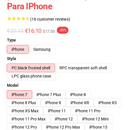
Para IPhone
(16 customer reviews)
€20.13
€16.10
-20%
$17.50
Type
iPhone
Samsung
Style
PC black frosted shell
RPC transparent soft shell
LPC glass phone case
Model
iPhone 7
iPhone 7 Plus
iPhone 8
iPhone 8 Plus
iPhone X
iPhone XR
iPhone XS
iPhone XS Max
iPhone 11
iPhone 11 Pro
iPhone 11 Pro Max
iPhone 12
iPhone 12 Mini
iPhone 12 Pro
iPhone 12 Pro Max
iPhone 13