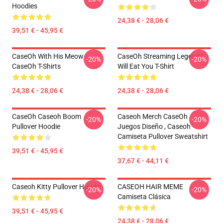
Hoodies
24,38 € - 28,06 €
39,51 € - 45,95 €
CaseOh With His Meow
CaseOh Streaming Legend I
-20%
-20%
CaseOh T-Shirts
Will Eat You T-Shirt
24,38 € - 28,06 €
24,38 € - 28,06 €
CaseOh Caseoh Boom
Caseoh Merch CaseOh
-20%
-20%
Pullover Hoodie
Juegos Diseño , Caseoh
Camiseta Pullover Sweatshirt
39,51 € - 45,95 €
37,67 € - 44,11 €
Caseoh Kitty Pullover Hoodie
CASEOH HAIR MEME
-20%
-20%
Camiseta Clásica
39,51 € - 45,95 €
24,38 € - 28,06 €