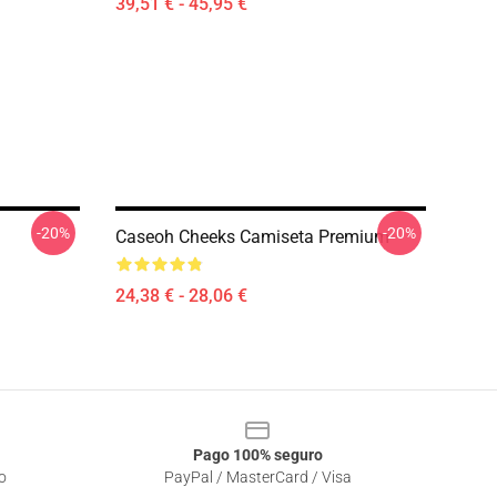
39,51 € - 45,95 €
-20%
-20%
Caseoh Cheeks Camiseta Premium
24,38 € - 28,06 €
Pago 100% seguro
o
PayPal / MasterCard / Visa