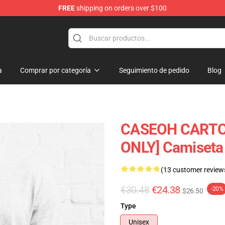
FREE
shipping on orders over $100
a
Comprar por categoría
Seguimiento de pedido
Blog
CASEOH CARTO
ONLY] Camiseta 
(13 customer review
€30.48
€24.38
-20%
$26.50
Type
Unisex