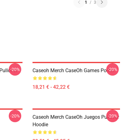
1
/
3
-20%
-20%
Pullover
Caseoh Merch CaseOh Games Poster
18,21 € - 42,22 €
-20%
-20%
Caseoh Merch CaseOh Juegos Pullover
Hoodie