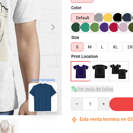
Color
Default
Size
S
M
L
XL
2X
Print Location
blank template
Ver guía de tallas
Quantity
Esta venta termina en
03