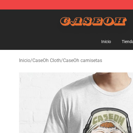
CaseOh Shop - Official CaseOh Merchandise Store
Inicio
Tiend
Inicio
/
CaseOh Cloth
/
CaseOh camisetas