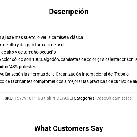
Descripción
n ajuste más suelto, o ver la camiseta clásica
m de alto y de gran tamaño de uso
 de alto y de tamaño pequeño
e color sólido son 100% algodón, camisetas de color gris calentador son
odón/48% poliéster
evalúa según las normas de la Organización Internacional del Trabajo
o de fabricantes comprometidos a mejorar las prácticas de cultivo de al
SKU
:
159791011-US-t-shirt-DEFAULT
Categorías
:
CaseOh camisetas
,
What Customers Say