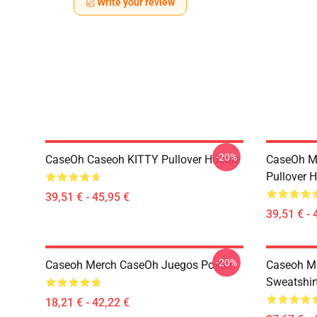
Write your review
-20%
CaseOh Caseoh KITTY Pullover Hoodie
CaseOh M
Pullover 
39,51 € - 45,95 €
39,51 € - 
-20%
Caseoh Merch CaseOh Juegos Poster
Caseoh Me
Sweatshir
18,21 € - 42,22 €