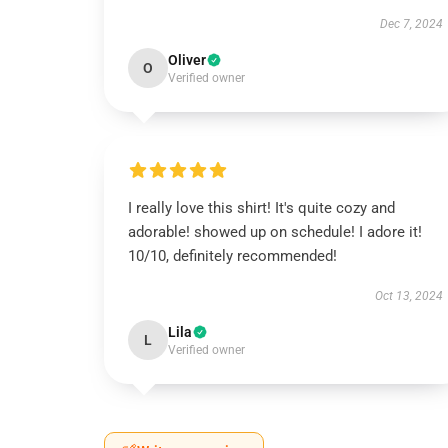
Dec 7, 2024
Oliver
O
Verified owner
I really love this shirt! It's quite cozy and
adorable! showed up on schedule! I adore it!
10/10, definitely recommended!
Oct 13, 2024
Lila
L
Verified owner