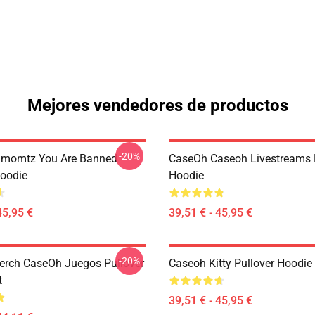
Mejores vendedores de productos
-20%
momtz You Are Banned
CaseOh Caseoh Livestreams 
Hoodie
Hoodie
45,95 €
39,51 € - 45,95 €
-20%
rch CaseOh Juegos Pullover
Caseoh Kitty Pullover Hoodie
t
39,51 € - 45,95 €