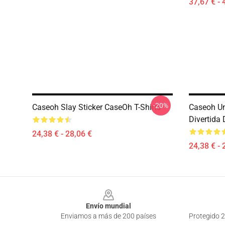
37,67 € - 
-20%
Caseoh Slay Sticker CaseOh T-Shirts
Caseoh Un
Divertida
24,38 € - 28,06 €
24,38 € - 
Footer
Envío mundial
Enviamos a más de 200 países
Protegido 2