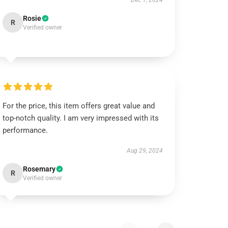
Dec 1, 2024
Rosie
R
Verified owner
For the price, this item offers great value and
top-notch quality. I am very impressed with its
performance.
Aug 29, 2024
Rosemary
R
Verified owner