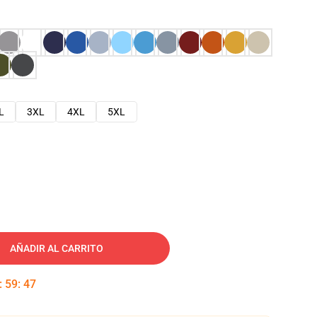
L
3XL
4XL
5XL
AÑADIR AL CARRITO
:
59
:
46